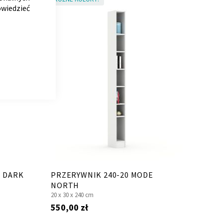
owiedzieć
E DARK
PRZERYWNIK 240-20 MODE
NORTH
20 x
30 x
240 cm
550,00 zł