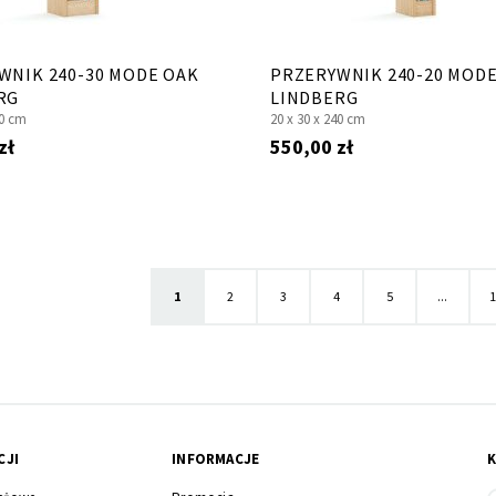
WNIK 240-30 MODE OAK
PRZERYWNIK 240-20 MOD
RG
LINDBERG
0 cm
20 x
30 x
240 cm
zł
550,00 zł
Aktualnie czytasz stronę
Strona
Strona
Strona
Strona
S
1
2
3
4
5
...
1
CJI
INFORMACJE