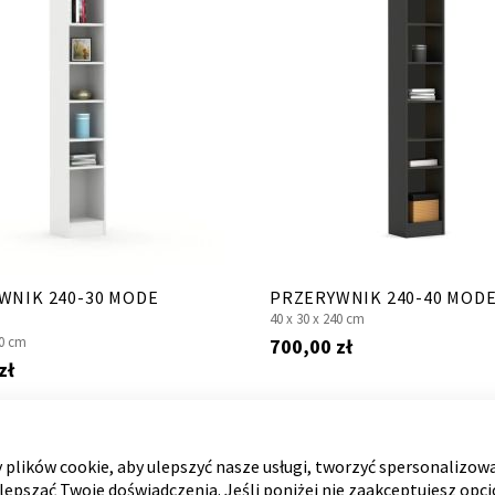
WNIK 240-30 MODE
PRZERYWNIK 240-40 MOD
40 x
30 x
240 cm
0 cm
700,00 zł
zł
plików cookie, aby ulepszyć nasze usługi, tworzyć spersonalizow
ulepszać Twoje doświadczenia. Jeśli poniżej nie zaakceptujesz opc
LORY!
RÓŻNE KOLORY!