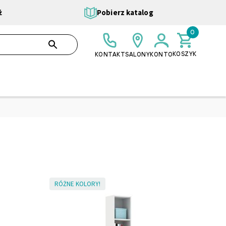
ż
Pobierz katalog
0
0,00 ZŁ
SZUKAJ
KOSZYK
KONTAKT
SALONY
KONTO
RÓŻNE KOLORY!