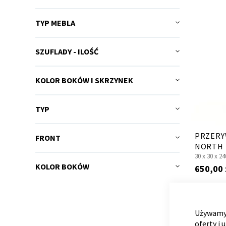
TYP MEBLA
SZUFLADY - ILOŚĆ
KOLOR BOKÓW I SKRZYNEK
TYP
PRZERY
FRONT
NORTH
30 x
30 x
24
KOLOR BOKÓW
650,00 
Używamy 
oferty i 
RÓŻNE KO