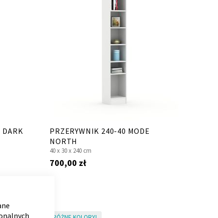
E DARK
PRZERYWNIK 240-40 MODE
NORTH
40 x
30 x
240 cm
700,00 zł
CLOSE
COOKIE
BAR
ane
jonalnych
RÓŻNE KOLORY!