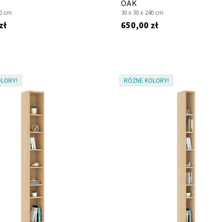
OAK
0 cm
30 x
30 x
240 cm
zł
650,00 zł
LORY!
RÓŻNE KOLORY!