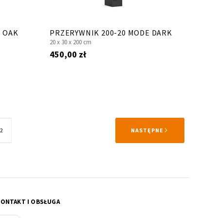
E OAK
PRZERYWNIK 200-20 MODE DARK
20 x
30 x
200 cm
450,00 zł
trona
STRONA
2
NASTĘPNE
KONTAKT I OBSŁUGA