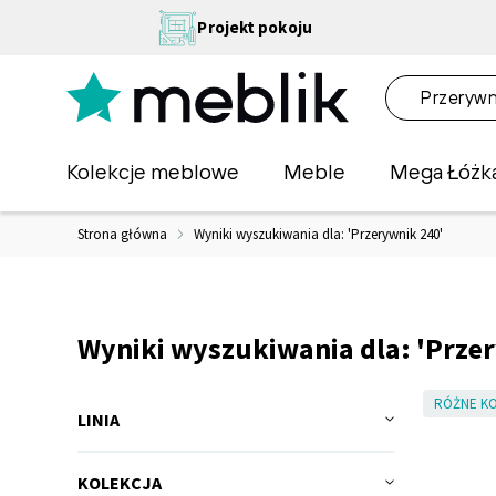
Przejdź
NA
Projekt pokoju
do
OŚĆ
treści
NA!
O
Kolekcje meblowe
Meble
Mega Łóżk
Strona główna
Wyniki wyszukiwania dla: 'Przerywnik 240'
Wyniki wyszukiwania dla: 'Przer
RÓŻNE KO
LINIA
KOLEKCJA