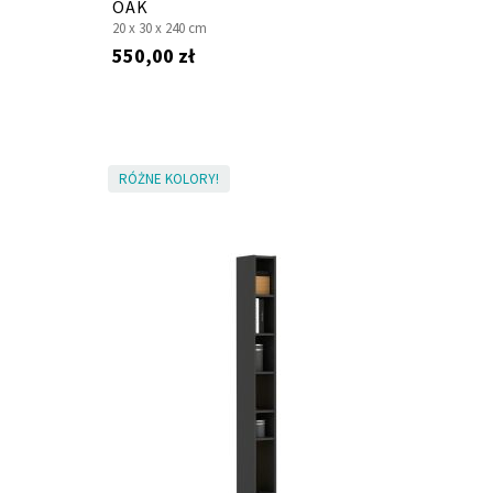
OAK
20 x
30 x
240 cm
550,00 zł
RÓŻNE KOLORY!