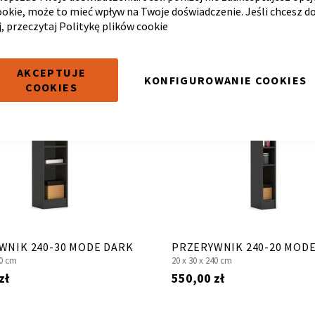
ookie, może to mieć wpływ na Twoje doświadczenie. Jeśli chcesz d
j, przeczytaj
Politykę plików cookie
AKCEPTUJE
KONFIGUROWANIE COOKIES
COOKIES
WNIK 240-30 MODE DARK
PRZERYWNIK 240-20 MOD
0 cm
20 x
30 x
240 cm
zł
550,00 zł