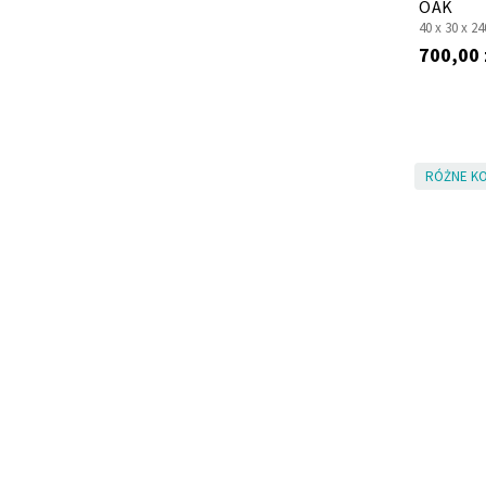
OAK
40 x
30 x
24
700,00 
RÓŻNE KO