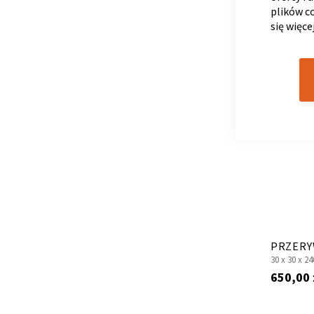
plików c
się więce
PRZERY
30 x
30 x
24
650,00 