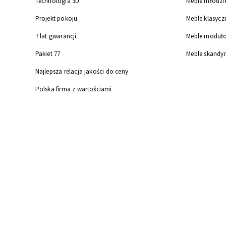
Technologia 3D
Meble młodzi
Projekt pokoju
Meble klasycz
7 lat gwarancji
Meble moduł
Pakiet 77
Meble skandy
Najlepsza relacja jakości do ceny
Polska firma z wartościami