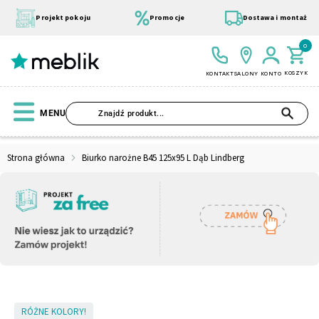
Przejdź
do
Projekt pokoju
Promocje
Dostawa i montaż
treści
0
KOSZYK
KONTAKT
SALONY
KONTO
SZU
MENU
Strona główna
Biurko narożne B45 125x95 L Dąb Lindberg
Wszystkie Kolekcje
Materace
Szafa
Łóżko
Pufy
Modułowe
Skip
RÓŻNE KOLORY!