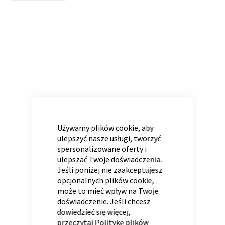
to
the
end
of
Panele ścienne
Biurko
Poduchy
Komoda
the
Wolnostojące
Stylowe
images
gallery
CLOSE
COOKIE
BAR
Używamy plików cookie, aby
ulepszyć nasze usługi, tworzyć
spersonalizowane oferty i
ulepszać Twoje doświadczenia.
Wszystkie dodatki
Regał
Szafka RTV
Jeśli poniżej nie zaakceptujesz
Skandynawskie
Dziecięce
opcjonalnych plików cookie,
może to mieć wpływ na Twoje
doświadczenie. Jeśli chcesz
dowiedzieć się więcej,
przeczytaj
Politykę plików