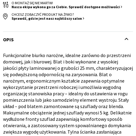
O MONTAŻ SIĘ NIE MARTW!
Nasza ekipa wykona go za Ciebie. Sprawdź dostępne możliwości
CHCESZ ZOBACZYĆ PRODUKT NA ŻYWO?
Sprawdź, gdzie jest nasz najbliższy salon
OPIS
Krzesło i fotel
Wszystkie meble
Funkcjonalne biurko narożne, idealne zarówno do przestrzeni
Opis
domowej, jak i biurowej. Blat i boki wykonane z wysokiej
jakości płyty laminowanej o grubości 25 mm, charakteryzującej
produktu
się podwyższoną odpornością na zarysowania. Blat o
narożnym, ergonomicznym kształcie zapewnia optymalne
wykorzystanie przestrzeni roboczej i umożliwia wygodną
organizację stanowiska pracy – idealny do ustawienia w rogu
pomieszczenia lub jako samodzielny element wystroju. Stały
układ – pod blatem zamontowane są szuflady oraz blenda.
Maksymalne obciążenie jednej szuflady wynosi 5 kg. Delikatnie
wydłużone fronty szuflad zapewniają komfortowy sposób
otwierania, a zastosowany system spowalnianego domykania
zwiększa wygodę użytkowania. Tylna ścianka zasłaniająca