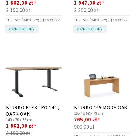
Cena
Cena
1 862,00 zł
1 947,00 zł
*
*
promocyjna
promocyjna
2 190,00 zł
2 290,00 zł
* Dla zamówień powyżej 6 999,00 zł
* Dla zamówień powyżej 6 999,00 zł
RÓŻNE KOLORY!
RÓŻNE KOLORY!
BIURKO ELEKTRO 140 /
BIURKO 165 MODE OAK
DARK OAK
165.4 x
58 x
78 cm
Cena
765,00 zł
*
140 x
70 x
66 cm
Cena
promocyjna
1 862,00 zł
*
900,00 zł
promocyjna
2 190,00 zł