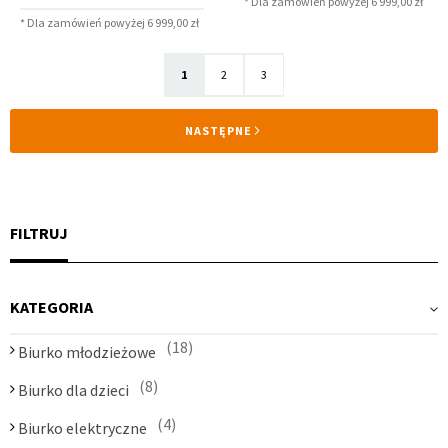
* Dla zamówień powyżej 6 999,00 zł
* Dla zamówień powyżej 6 999,00 zł
Strona
Aktualnie
Strona
Strona
1
2
3
czytasz
STRONA
NASTĘPNE
stronę
FILTRUJ
KATEGORIA
18
Biurko młodzieżowe
8
Biurko dla dzieci
4
Biurko elektryczne