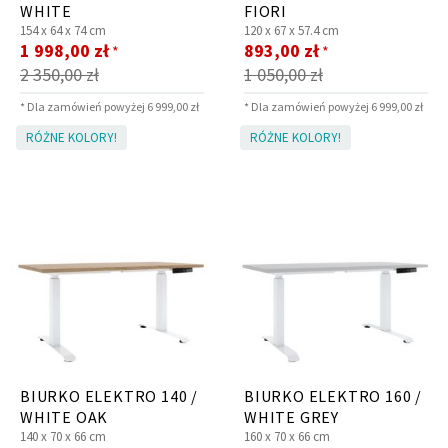
WHITE
FIORI
154 x
64 x
74 cm
120 x
67 x
57.4 cm
Cena
Cena
1 998,00 zł
893,00 zł
*
*
promocyjna
promocyjna
2 350,00 zł
1 050,00 zł
* Dla zamówień powyżej 6 999,00 zł
* Dla zamówień powyżej 6 999,00 zł
RÓŻNE KOLORY!
RÓŻNE KOLORY!
BIURKO ELEKTRO 140 /
BIURKO ELEKTRO 160 /
WHITE OAK
WHITE GREY
140 x
70 x
66 cm
160 x
70 x
66 cm