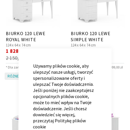
BIURKO 120 LEWE
BIURKO 120 LEWE
Kontenerek
Półka i szafka wisząca
ROYAL WHITE
SIMPLE WHITE
124 x
64 x
74 cm
124 x
64 x
74 cm
Cena
Cena
1 828,00 zł
1 828,00 zł
*
*
CLOSE
promocyjna
promocyjna
2 150,00 zł
2 150,00 zł
COOKIE
BAR
Używamy plików cookie, aby
* Dla zamówień powyżej 6 999,00 zł
* Dla zamówień powyżej 6 999,00 zł
ulepszyć nasze usługi, tworzyć
RÓŻNE KOLORY!
RÓŻNE KOLORY!
spersonalizowane oferty i
ulepszać Twoje doświadczenia.
Jeśli poniżej nie zaakceptujesz
opcjonalnych plików cookie,
może to mieć wpływ na Twoje
Toaletka
Skrzynia i stolik
doświadczenie. Jeśli chcesz
dowiedzieć się więcej,
przeczytaj
Politykę plików
cookie