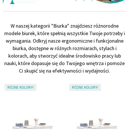
Panele ścienne
Biurko
Poduchy
Komoda
W naszej kategorii "Biurka" znajdziesz różnorodne
Wolnostojące
Stylowe
modele biurek, które spełnią wszystkie Twoje potrzeby i
wymagania. Odkryj nasze ergonomiczne i funkcjonalne
biurka, dostępne w różnych rozmiarach, stylach i
kolorach, aby stworzyć idealne środowisko pracy lub
nauki, które dopasuje się do Twojego wnętrza i pomoże
Ci skupić się na efektywności i wydajności.
RÓŻNE KOLORY!
RÓŻNE KOLORY!
Wszystkie dodatki
Regał
Szafka RTV
Skandynawskie
Dziecięce