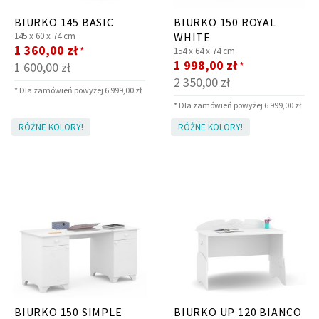
BIURKO 145 BASIC
BIURKO 150 ROYAL
145 x
60 x
74 cm
WHITE
Cena
1 360,00 zł
*
154 x
64 x
74 cm
promocyjna
Cena
1 998,00 zł
*
1 600,00 zł
promocyjna
2 350,00 zł
* Dla zamówień powyżej 6 999,00 zł
* Dla zamówień powyżej 6 999,00 zł
RÓŻNE KOLORY!
RÓŻNE KOLORY!
BIURKO 150 SIMPLE
BIURKO UP 120 BIANCO