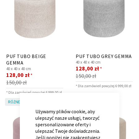
Panele ścienne
Biurko
Poduchy
Komoda
Wolnostojące
Stylowe
PUF TUBO BEIGE
PUF TUBO GREY GEMMA
GEMMA
40 x
40 x
40 cm
Cena
128,00 zł
*
40 x
40 x
40 cm
Cena
promocyjna
128,00 zł
*
150,00 zł
promocyjna
150,00 zł
* Dla zamówień powyżej 6 999,00 zł
* Dla zamówień powyżej 6 999,00 zł
CLOSE
Wszystkie dodatki
Regał
Szafka RTV
RÓŻNE KOLORY!
RÓŻNE KOLORY!
COOKIE
Skandynawskie
Dziecięce
BAR
Używamy plików cookie, aby
ulepszyć nasze usługi, tworzyć
spersonalizowane oferty i
ulepszać Twoje doświadczenia.
Jeśli poniżej nie zaakceptujesz