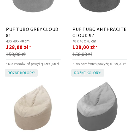
PUF TUBO GREY CLOUD
PUF TUBO ANTHRACITE
81
CLOUD 97
40 x
40 x
40 cm
40 x
40 x
40 cm
Krzesło i fotel
Wszystkie meble
Cena
Cena
128,00 zł
128,00 zł
*
*
promocyjna
promocyjna
150,00 zł
150,00 zł
* Dla zamówień powyżej 6 999,00 zł
* Dla zamówień powyżej 6 999,00 zł
RÓŻNE KOLORY!
RÓŻNE KOLORY!