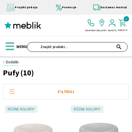
Przejdź
do
Projekt pokoju
Promocje
Dostawa i montaż
treści
0
KOSZYK
KONTAKT
SALONY
KONTO
SZU
MENU
Strona
Dodatki
główna
Pufy
(10)
Dodatki
Wszystkie Kolekcje
Materace
Szafa
Łóżko
Pufy
Modułowe
Pufy
FILTRUJ
RÓŻNE KOLORY!
RÓŻNE KOLORY!