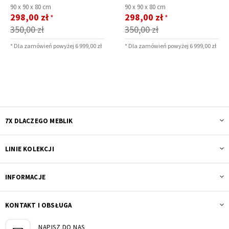
90 x
90 x
80 cm
90 x
90 x
80 cm
Cena
Cena
298,00 zł
298,00 zł
*
*
promocyjna
promocyjna
350,00 zł
350,00 zł
* Dla zamówień powyżej 6 999,00 zł
* Dla zamówień powyżej 6 999,00 zł
7X DLACZEGO MEBLIK
LINIE KOLEKCJI
INFORMACJE
KONTAKT I OBSŁUGA
NAPISZ DO NAS