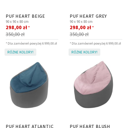
PUF HEART BEIGE
PUF HEART GREY
90 x
90 x
80 cm
90 x
90 x
80 cm
Cena
Cena
298,00 zł
298,00 zł
*
*
promocyjna
promocyjna
350,00 zł
350,00 zł
* Dla zamówień powyżej 6 999,00 zł
* Dla zamówień powyżej 6 999,00 zł
RÓŻNE KOLORY!
RÓŻNE KOLORY!
PUF HEART ATLANTIC
PUF HEART BLUSH