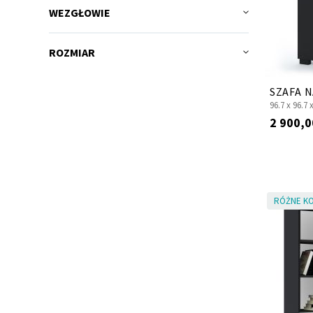
WEZGŁOWIE
ROZMIAR
SZAFA 
96.7 x
96.7 
2 900,0
RÓŻNE KO