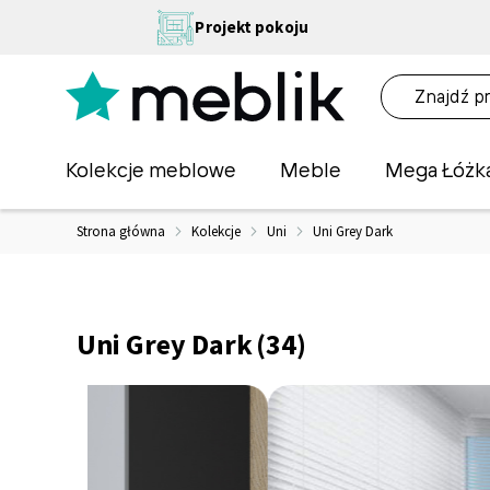
Przejdź
NA
Projekt pokoju
do
OŚĆ
treści
NA!
O
Kolekcje meblowe
Meble
Mega Łóżk
Strona główna
Kolekcje
Uni
Uni Grey Dark
Uni Grey Dark
(34)