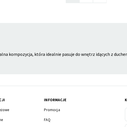
alna kompozycja, która idealnie pasuje do wnętrz idących z duche
CJI
INFORMACJE
eżowe
Promocja
ne
FAQ