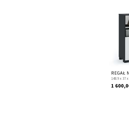
REGAŁ N
148.9 x
37 
1 600,0
Strona