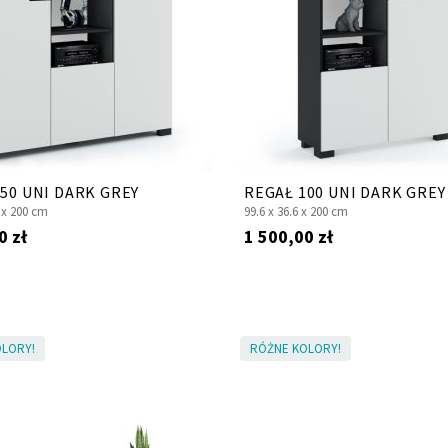
50 UNI DARK GREY
REGAŁ 100 UNI DARK GREY
 x
200 cm
99.6 x
36.6 x
200 cm
0 zł
1 500,00 zł
LORY!
RÓŻNE KOLORY!