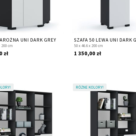
NAROŻNA UNI DARK GREY
SZAFA 50 LEWA UNI DARK 
x
200 cm
50 x
46.6 x
200 cm
0 zł
1 350,00 zł
LORY!
RÓŻNE KOLORY!