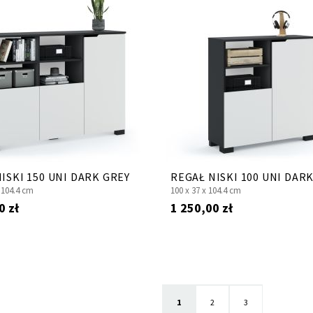
ISKI 150 UNI DARK GREY
REGAŁ NISKI 100 UNI DAR
x
104.4 cm
100 x
37 x
104.4 cm
0 zł
1 250,00 zł
Aktualnie czytasz stronę
Strona
Strona
1
2
3