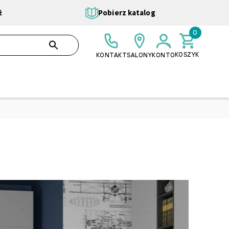
ż
Pobierz katalog
0
0,00 ZŁ
SZUKAJ
KOSZYK
KONTAKT
SALONY
KONTO