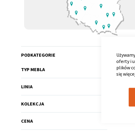
RÓŻNE KO
PODKATEGORIE
Używamy 
oferty i 
plików c
TYP MEBLA
się więce
LINIA
KOLEKCJA
CENA