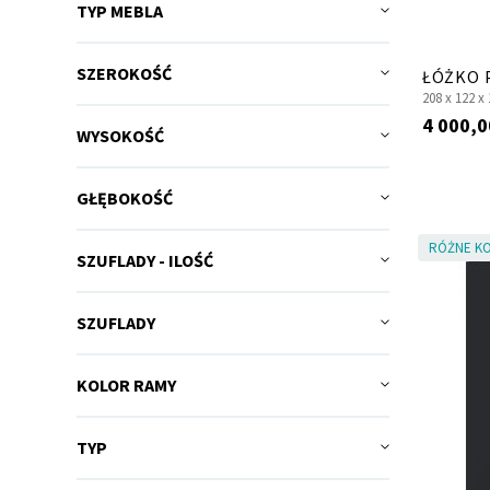
TYP MEBLA
SZEROKOŚĆ
ŁÓŻKO 
208 x
122 x
4 000,0
WYSOKOŚĆ
GŁĘBOKOŚĆ
RÓŻNE KO
SZUFLADY - ILOŚĆ
SZUFLADY
KOLOR RAMY
TYP