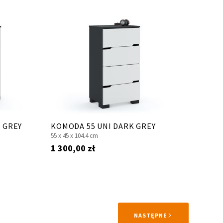
K GREY
KOMODA 55 UNI DARK GREY
55 x
45 x
104.4 cm
1 300,00 zł
STRONA
NASTĘPNE