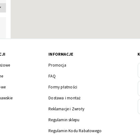
CJI
INFORMACJE
eżowe
Promocja
ne
FAQ
owe
Formy płatności
nawskie
Dostawa i montaż
Reklamacje i Zwroty
Regulamin sklepu
Regulamin Kodu Rabatowego