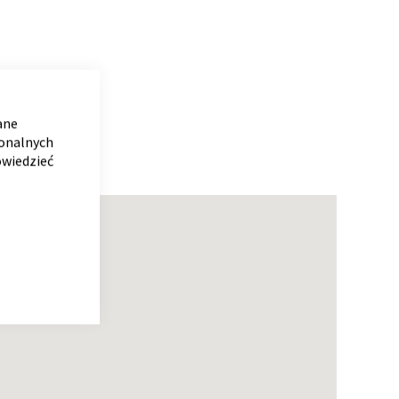
CLOSE
COOKIE
BAR
ane
jonalnych
owiedzieć