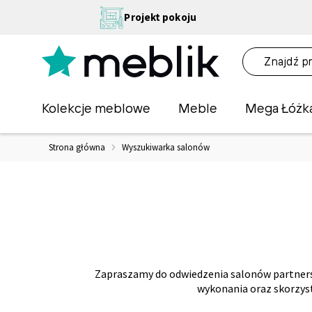
Przejdź
NA
Projekt pokoju
do
OŚĆ
treści
NA!
O
Kolekcje meblowe
Meble
Mega Łóżk
Strona główna
Wyszukiwarka salonów
Zapraszamy do odwiedzenia salonów partnersk
wykonania oraz skorzys