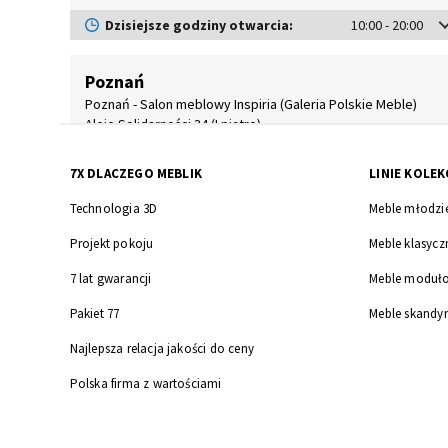
Dzisiejsze godziny otwarcia:
10:00 - 20:00
Poznań
Poznań - Salon meblowy Inspiria (Galeria Polskie Meble)
Aleje Solidarności 34 (I piętro)
575 004 221
poznan@mebleolimp.pl
7X DLACZEGO MEBLIK
LINIE KOLEK
Dzisiejsze godziny otwarcia:
10:00 - 20:00
Technologia 3D
Meble młodzi
Projekt pokoju
Meble klasycz
Nowy Sącz
7 lat gwarancji
Meble moduł
TOP CEZAR Nowy Sącz
ul. Zielona 27
Pakiet 77
Meble skandy
+48 18 444 42 80
Najlepsza relacja jakości do ceny
Dzisiejsze godziny otwarcia:
09:00 - 18:00
Polska firma z wartościami
Słupsk