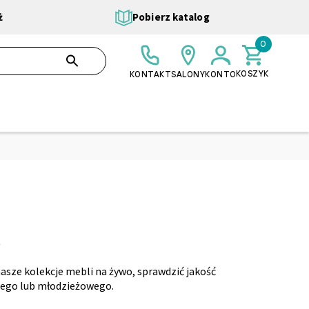
ż
Pobierz katalog
0
0,00 ZŁ
SZUKAJ
KOSZYK
KONTAKT
SALONY
KONTO
k
sze kolekcje mebli na żywo, sprawdzić jakość
cego lub młodzieżowego.