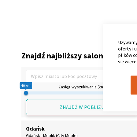
Używamy 
oferty i 
Znajdź najbliższy salon partners
plików c
się więce
40
km
Zasięg wyszukiwania
(km)
ZNAJDŹ W POBLIŻU
Gdańsk
Gdańsk - Meblik (City Meble)