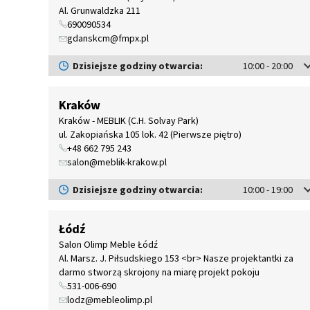
Al. Grunwaldzka 211
690090534
gdanskcm@fmpx.pl
Dzisiejsze godziny otwarcia:
10:00 - 20:00
Kraków
Kraków - MEBLIK (C.H. Solvay Park)
ul. Zakopiańska 105 lok. 42 (Pierwsze piętro)
+48 662 795 243
salon@meblik-krakow.pl
Dzisiejsze godziny otwarcia:
10:00 - 19:00
Łódź
Salon Olimp Meble Łódź
Al. Marsz. J. Piłsudskiego 153 <br> Nasze projektantki za
darmo stworzą skrojony na miarę projekt pokoju
531-006-690
lodz@mebleolimp.pl