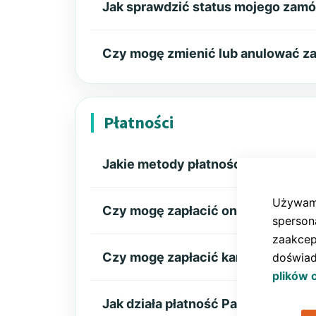
Jak sprawdzić status mojego zam
Czy mogę zmienić lub anulować z
Płatności
Jakie metody płatności są dostęp
Używamy
Czy mogę zapłacić online?
sperson
zaakcep
Czy mogę zapłacić kartą lub BLIKI
doświad
plików 
Jak działa płatność PayU?