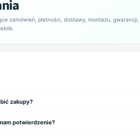
ania
ące zamówień, płatności, dostawy, montażu, gwarancji,
eblik.
obić zakupy?
ymam potwierdzenie?