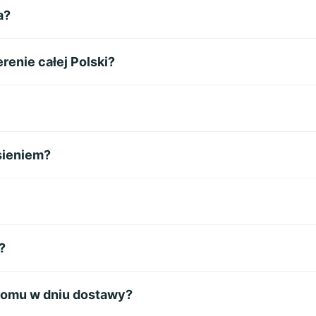
a?
renie całej Polski?
sieniem?
?
w domu w dniu dostawy?