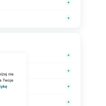
CLOSE
COOKIE
BAR
iżej nie
a Twoje
tykę