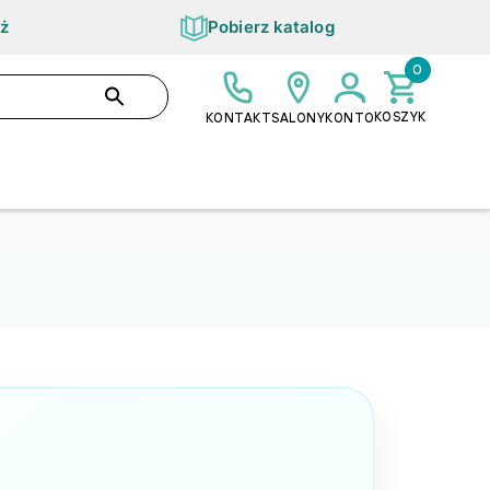
ż
Pobierz katalog
0
0,00 ZŁ
SZUKAJ
KOSZYK
KONTAKT
SALONY
KONTO