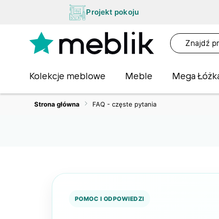
Przejdź
NA
Projekt pokoju
do
OŚĆ
treści
NA!
O
Kolekcje meblowe
Meble
Mega Łóżk
Strona główna
FAQ - częste pytania
POMOC I ODPOWIEDZI