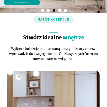
Panele ścienne
Biurko
Poduchy
Komoda
NASZE KOLEKCJE
Wolnostojące
Stylowe
Stwórz idealne
wnętrze
Wybierz kolekcję dopasowaną do stylu, który chcesz
wprowadzić do swojego domu. Od klasycznych form po
nowoczesne rozwiązania.
Wszystkie dodatki
Regał
Szafka RTV
Skandynawskie
Dziecięce