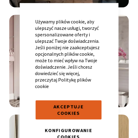
CLOSE
COOKIE
BAR
LINIA
Używamy plików cookie, aby
ulepszyć nasze usługi, tworzyć
spersonalizowane oferty i
YOUNG
ulepszać Twoje doświadczenia.
Krzesło i fotel
Wszystkie meble
Meble designerskie
Jeśli poniżej nie zaakceptujesz
opcjonalnych plików cookie,
może to mieć wpływ na Twoje
doświadczenie. Jeśli chcesz
dowiedzieć się więcej,
przeczytaj
Politykę plików
cookie
AKCEPTUJE
COOKIES
LINIA
KONFIGUROWANIE
RESTYLE
COOKIES