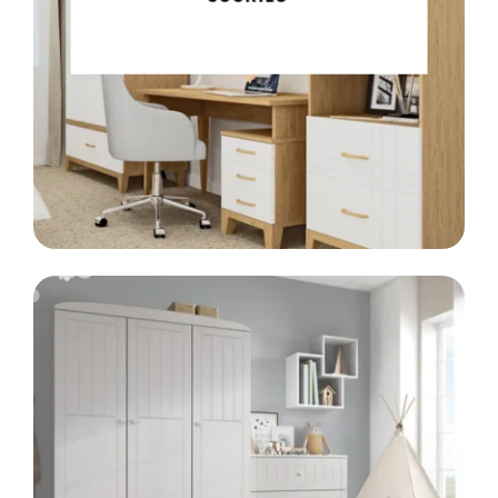
Meble klasyczne
LINIA
SCANDI
Styl skandynawski