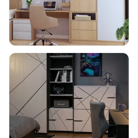
Kontenerek
Półka i szafka wisząca
LINIA
MODE
Meble modułowe
Toaletka
Skrzynia i stolik