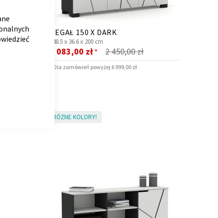
CLOSE
COOKIE
BAR
ane
jonalnych
ARKLINE
REGAŁ 150 X DARK
owiedzieć
148.5 x
36.6 x
200 cm
Cena
2 083,00 zł
2 450,00 zł
*
promocyjna
* Dla zamówień powyżej 6 999,00 zł
RÓŻNE KOLORY!