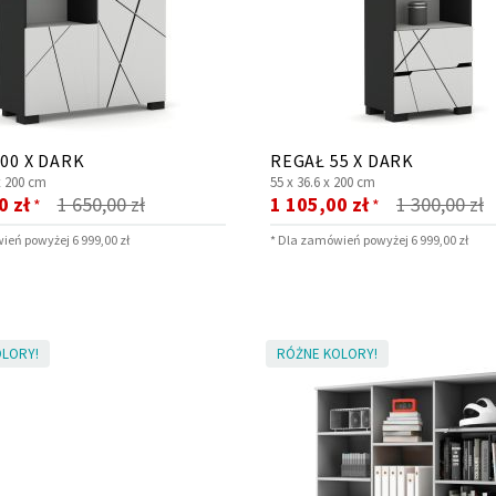
00 X DARK
REGAŁ 55 X DARK
x
200 cm
55 x
36.6 x
200 cm
Cena
0 zł
1 650,00 zł
1 105,00 zł
1 300,00 zł
*
*
jna
promocyjna
ień powyżej 6 999,00 zł
* Dla zamówień powyżej 6 999,00 zł
LORY!
RÓŻNE KOLORY!