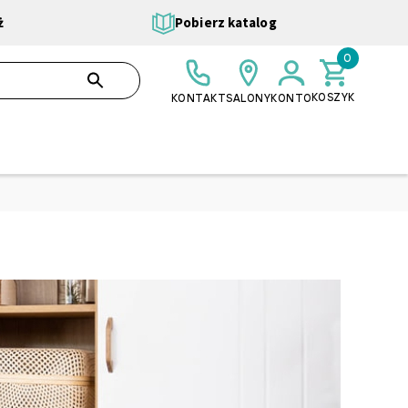
ż
Pobierz katalog
0
0,00 ZŁ
SZUKAJ
KOSZYK
KONTAKT
SALONY
KONTO