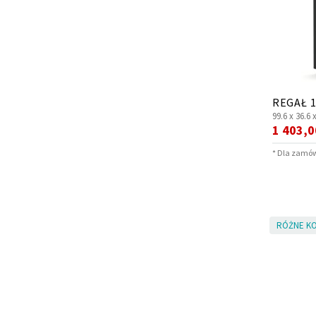
REGAŁ 1
99.6 x
36.6 
Cena
1 403,0
promocy
* Dla zamów
RÓŻNE KO