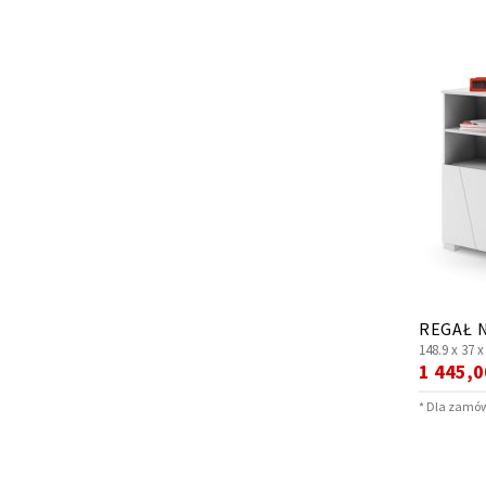
REGAŁ N
148.9 x
37 
Cena
1 445,0
promocy
* Dla zamów