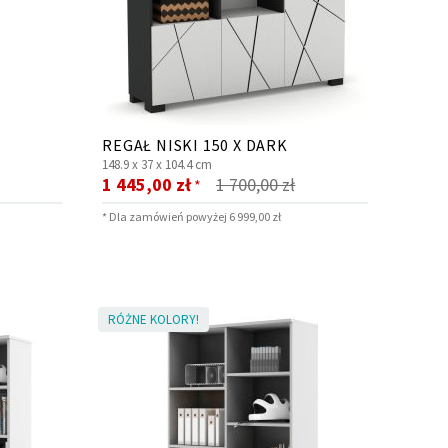
REGAŁ NISKI 150 X DARK
148.9 x
37 x
104.4 cm
Cena
1 445,00 zł
1 700,00 zł
*
promocyjna
* Dla zamówień powyżej 6 999,00 zł
RÓŻNE KOLORY!