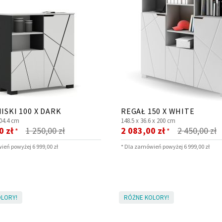
ISKI 100 X DARK
REGAŁ 150 X WHITE
04.4 cm
148.5 x
36.6 x
200 cm
Cena
0 zł
1 250,00 zł
2 083,00 zł
2 450,00 zł
*
*
jna
promocyjna
ień powyżej 6 999,00 zł
* Dla zamówień powyżej 6 999,00 zł
LORY!
RÓŻNE KOLORY!