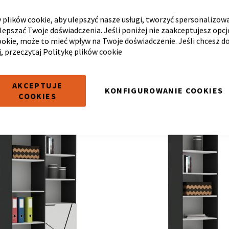
plików cookie, aby ulepszyć nasze usługi, tworzyć spersonalizow
ulepszać Twoje doświadczenia. Jeśli poniżej nie zaakceptujesz opc
50-45/240 MODE DARKLINE
REGAŁ 60-45/240 MODE D
ookie, może to mieć wpływ na Twoje doświadczenie. Jeśli chcesz d
0 cm
61.2 x
45 x
240 cm
j, przeczytaj
Politykę plików cookie
Cena
0 zł
1 400,00 zł
1 530,00 zł
1 800,00 zł
*
*
jna
promocyjna
ień powyżej 6 999,00 zł
* Dla zamówień powyżej 6 999,00 zł
AKCEPTUJE
KONFIGUROWANIE COOKIES
COOKIES
LORY!
RÓŻNE KOLORY!