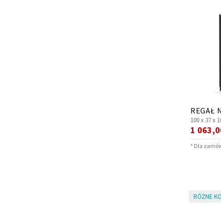
REGAŁ N
100 x
37 x
1
Cena
1 063,0
promocy
* Dla zamów
RÓŻNE KO