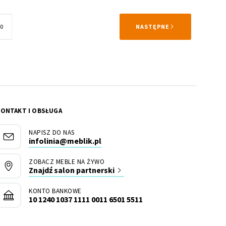
trona
STRONA
0
NASTĘPNE
KONTAKT I OBSŁUGA
NAPISZ DO NAS
infolinia@meblik.pl
ZOBACZ MEBLE NA ŻYWO
Znajdź salon partnerski
KONTO BANKOWE
10 1240 1037 1111 0011 6501 5511