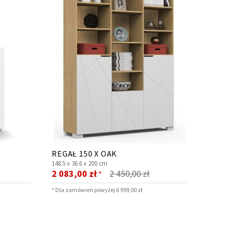
REGAŁ 150 X OAK
148.5 x
36.6 x
200 cm
Cena
2 083,00 zł
2 450,00 zł
*
promocyjna
* Dla zamówień powyżej 6 999,00 zł