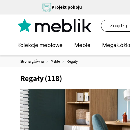
Przejdź
NA
Projekt pokoju
do
OŚĆ
treści
NA!
O
Kolekcje meblowe
Meble
Mega Łóżk
Strona główna
Meble
Regały
Regały
(118)