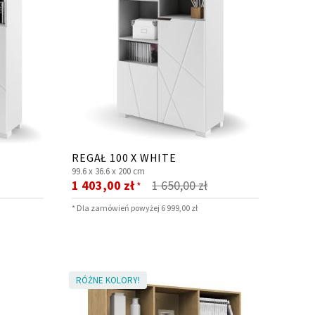
REGAŁ 100 X WHITE
99.6 x
36.6 x
200 cm
Cena
1 403,00 zł
1 650,00 zł
*
promocyjna
* Dla zamówień powyżej 6 999,00 zł
RÓŻNE KOLORY!