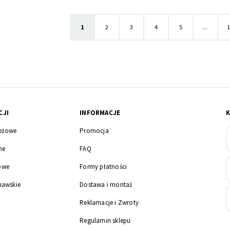
Aktualnie czytasz stronę
Strona
Strona
Strona
Strona
S
1
2
3
4
5
...
1
CJI
INFORMACJE
eżowe
Promocja
ne
FAQ
owe
Formy płatności
nawskie
Dostawa i montaż
Reklamacje i Zwroty
Regulamin sklepu