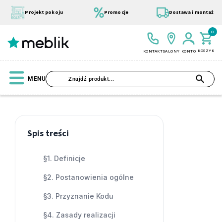
Przejdź
do
Projekt pokoju
Promocje
Dostawa i montaż
treści
0
KOSZYK
KONTAKT
SALONY
KONTO
SZU
MENU
Strona
główna
Spis treści
Regulamin
Wszystkie Kolekcje
Materace
Szafa
Łóżko
Pufy
kodu
Modułowe
rabatowego
§1. Definicje
§2. Postanowienia ogólne
§3. Przyznanie Kodu
§4. Zasady realizacji