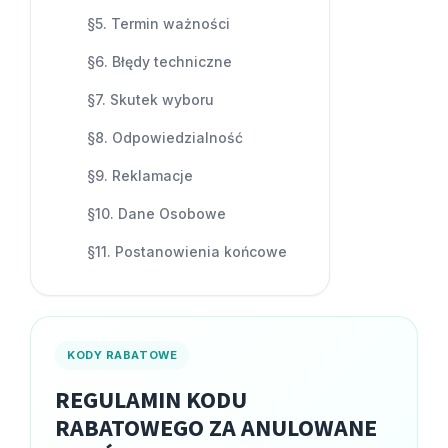
§5. Termin ważności
§6. Błędy techniczne
Panele ścienne
Biurko
Poduchy
Komoda
Wolnostojące
Stylowe
§7. Skutek wyboru
§8. Odpowiedzialność
§9. Reklamacje
§10. Dane Osobowe
§11. Postanowienia końcowe
Wszystkie dodatki
Regał
Szafka RTV
Skandynawskie
Dziecięce
KODY RABATOWE
REGULAMIN KODU
RABATOWEGO ZA ANULOWANE