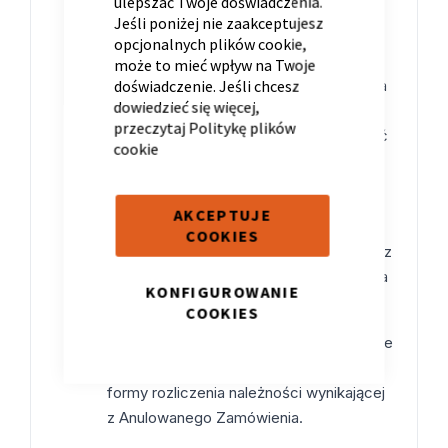
ulepszać Twoje doświadczenia.
zgodnie z wystawionym Listem
Jeśli poniżej nie zaakceptujesz
opcjonalnych plików cookie,
Uznaniowym.
może to mieć wpływ na Twoje
doświadczenie. Jeśli chcesz
Kod Rabatowy stanowi formę rozliczenia
dowiedzieć się więcej,
roszczeń Konsumenta wynikających z
przeczytaj
Politykę plików
Anulowanego Zamówienia i może zostać
cookie
wykorzystany wyłącznie na Zamówienia
w Sklepie Internetowym na zasadach
określonych w niniejszym Regulaminie.
AKCEPTUJE
COOKIES
Akceptacja niniejszego Regulaminu przez
Konsumenta stanowi warunek przyznania
KONFIGUROWANIE
oraz realizacji Kodu Rabatowego.
COOKIES
Akceptacja Regulaminu oraz skorzystanie
z Kodu Rabatowego oznacza wybór tej
formy rozliczenia należności wynikającej
z Anulowanego Zamówienia.