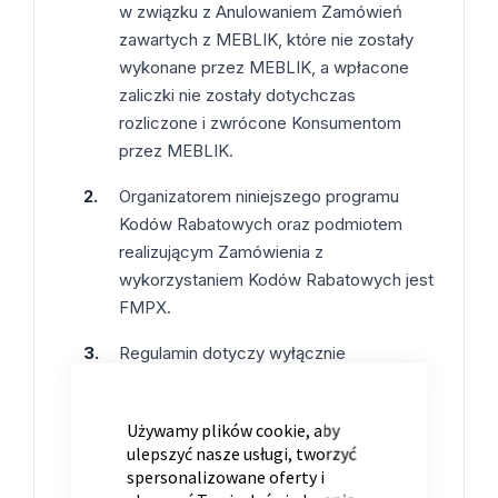
w związku z Anulowaniem Zamówień
zawartych z MEBLIK, które nie zostały
wykonane przez MEBLIK, a wpłacone
zaliczki nie zostały dotychczas
rozliczone i zwrócone Konsumentom
przez MEBLIK.
Organizatorem niniejszego programu
Kodów Rabatowych oraz podmiotem
realizującym Zamówienia z
wykorzystaniem Kodów Rabatowych jest
FMPX.
Regulamin dotyczy wyłącznie
Konsumentów, którym został przyznany
CLOSE
COOKIE
indywidualny Kod Rabatowy,
BAR
Używamy plików cookie, aby
odpowiadający wartości brutto
ulepszyć nasze usługi, tworzyć
wpłaconej zaliczki lub niezrealizowanej
spersonalizowane oferty i
części Anulowanego Zamówienia