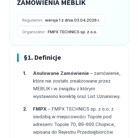
ZAMÓWIENIA MEBLIK
Regulamin:
wersja 1 z dnia 03.04.2026 r.
Organizator:
FMPX TECHNICS sp. z o.o.
Kontenerek
Półka i szafka wisząca
§1. Definicje
Anulowane Zamówienie
– zamówienie,
które nie zostało zrealizowane przez
MEBLIK i w związku z którym
wystawiono korektę oraz List Uznaniowy.
FMPX
– FMPX TECHNICS sp. z o.o. z
Toaletka
Skrzynia i stolik
siedzibą w miejscowości Topole pod
adresem: Topole 70, 89-600 Chojnice,
wpisana do Rejestru Przedsiębiorców