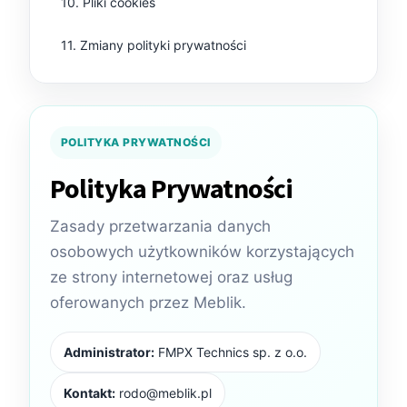
10. Pliki cookies
11. Zmiany polityki prywatności
Kontenerek
Półka i szafka wisząca
POLITYKA PRYWATNOŚCI
Polityka Prywatności
Zasady przetwarzania danych
osobowych użytkowników korzystających
ze strony internetowej oraz usług
oferowanych przez Meblik.
Toaletka
Skrzynia i stolik
Administrator:
FMPX Technics sp. z o.o.
Kontakt:
rodo@meblik.pl