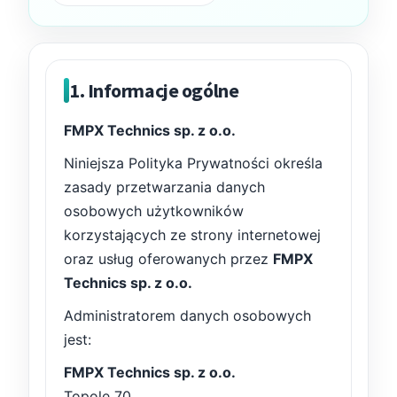
1. Informacje ogólne
FMPX Technics sp. z o.o.
Krzesło i fotel
Wszystkie meble
Niniejsza Polityka Prywatności określa
zasady przetwarzania danych
osobowych użytkowników
korzystających ze strony internetowej
oraz usług oferowanych przez
FMPX
Technics sp. z o.o.
Administratorem danych osobowych
jest:
FMPX Technics sp. z o.o.
Topole 70