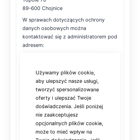
89-600 Chojnice
W sprawach dotyczących ochrony
danych osobowych można
kontaktować się z administratorem pod
adresem:
CLOSE
COOKIE
rodo@meblik.pl
BAR
Używamy plików cookie,
Dane osobowe przetwarzane są
aby ulepszyć nasze usługi,
zgodnie z przepisami:
tworzyć spersonalizowane
Rozporządzenia Parlamentu
oferty i ulepszać Twoje
Europejskiego i Rady (UE) 2016/679
doświadczenia. Jeśli poniżej
(RODO)
nie zaakceptujesz
opcjonalnych plików cookie,
przepisów krajowych dotyczących
może to mieć wpływ na
ochrony danych osobowych.