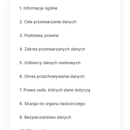
1. Informacje ogólne
2. Cele przetwarzania danych
Panele ścienne
Biurko
Poduchy
Komoda
Wolnostojące
Stylowe
3. Podstawy prawne
4. Zakres przetwarzanych danych
5. Odbiorcy danych osobowych
6. Okres przechowywania danych
7. Prawa osób, których dane dotyczą
Wszystkie dodatki
Regał
Szafka RTV
Skandynawskie
Dziecięce
8. Skarga do organu nadzorczego
9. Bezpieczeństwo danych