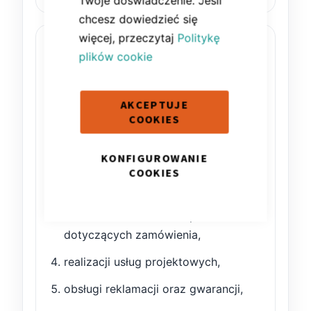
Twoje doświadczenie. Jeśli
chcesz dowiedzieć się
więcej, przeczytaj
Politykę
2. Cele przetwarzania danych
plików cookie
Dane osobowe mogą być przetwarzane
w następujących celach:
AKCEPTUJE
COOKIES
realizacji zamówień składanych w
sklepie internetowym,
KONFIGUROWANIE
obsługi płatności oraz dostawy
COOKIES
produktów,
kontaktu z klientem w sprawach
dotyczących zamówienia,
realizacji usług projektowych,
obsługi reklamacji oraz gwarancji,