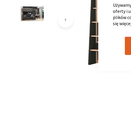
Używamy 
oferty i 
plików c
się więce