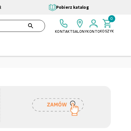
ż
Pobierz katalog
0
0,00 ZŁ
SZUKAJ
KOSZYK
KONTAKT
SALONY
KONTO