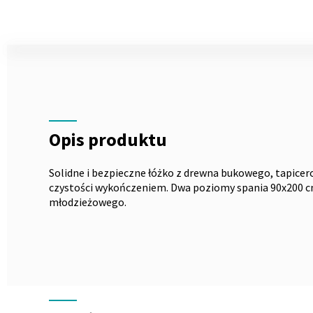
Skip
to
the
Opis
beginning
of
the
images
gallery
Opis produktu
Solidne i bezpieczne łóżko z drewna bukowego, tapice
czystości wykończeniem. Dwa poziomy spania 90x200 cm
młodzieżowego.
Wymiary