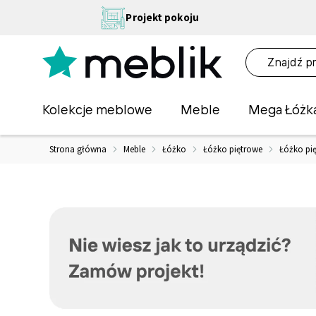
Przejdź
NA
Projekt pokoju
do
OŚĆ
treści
NA!
O
Kolekcje meblowe
Meble
Mega Łóżk
Strona główna
Meble
Łóżko
Łóżko piętrowe
Łóżko pi