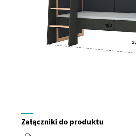
Załączniki
do
Załączniki do produktu
produktu