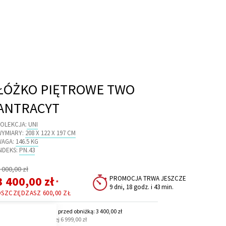
ŁÓŻKO PIĘTROWE TWO
ANTRACYT
OLEKCJA:
UNI
WYMIARY:
208 X 122 X 197 CM
WAGA:
146.5 KG
NDEKS:
PN.43
egularna
 000,00 zł
ena
Cena
3 400,00 zł
PROMOCJA TRWA JESZCZE
*
9 dni, 18 godz. i 43 min.
promocyjna
OSZCZĘDZASZ
600,00 ZŁ
ajniższa cena z 30 dni przed obniżką: 3 400,00 zł
CLOSE
 Dla zamówień powyżej 6 999,00 zł
COOKIE