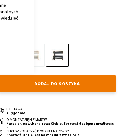
BAR
ane
WARIANT
jonalnych
owiedzieć
TWO
KOLOR
White
SandLine
Antracyt
DODAJ DO KOSZYKA
DOSTAWA
4 Tygodnie
O MONTAŻ SIĘ NIE MARTW!
Nasza ekipa wykona go za Ciebie. Sprawdź dostępne możliwości
CHCESZ ZOBACZYĆ PRODUKT NA ŻYWO?
Sprawdź, gdzie jest nasz najbliższy salon