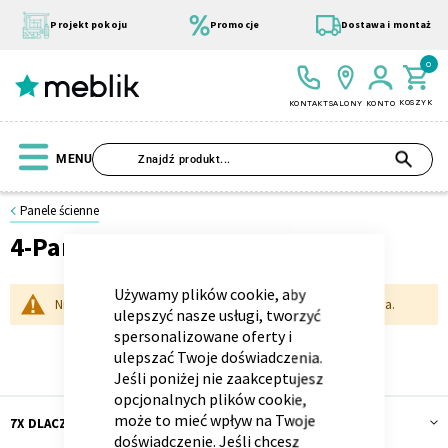
Przejdź
do
Projekt pokoju
Promocje
Dostawa i montaż
treści
0
KOSZYK
KONTAKT
SALONY
KONTO
SZU
MENU
Strona
Panele ścienne
główna
4-Panele, 95x84
CLOSE
Dodatki
COOKIE
BAR
Wszystkie Kolekcje
Materace
Szafa
Łóżko
Pufy
Modułowe
Używamy plików cookie, aby
Panele
Nie możemy odnaleźć pasujących produktów do zaznaczenia.
ulepszyć nasze usługi, tworzyć
ścienne
spersonalizowane oferty i
4-
ulepszać Twoje doświadczenia.
Panele,
Jeśli poniżej nie zaakceptujesz
95x84
opcjonalnych plików cookie,
może to mieć wpływ na Twoje
7X DLACZEGO MEBLIK
doświadczenie. Jeśli chcesz