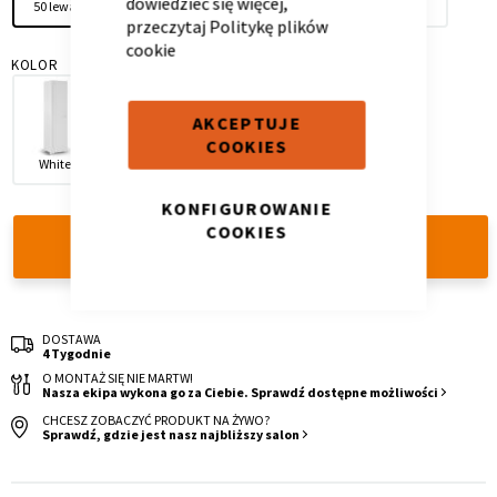
dowiedzieć się więcej,
50 lewa
narożna
150
50 prawa
100
przeczytaj
Politykę plików
cookie
KOLOR
AKCEPTUJE
COOKIES
White
Oak
Dark Grey
Krzesło i fotel
Wszystkie meble
KONFIGUROWANIE
COOKIES
DODAJ DO KOSZYKA
DOSTAWA
4 Tygodnie
O MONTAŻ SIĘ NIE MARTW!
Nasza ekipa wykona go za Ciebie. Sprawdź dostępne możliwości
CHCESZ ZOBACZYĆ PRODUKT NA ŻYWO?
Sprawdź, gdzie jest nasz najbliższy salon