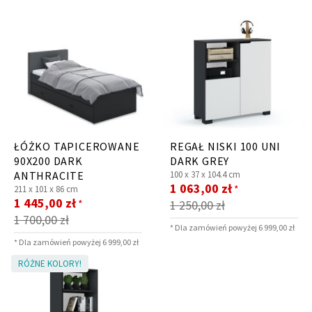
ŁÓŻKO TAPICEROWANE
REGAŁ NISKI 100 UNI
90X200 DARK
DARK GREY
ANTHRACITE
100 x
37 x
104.4 cm
Cena
1 063,00 zł
*
211 x
101 x
86 cm
Cena
promocyjna
1 445,00 zł
*
1 250,00 zł
promocyjna
1 700,00 zł
* Dla zamówień powyżej 6 999,00 zł
* Dla zamówień powyżej 6 999,00 zł
RÓŻNE KOLORY!