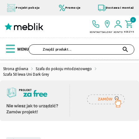
Przejdź
do
Projekt pokoju
Promocje
Dostawa i montaż
treści
0
KOSZYK
KONTAKT
SALONY
KONTO
SZU
MENU
Strona główna
Szafa do pokoju młodzieżowego
Szafa 50 lewa Uni Dark Grey
Wszystkie Kolekcje
Materace
Szafa
Łóżko
Pufy
Modułowe