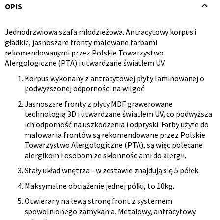
OPIS
Jednodrzwiowa szafa młodzieżowa. Antracytowy korpus i
Opis
gładkie, jasnoszare fronty malowane farbami
rekomendowanymi przez Polskie Towarzystwo
produktu
Alergologiczne (PTA) i utwardzane światłem UV.
Korpus wykonany z antracytowej płyty laminowanej o
podwyższonej odporności na wilgoć.
Jasnoszare fronty z płyty MDF grawerowane
technologią 3D i utwardzane światłem UV, co podwyższa
ich odporność na uszkodzenia i odpryski. Farby użyte do
malowania frontów są rekomendowane przez Polskie
Towarzystwo Alergologiczne (PTA), są więc polecane
alergikom i osobom ze skłonnościami do alergii.
Stały układ wnętrza - w zestawie znajdują się 5 półek.
Maksymalne obciążenie jednej półki, to 10kg.
Otwierany na lewą stronę front z systemem
spowolnionego zamykania. Metalowy, antracytowy