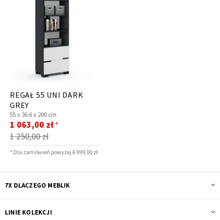
REGAŁ 55 UNI DARK
GREY
55 x
36.6 x
200 cm
Cena
1 063,00 zł
*
promocyjna
1 250,00 zł
* Dla zamówień powyżej 6 999,00 zł
7X DLACZEGO MEBLIK
LINIE KOLEKCJI