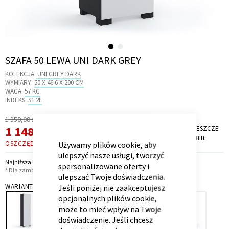
Skip
SZAFA 50 LEWA UNI DARK GREY
Kontenerek
Półka i szafka wisząca
to
KOLEKCJA:
UNI GREY DARK
the
WYMIARY:
50 X 46.6 X 200 CM
beginning
WAGA:
57 KG
of
INDEKS:
S1.2L
the
Regularna
1 350,00 zł
images
CLOSE
Cena
Cena
1 148,00 zł
PROMOCJA TRWA JESZCZE
COOKIE
gallery
*
BAR
10 dni, 8 godz. i 50 min.
promocyjna
OSZCZĘDZASZ
202,00 ZŁ
Używamy plików cookie, aby
ulepszyć nasze usługi, tworzyć
Najniższa cena z 30 dni przed obniżką: 1 148,00 zł
spersonalizowane oferty i
* Dla zamówień powyżej 6 999,00 zł
ulepszać Twoje doświadczenia.
Toaletka
Skrzynia i stolik
WARIANT
Jeśli poniżej nie zaakceptujesz
opcjonalnych plików cookie,
może to mieć wpływ na Twoje
doświadczenie. Jeśli chcesz