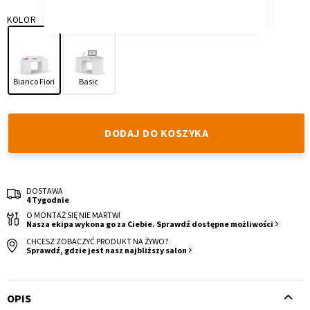
KOLOR
Bianco Fiori
Basic
Krzesło i fotel
Wszystkie meble
DODAJ DO KOSZYKA
DOSTAWA
4 Tygodnie
O MONTAŻ SIĘ NIE MARTW!
Nasza ekipa wykona go za Ciebie. Sprawdź dostępne możliwości
CHCESZ ZOBACZYĆ PRODUKT NA ŻYWO?
Sprawdź, gdzie jest nasz najbliższy salon
OPIS