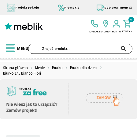
Przejdź
do
Projekt pokoju
Promocje
Dostawa i montaż
treści
0
KOSZYK
KONTAKT
SALONY
KONTO
SZU
MENU
Strona główna
Meble
Biurko
Biurko dla dzieci
Biurko 145 Bianco Fiori
Wszystkie Kolekcje
Materace
Szafa
Łóżko
Pufy
Modułowe