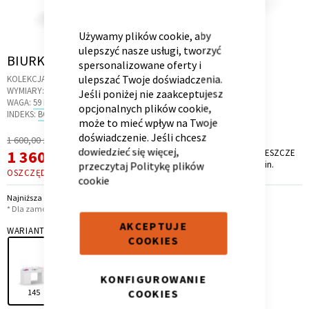
Używamy plików cookie, aby
ulepszyć nasze usługi, tworzyć
Skip
BIURKO 145 BIANCO FIORI
spersonalizowane oferty i
to
ulepszać Twoje doświadczenia.
Kontenerek
Półka i szafka wisząca
KOLEKCJA:
BIANCO FIORI
the
WYMIARY:
145 X 60 X 74 CM
Jeśli poniżej nie zaakceptujesz
beginning
WAGA:
59 KG
opcjonalnych plików cookie,
of
INDEKS:
BG.11
może to mieć wpływ na Twoje
the
doświadczenie. Jeśli chcesz
Regularna
1 600,00 zł
images
dowiedzieć się więcej,
Cena
Cena
1 360,00 zł
PROMOCJA TRWA JESZCZE
gallery
*
9 dni, 2 godz. i 15 min.
przeczytaj
Politykę plików
promocyjna
OSZCZĘDZASZ
240,00 ZŁ
cookie
Najniższa cena z 30 dni przed obniżką: 1 360,00 zł
* Dla zamówień powyżej 6 999,00 zł
AKCEPTUJE
WARIANT
COOKIES
Toaletka
Skrzynia i stolik
KONFIGUROWANIE
COOKIES
145