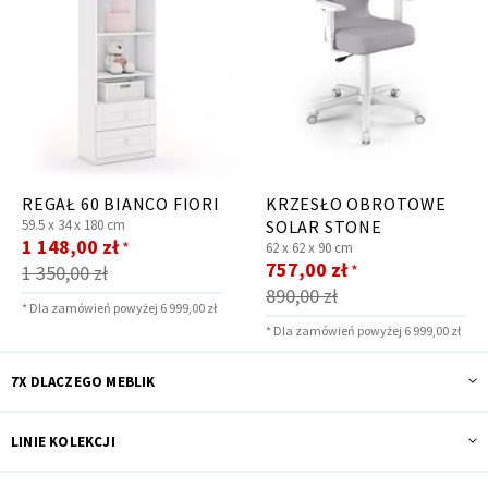
REGAŁ 60 BIANCO FIORI
KRZESŁO OBROTOWE
59.5 x
34 x
180 cm
SOLAR STONE
Cena
1 148,00 zł
*
62 x
62 x
90 cm
promocyjna
Cena
757,00 zł
*
1 350,00 zł
promocyjna
890,00 zł
* Dla zamówień powyżej 6 999,00 zł
* Dla zamówień powyżej 6 999,00 zł
7X DLACZEGO MEBLIK
LINIE KOLEKCJI