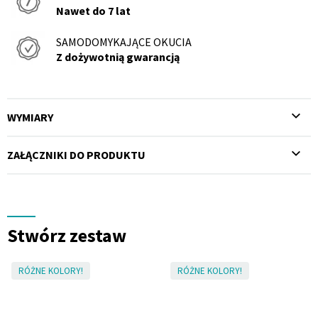
Nawet do 7 lat
NÓŻKI
Wysokość
SAMODOMYKAJĄCE OKUCIA
8,2 cm
Z dożywotnią gwarancją
WYMIARY
ZAŁĄCZNIKI DO PRODUKTU
Stwórz zestaw
RÓŻNE KOLORY!
RÓŻNE KOLORY!