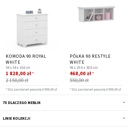
KOMODA 90 ROYAL
PÓŁKA 90 RESTYLE
WHITE
WHITE
94 x
54 x
104 cm
96 x
29.6 x
38.8 cm
Cena
Cena
1 828,00 zł
468,00 zł
*
*
promocyjna
promocyjna
2 150,00 zł
550,00 zł
* Dla zamówień powyżej 6 999,00 zł
* Dla zamówień powyżej 6 999,00 zł
7X DLACZEGO MEBLIK
LINIE KOLEKCJI