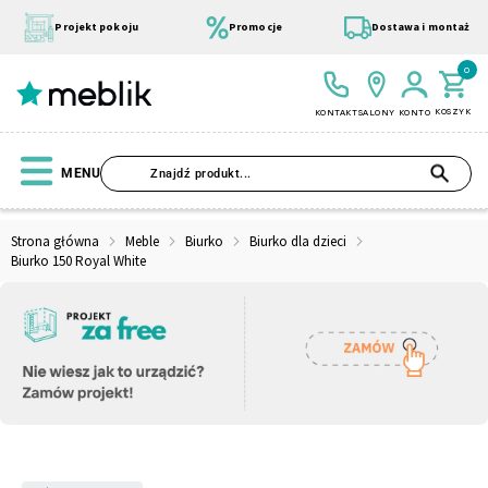
Przejdź
do
Projekt pokoju
Promocje
Dostawa i montaż
treści
0
KOSZYK
KONTAKT
SALONY
KONTO
SZU
MENU
Strona główna
Meble
Biurko
Biurko dla dzieci
Biurko 150 Royal White
Wszystkie Kolekcje
Materace
Szafa
Łóżko
Pufy
Modułowe