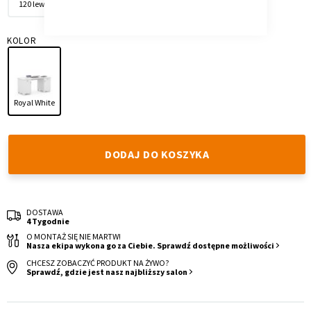
120 lewe
120 prawe
150
KOLOR
Royal White
Krzesło i fotel
Wszystkie meble
DODAJ DO KOSZYKA
DOSTAWA
4 Tygodnie
O MONTAŻ SIĘ NIE MARTW!
Nasza ekipa wykona go za Ciebie. Sprawdź dostępne możliwości
CHCESZ ZOBACZYĆ PRODUKT NA ŻYWO?
Sprawdź, gdzie jest nasz najbliższy salon