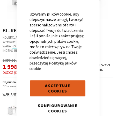
CLOSE
COOKIE
BAR
Używamy plików cookie, aby
ulepszyć nasze usługi, tworzyć
spersonalizowane oferty i
Skip
BIURKO 150 ROYAL WHITE
Kontenerek
Półka i szafka wisząca
ulepszać Twoje doświadczenia.
to
Jeśli poniżej nie zaakceptujesz
KOLEKCJA:
ROYAL WHITE
the
opcjonalnych plików cookie,
WYMIARY:
154 X 64 X 74 CM
beginning
WAGA:
69.5 KG
może to mieć wpływ na Twoje
of
INDEKS:
BK.31
doświadczenie. Jeśli chcesz
the
dowiedzieć się więcej,
Regularna
2 350,00 zł
images
przeczytaj
Politykę plików
Cena
Cena
1 998,00 zł
PROMOCJA TRWA JESZCZE
gallery
*
cookie
9 dni, 1 godz. i 19 min.
promocyjna
OSZCZĘDZASZ
352,00 ZŁ
Najniższa cena z 30 dni przed obniżką: 1 998,00 zł
AKCEPTUJE
* Dla zamówień powyżej 6 999,00 zł
COOKIES
Toaletka
Skrzynia i stolik
WARIANT
KONFIGUROWANIE
COOKIES