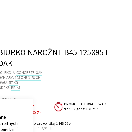
BIURKO NAROŻNE B45 125X95 L
OAK
OLEKCJA:
CONCRETE OAK
WYMIARY:
125 X 48 X 78 CM
WAGA:
57 KG
NDEKS:
BR.45
egularna
 350,00 zł
ena
Cena
1 148,00 zł
PROMOCJA TRWA JESZCZE
*
CLOSE
9 dni, 4 godz. i 31 min.
promocyjna
COOKIE
OSZCZĘDZASZ
202,00 ZŁ
BAR
ane
jonalnych
ajniższa cena z 30 dni przed obniżką: 1 148,00 zł
 Dla zamówień powyżej 6 999,00 zł
owiedzieć