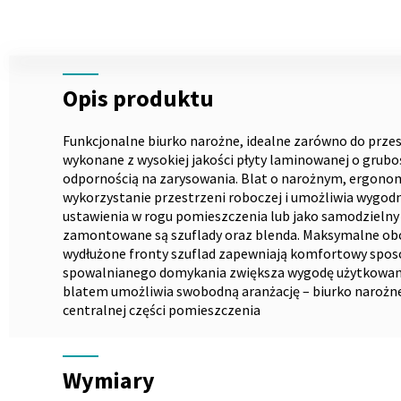
Skip
to
the
Opis
beginning
Opis produktu
of
the
images
Funkcjonalne biurko narożne, idealne zarówno do przestr
gallery
wykonane z wysokiej jakości płyty laminowanej o grubo
odpornością na zarysowania. Blat o narożnym, ergono
wykorzystanie przestrzeni roboczej i umożliwia wygodn
ustawienia w rogu pomieszczenia lub jako samodzielny 
zamontowane są szuflady oraz blenda. Maksymalne obcią
wydłużone fronty szuflad zapewniają komfortowy spos
spowalnianego domykania zwiększa wygodę użytkowania.
blatem umożliwia swobodną aranżację – biurko narożne 
centralnej części pomieszczenia
Wymiary
Wymiary