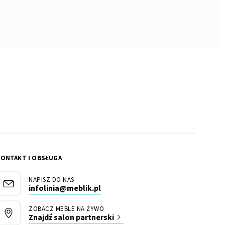
KONTAKT I OBSŁUGA
NAPISZ DO NAS
infolinia@meblik.pl
ZOBACZ MEBLE NA ŻYWO
Znajdź salon partnerski