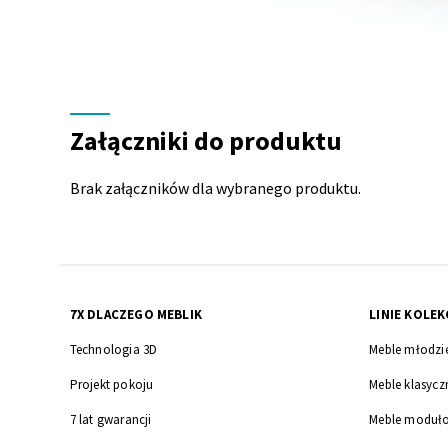
Załączniki
do
Załączniki do produktu
produktu
Brak załączników dla wybranego produktu.
7X DLACZEGO MEBLIK
LINIE KOLEK
Technologia 3D
Meble młodzi
Projekt pokoju
Meble klasycz
7 lat gwarancji
Meble moduł