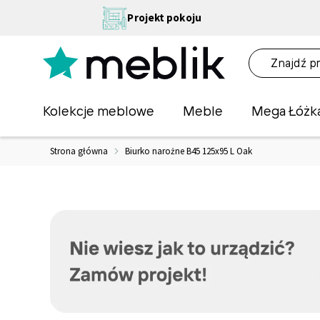
Przejdź
NA
Projekt pokoju
do
OŚĆ
treści
NA!
O
Kolekcje meblowe
Meble
Mega Łóżk
Strona główna
Biurko narożne B45 125x95 L Oak