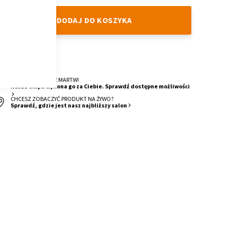
DODAJ DO KOSZYKA
DOSTAWA
4 Tygodnie
O MONTAŻ SIĘ NIE MARTW!
Nasza ekipa wykona go za Ciebie. Sprawdź dostępne możliwości
CHCESZ ZOBACZYĆ PRODUKT NA ŻYWO?
Sprawdź, gdzie jest nasz najbliższy salon