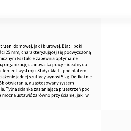
zeni domowej, jak i biurowej. Blat i boki
ści 25 mm, charakteryzującej się podwyższoną
micznym kształcie zapewnia optymalne
ą organizację stanowiska pracy – idealny do
element wystroju. Stały układ – pod blatem
żenie jednej szuflady wynosi 5 kg. Delikatnie
ób otwierania, a zastosowany system
 Tylna ścianka zasłaniająca przestrzeń pod
można ustawić zarówno przy ścianie, jak i w