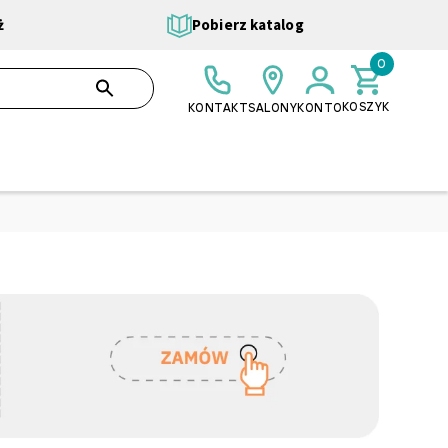
ż
Pobierz katalog
0
0,00 ZŁ
SZUKAJ
KOSZYK
KONTAKT
SALONY
KONTO