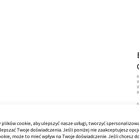
K
I
R
1
C
plików cookie, aby ulepszyć nasze usługi, tworzyć spersonalizow
ulepszać Twoje doświadczenia. Jeśli poniżej nie zaakceptujesz opc
N
*
ookie, może to mieć wpływ na Twoje doświadczenie. Jeśli chcesz d