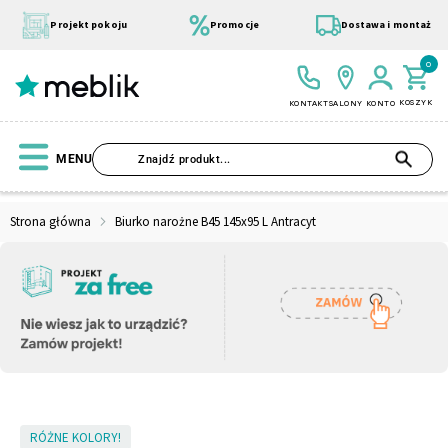
Przejdź
do
Projekt pokoju
Promocje
Dostawa i montaż
treści
0
KOSZYK
KONTAKT
SALONY
KONTO
SZU
MENU
Strona główna
Biurko narożne B45 145x95 L Antracyt
Wszystkie Kolekcje
Materace
Szafa
Łóżko
Pufy
Modułowe
Skip
RÓŻNE KOLORY!