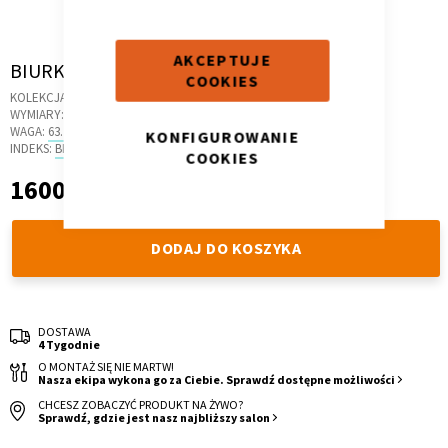
AKCEPTUJE
Skip
BIURKO NAROŻNE B45 145X95 L ANTRACYT
COOKIES
to
KOLEKCJA:
MODE
the
Kontenerek
Półka i szafka wisząca
WYMIARY:
145 X 48 X 78 CM
beginning
WAGA:
63.2 KG
KONFIGUROWANIE
of
INDEKS:
BR.46
COOKIES
the
1600,00 zł
1 600,00 zł
images
gallery
DODAJ DO KOSZYKA
DOSTAWA
4 Tygodnie
Toaletka
Skrzynia i stolik
O MONTAŻ SIĘ NIE MARTW!
Nasza ekipa wykona go za Ciebie. Sprawdź dostępne możliwości
CHCESZ ZOBACZYĆ PRODUKT NA ŻYWO?
Sprawdź, gdzie jest nasz najbliższy salon