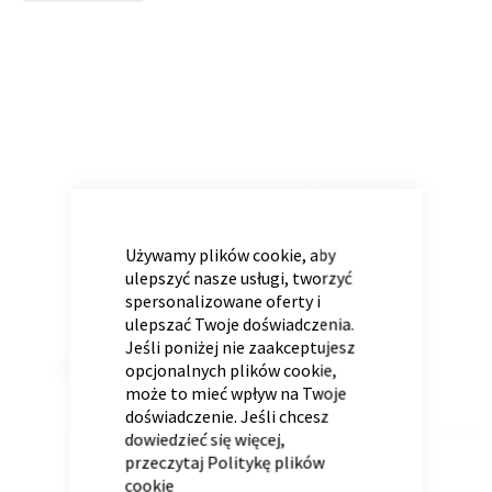
to
the
end
of
Panele ścienne
Biurko
Poduchy
Komoda
the
Wolnostojące
Stylowe
images
gallery
CLOSE
COOKIE
BAR
Używamy plików cookie, aby
ulepszyć nasze usługi, tworzyć
spersonalizowane oferty i
ulepszać Twoje doświadczenia.
Jeśli poniżej nie zaakceptujesz
Wszystkie dodatki
Regał
Szafka RTV
opcjonalnych plików cookie,
Skandynawskie
Dziecięce
może to mieć wpływ na Twoje
doświadczenie. Jeśli chcesz
dowiedzieć się więcej,
przeczytaj
Politykę plików
cookie