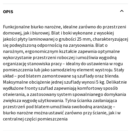
OPIS
Funkcjonalne biurko narożne, idealne zarówno do przestrzeni
Opis
domowej, jak i biurowej. Blat i boki wykonane z wysokiej
jakości płyty laminowanej o grubości 25 mm, charakteryzującej
produktu
Krzesło i fotel
Wszystkie meble
się podwyższoną odpornością na zarysowania. Blat o
narożnym, ergonomicznym kształcie zapewnia optymalne
wykorzystanie przestrzeni roboczej i umożliwia wygodną
organizację stanowiska pracy – idealny do ustawienia w rogu
pomieszczenia lub jako samodzielny element wystroju. Stały
układ – pod blatem zamontowane są szuflady oraz blenda.
Maksymalne obciążenie jednej szuflady wynosi 5 kg. Delikatnie
wydłużone fronty szuflad zapewniają komfortowy sposób
otwierania, a zastosowany system spowalnianego domykania
zwiększa wygodę użytkowania. Tylna ścianka zasłaniająca
przestrzeń pod blatem umożliwia swobodną aranżację –
biurko narożne można ustawić zarówno przy ścianie, jak i w
centralnej części pomieszczenia