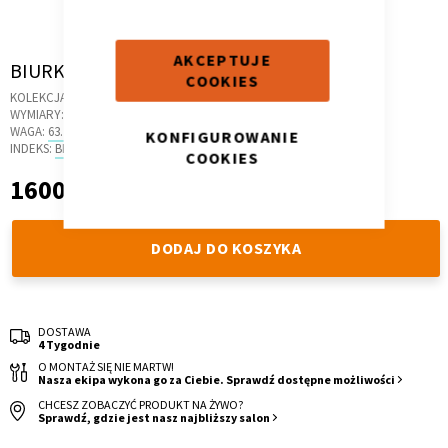
AKCEPTUJE
Skip
BIURKO NAROŻNE B45 145X95 P ANTRACYT
COOKIES
to
KOLEKCJA:
MODE
the
Kontenerek
Półka i szafka wisząca
WYMIARY:
145 X 48 X 78 CM
beginning
WAGA:
63.2 KG
KONFIGUROWANIE
of
INDEKS:
BR.42
COOKIES
the
1600,00 zł
1 600,00 zł
images
gallery
DODAJ DO KOSZYKA
DOSTAWA
4 Tygodnie
Toaletka
Skrzynia i stolik
O MONTAŻ SIĘ NIE MARTW!
Nasza ekipa wykona go za Ciebie. Sprawdź dostępne możliwości
CHCESZ ZOBACZYĆ PRODUKT NA ŻYWO?
Sprawdź, gdzie jest nasz najbliższy salon