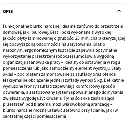
OPIS
Funkcjonalne biurko narożne, idealne zarówno do przestrzeni
Opis
domowej, jak i biurowej. Blat i boki wykonane z wysokiej
jakości płyty laminowanej o grubości 25 mm, charakteryzującej
produktu
Krzesło i fotel
Wszystkie meble
się podwyższoną odpornością na zarysowania. Blat o
narożnym, ergonomicznym kształcie zapewnia optymalne
wykorzystanie przestrzeni roboczej i umożliwia wygodną
organizację stanowiska pracy – idealny do ustawienia w rogu
pomieszczenia lub jako samodzielny element wystroju. Stały
układ – pod blatem zamontowane są szuflady oraz blenda.
Maksymalne obciążenie jednej szuflady wynosi 5 kg. Delikatnie
wydłużone fronty szuflad zapewniają komfortowy sposób
otwierania, a zastosowany system spowalnianego domykania
zwiększa wygodę użytkowania. Tylna ścianka zasłaniająca
przestrzeń pod blatem umożliwia swobodną aranżację –
biurko narożne można ustawić zarówno przy ścianie, jak i w
centralnej części pomieszczenia