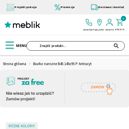
Przejdź
do
Projekt pokoju
Promocje
Dostawa i montaż
treści
0
KOSZYK
KONTAKT
SALONY
KONTO
SZU
MENU
Strona główna
Biurko narożne B45 145x95 P Antracyt
Wszystkie Kolekcje
Materace
Szafa
Łóżko
Pufy
Modułowe
Skip
RÓŻNE KOLORY!