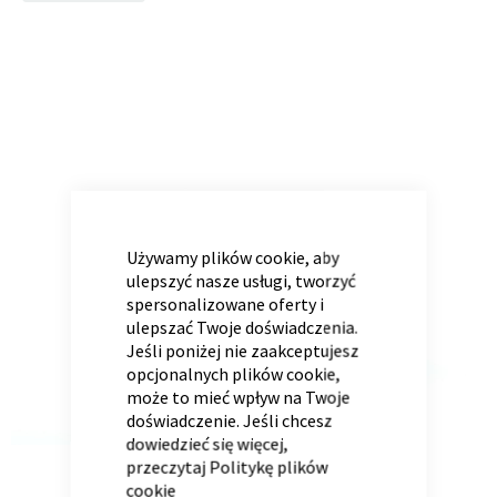
to
the
end
of
Panele ścienne
Biurko
Poduchy
Komoda
the
Wolnostojące
Stylowe
images
gallery
CLOSE
COOKIE
BAR
Używamy plików cookie, aby
ulepszyć nasze usługi, tworzyć
spersonalizowane oferty i
ulepszać Twoje doświadczenia.
Jeśli poniżej nie zaakceptujesz
Wszystkie dodatki
Regał
Szafka RTV
opcjonalnych plików cookie,
Skandynawskie
Dziecięce
może to mieć wpływ na Twoje
doświadczenie. Jeśli chcesz
dowiedzieć się więcej,
przeczytaj
Politykę plików
cookie