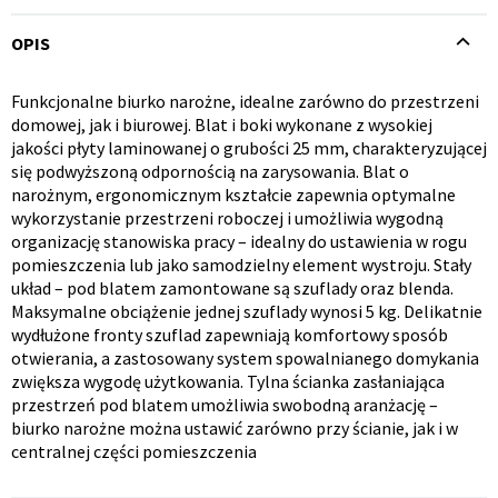
OPIS
Funkcjonalne biurko narożne, idealne zarówno do przestrzeni
Opis
domowej, jak i biurowej. Blat i boki wykonane z wysokiej
jakości płyty laminowanej o grubości 25 mm, charakteryzującej
produktu
Krzesło i fotel
Wszystkie meble
się podwyższoną odpornością na zarysowania. Blat o
narożnym, ergonomicznym kształcie zapewnia optymalne
wykorzystanie przestrzeni roboczej i umożliwia wygodną
organizację stanowiska pracy – idealny do ustawienia w rogu
pomieszczenia lub jako samodzielny element wystroju. Stały
układ – pod blatem zamontowane są szuflady oraz blenda.
Maksymalne obciążenie jednej szuflady wynosi 5 kg. Delikatnie
wydłużone fronty szuflad zapewniają komfortowy sposób
otwierania, a zastosowany system spowalnianego domykania
zwiększa wygodę użytkowania. Tylna ścianka zasłaniająca
przestrzeń pod blatem umożliwia swobodną aranżację –
biurko narożne można ustawić zarówno przy ścianie, jak i w
centralnej części pomieszczenia