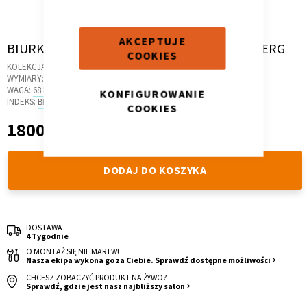
AKCEPTUJE
Skip
BIURKO NAROŻNE B45 165X95 L DĄB LINDBERG
COOKIES
to
KOLEKCJA:
LOFT
the
Kontenerek
Półka i szafka wisząca
WYMIARY:
165.4 X 48 X 78 CM
beginning
WAGA:
68 KG
KONFIGUROWANIE
of
INDEKS:
BR.47
COOKIES
the
1800,00 zł
1 800,00 zł
images
gallery
DODAJ DO KOSZYKA
DOSTAWA
4 Tygodnie
Toaletka
Skrzynia i stolik
O MONTAŻ SIĘ NIE MARTW!
Nasza ekipa wykona go za Ciebie. Sprawdź dostępne możliwości
CHCESZ ZOBACZYĆ PRODUKT NA ŻYWO?
Sprawdź, gdzie jest nasz najbliższy salon