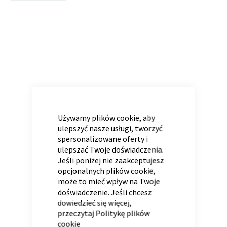
to
the
end
of
Panele ścienne
Biurko
Poduchy
Komoda
the
Wolnostojące
Stylowe
images
gallery
CLOSE
COOKIE
BAR
Używamy plików cookie, aby
ulepszyć nasze usługi, tworzyć
spersonalizowane oferty i
ulepszać Twoje doświadczenia.
Jeśli poniżej nie zaakceptujesz
Wszystkie dodatki
Regał
Szafka RTV
opcjonalnych plików cookie,
Skandynawskie
Dziecięce
może to mieć wpływ na Twoje
doświadczenie. Jeśli chcesz
dowiedzieć się więcej,
przeczytaj
Politykę plików
cookie