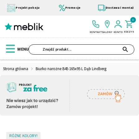
Przejdź
do
Projekt pokoju
Promocje
Dostawa i montaż
treści
0
KOSZYK
KONTAKT
SALONY
KONTO
SZU
MENU
Strona główna
Biurko narożne B45 165x95 L Dąb Lindberg
Wszystkie Kolekcje
Materace
Szafa
Łóżko
Pufy
Modułowe
Skip
RÓŻNE KOLORY!