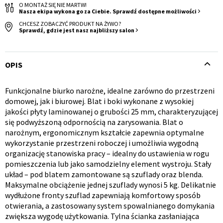
O MONTAŻ SIĘ NIE MARTW!
Nasza ekipa wykona go za Ciebie. Sprawdź dostępne możliwości
CHCESZ ZOBACZYĆ PRODUKT NA ŻYWO?
Sprawdź, gdzie jest nasz najbliższy salon
OPIS
Krzesło i fotel
Wszystkie meble
Funkcjonalne biurko narożne, idealne zarówno do przestrzeni
Opis
domowej, jak i biurowej. Blat i boki wykonane z wysokiej
jakości płyty laminowanej o grubości 25 mm, charakteryzującej
produktu
się podwyższoną odpornością na zarysowania. Blat o
narożnym, ergonomicznym kształcie zapewnia optymalne
wykorzystanie przestrzeni roboczej i umożliwia wygodną
organizację stanowiska pracy – idealny do ustawienia w rogu
pomieszczenia lub jako samodzielny element wystroju. Stały
układ – pod blatem zamontowane są szuflady oraz blenda.
Maksymalne obciążenie jednej szuflady wynosi 5 kg. Delikatnie
wydłużone fronty szuflad zapewniają komfortowy sposób
otwierania, a zastosowany system spowalnianego domykania
zwiększa wygodę użytkowania. Tylna ścianka zasłaniająca