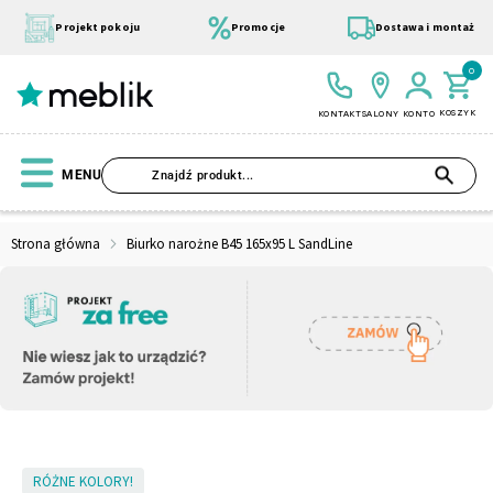
Przejdź
do
Projekt pokoju
Promocje
Dostawa i montaż
treści
0
KOSZYK
KONTAKT
SALONY
KONTO
SZU
MENU
Strona główna
Biurko narożne B45 165x95 L SandLine
Wszystkie Kolekcje
Materace
Szafa
Łóżko
Pufy
Modułowe
Skip
RÓŻNE KOLORY!