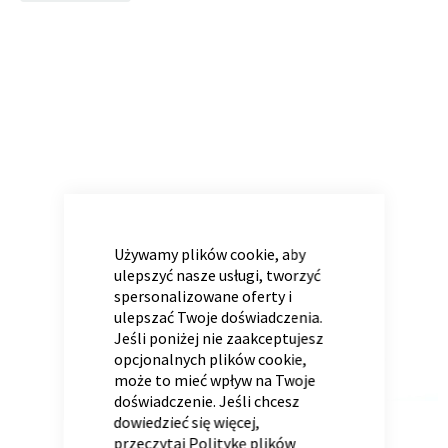
to
the
end
of
Panele ścienne
Biurko
Poduchy
Komoda
the
Wolnostojące
Stylowe
images
gallery
CLOSE
COOKIE
BAR
Używamy plików cookie, aby
ulepszyć nasze usługi, tworzyć
spersonalizowane oferty i
ulepszać Twoje doświadczenia.
Wszystkie dodatki
Regał
Szafka RTV
Jeśli poniżej nie zaakceptujesz
Skandynawskie
Dziecięce
opcjonalnych plików cookie,
może to mieć wpływ na Twoje
doświadczenie. Jeśli chcesz
dowiedzieć się więcej,
przeczytaj
Politykę plików