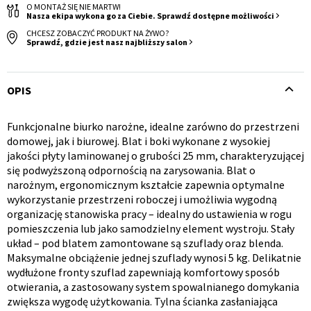
O MONTAŻ SIĘ NIE MARTW!
Nasza ekipa wykona go za Ciebie. Sprawdź dostępne możliwości
CHCESZ ZOBACZYĆ PRODUKT NA ŻYWO?
Sprawdź, gdzie jest nasz najbliższy salon
OPIS
Krzesło i fotel
Wszystkie meble
Funkcjonalne biurko narożne, idealne zarówno do przestrzeni
Opis
domowej, jak i biurowej. Blat i boki wykonane z wysokiej
jakości płyty laminowanej o grubości 25 mm, charakteryzującej
produktu
się podwyższoną odpornością na zarysowania. Blat o
narożnym, ergonomicznym kształcie zapewnia optymalne
wykorzystanie przestrzeni roboczej i umożliwia wygodną
organizację stanowiska pracy – idealny do ustawienia w rogu
pomieszczenia lub jako samodzielny element wystroju. Stały
układ – pod blatem zamontowane są szuflady oraz blenda.
Maksymalne obciążenie jednej szuflady wynosi 5 kg. Delikatnie
wydłużone fronty szuflad zapewniają komfortowy sposób
otwierania, a zastosowany system spowalnianego domykania
zwiększa wygodę użytkowania. Tylna ścianka zasłaniająca