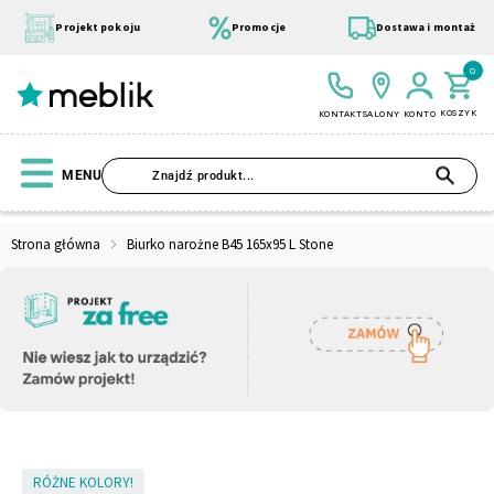
Przejdź
do
Projekt pokoju
Promocje
Dostawa i montaż
treści
0
KOSZYK
KONTAKT
SALONY
KONTO
SZU
MENU
Strona główna
Biurko narożne B45 165x95 L Stone
Wszystkie Kolekcje
Materace
Szafa
Łóżko
Pufy
Modułowe
Skip
RÓŻNE KOLORY!