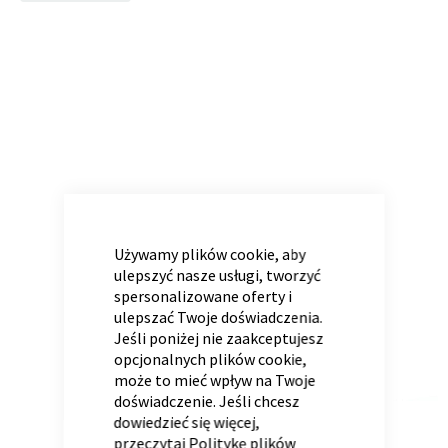
to
the
end
of
Panele ścienne
Biurko
Poduchy
Komoda
the
Wolnostojące
Stylowe
images
gallery
CLOSE
COOKIE
BAR
Używamy plików cookie, aby
ulepszyć nasze usługi, tworzyć
spersonalizowane oferty i
ulepszać Twoje doświadczenia.
Wszystkie dodatki
Regał
Szafka RTV
Jeśli poniżej nie zaakceptujesz
Skandynawskie
Dziecięce
opcjonalnych plików cookie,
może to mieć wpływ na Twoje
doświadczenie. Jeśli chcesz
dowiedzieć się więcej,
przeczytaj
Politykę plików