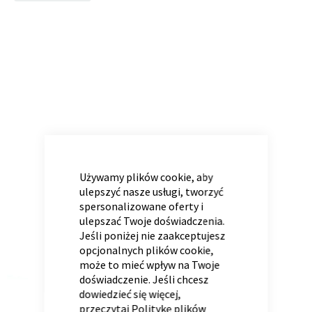
to
the
end
of
Panele ścienne
Biurko
Poduchy
Komoda
the
Wolnostojące
Stylowe
images
gallery
CLOSE
COOKIE
BAR
Używamy plików cookie, aby
ulepszyć nasze usługi, tworzyć
spersonalizowane oferty i
ulepszać Twoje doświadczenia.
Wszystkie dodatki
Regał
Szafka RTV
Jeśli poniżej nie zaakceptujesz
Skandynawskie
Dziecięce
opcjonalnych plików cookie,
może to mieć wpływ na Twoje
doświadczenie. Jeśli chcesz
dowiedzieć się więcej,
przeczytaj
Politykę plików