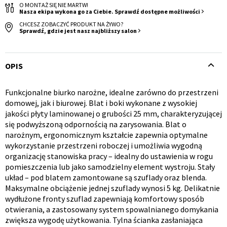
O MONTAŻ SIĘ NIE MARTW!
Nasza ekipa wykona go za Ciebie. Sprawdź dostępne możliwości
CHCESZ ZOBACZYĆ PRODUKT NA ŻYWO?
Sprawdź, gdzie jest nasz najbliższy salon
OPIS
Krzesło i fotel
Wszystkie meble
Funkcjonalne biurko narożne, idealne zarówno do przestrzeni
Opis
domowej, jak i biurowej. Blat i boki wykonane z wysokiej
jakości płyty laminowanej o grubości 25 mm, charakteryzującej
produktu
się podwyższoną odpornością na zarysowania. Blat o
narożnym, ergonomicznym kształcie zapewnia optymalne
wykorzystanie przestrzeni roboczej i umożliwia wygodną
organizację stanowiska pracy – idealny do ustawienia w rogu
pomieszczenia lub jako samodzielny element wystroju. Stały
układ – pod blatem zamontowane są szuflady oraz blenda.
Maksymalne obciążenie jednej szuflady wynosi 5 kg. Delikatnie
wydłużone fronty szuflad zapewniają komfortowy sposób
otwierania, a zastosowany system spowalnianego domykania
zwiększa wygodę użytkowania. Tylna ścianka zasłaniająca