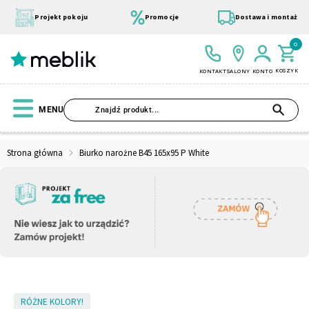
Przejdź
do
Projekt pokoju
Promocje
Dostawa i montaż
treści
0
KOSZYK
KONTAKT
SALONY
KONTO
SZU
MENU
Strona główna
Biurko narożne B45 165x95 P White
Wszystkie Kolekcje
Materace
Szafa
Łóżko
Pufy
Modułowe
Skip
RÓŻNE KOLORY!