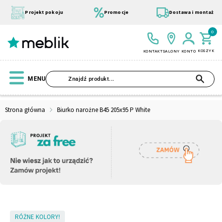
Przejdź
do
Projekt pokoju
Promocje
Dostawa i montaż
treści
0
KOSZYK
KONTAKT
SALONY
KONTO
SZU
MENU
Strona główna
Biurko narożne B45 205x95 P White
Wszystkie Kolekcje
Materace
Szafa
Łóżko
Pufy
Modułowe
Skip
RÓŻNE KOLORY!