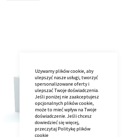
to
the
end
of
Panele ścienne
Biurko
Poduchy
Komoda
the
Wolnostojące
Stylowe
images
gallery
CLOSE
COOKIE
BAR
Używamy plików cookie, aby
ulepszyć nasze usługi, tworzyć
spersonalizowane oferty i
ulepszać Twoje doświadczenia.
Jeśli poniżej nie zaakceptujesz
Wszystkie dodatki
Regał
Szafka RTV
opcjonalnych plików cookie,
Skandynawskie
Dziecięce
może to mieć wpływ na Twoje
doświadczenie. Jeśli chcesz
dowiedzieć się więcej,
przeczytaj
Politykę plików
cookie