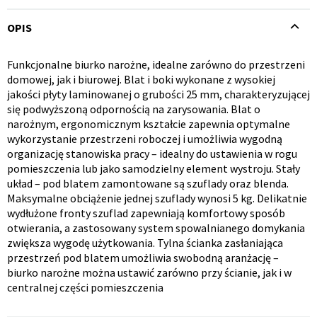
OPIS
Funkcjonalne biurko narożne, idealne zarówno do przestrzeni
Opis
domowej, jak i biurowej. Blat i boki wykonane z wysokiej
jakości płyty laminowanej o grubości 25 mm, charakteryzującej
produktu
Krzesło i fotel
Wszystkie meble
się podwyższoną odpornością na zarysowania. Blat o
narożnym, ergonomicznym kształcie zapewnia optymalne
wykorzystanie przestrzeni roboczej i umożliwia wygodną
organizację stanowiska pracy – idealny do ustawienia w rogu
pomieszczenia lub jako samodzielny element wystroju. Stały
układ – pod blatem zamontowane są szuflady oraz blenda.
Maksymalne obciążenie jednej szuflady wynosi 5 kg. Delikatnie
wydłużone fronty szuflad zapewniają komfortowy sposób
otwierania, a zastosowany system spowalnianego domykania
zwiększa wygodę użytkowania. Tylna ścianka zasłaniająca
przestrzeń pod blatem umożliwia swobodną aranżację –
biurko narożne można ustawić zarówno przy ścianie, jak i w
centralnej części pomieszczenia