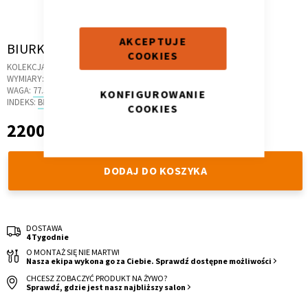
AKCEPTUJE
Skip
BIURKO NAROŻNE B45 205X95 P WHITE
COOKIES
to
KOLEKCJA:
NORTH
the
Kontenerek
Półka i szafka wisząca
WYMIARY:
204.6 X 48 X 78 CM
beginning
WAGA:
77.5 KG
KONFIGUROWANIE
of
INDEKS:
BR.44
COOKIES
the
2200,00 zł
2 200,00 zł
images
gallery
DODAJ DO KOSZYKA
DOSTAWA
4 Tygodnie
Toaletka
Skrzynia i stolik
O MONTAŻ SIĘ NIE MARTW!
Nasza ekipa wykona go za Ciebie. Sprawdź dostępne możliwości
CHCESZ ZOBACZYĆ PRODUKT NA ŻYWO?
Sprawdź, gdzie jest nasz najbliższy salon