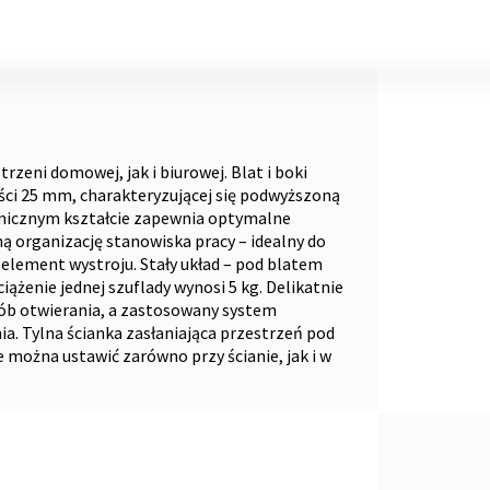
zeni domowej, jak i biurowej. Blat i boki
ści 25 mm, charakteryzującej się podwyższoną
micznym kształcie zapewnia optymalne
ą organizację stanowiska pracy – idealny do
element wystroju. Stały układ – pod blatem
żenie jednej szuflady wynosi 5 kg. Delikatnie
ób otwierania, a zastosowany system
 Tylna ścianka zasłaniająca przestrzeń pod
można ustawić zarówno przy ścianie, jak i w