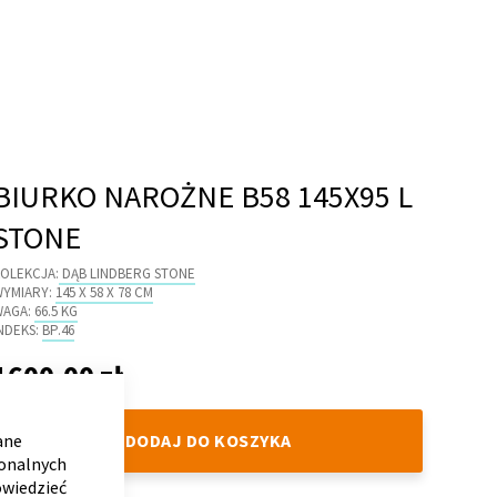
BIURKO NAROŻNE B58 145X95 L
STONE
OLEKCJA:
DĄB LINDBERG STONE
WYMIARY:
145 X 58 X 78 CM
WAGA:
66.5 KG
NDEKS:
BP.46
1600,00 zł
 600,00 zł
CLOSE
COOKIE
BAR
DODAJ DO KOSZYKA
ane
jonalnych
owiedzieć