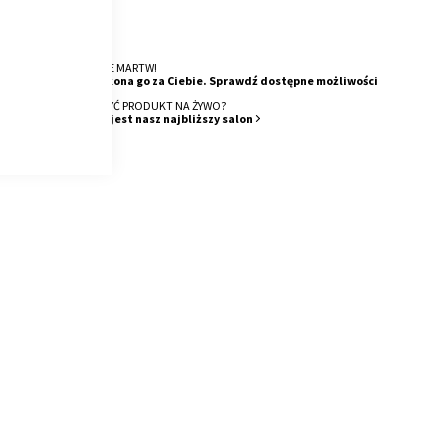
DOSTAWA
4 Tygodnie
O MONTAŻ SIĘ NIE MARTW!
Nasza ekipa wykona go za Ciebie. Sprawdź dostępne możliwości
CHCESZ ZOBACZYĆ PRODUKT NA ŻYWO?
Sprawdź, gdzie jest nasz najbliższy salon