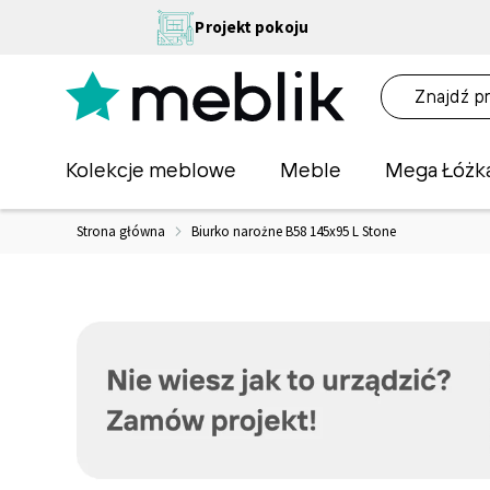
Przejdź
NA
Projekt pokoju
do
OŚĆ
treści
NA!
O
Kolekcje meblowe
Meble
Mega Łóżk
Strona główna
Biurko narożne B58 145x95 L Stone