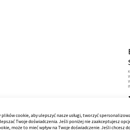
K
I
1
plików cookie, aby ulepszyć nasze usługi, tworzyć spersonalizow
ulepszać Twoje doświadczenia. Jeśli poniżej nie zaakceptujesz opc
ookie, może to mieć wpływ na Twoje doświadczenie. Jeśli chcesz d