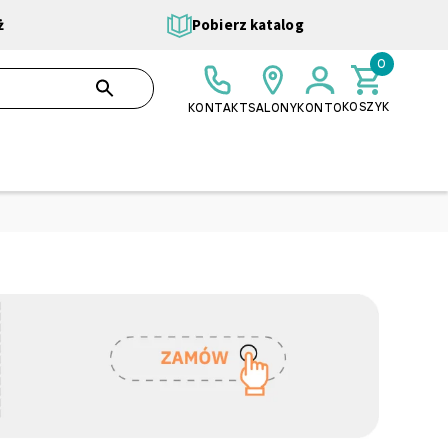
ż
Pobierz katalog
0
0,00 ZŁ
SZUKAJ
KOSZYK
KONTAKT
SALONY
KONTO