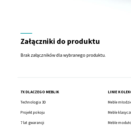
Załączniki
do
Załączniki do produktu
produktu
Brak załączników dla wybranego produktu.
7X DLACZEGO MEBLIK
LINIE KOLEK
Technologia 3D
Meble młodzi
Projekt pokoju
Meble klasycz
7 lat gwarancji
Meble moduł