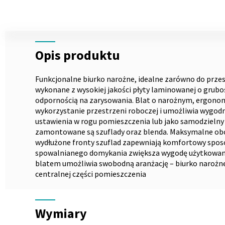
Skip
to
the
Opis
beginning
Opis produktu
of
the
images
Funkcjonalne biurko narożne, idealne zarówno do przestr
gallery
wykonane z wysokiej jakości płyty laminowanej o grubo
odpornością na zarysowania. Blat o narożnym, ergono
wykorzystanie przestrzeni roboczej i umożliwia wygodn
ustawienia w rogu pomieszczenia lub jako samodzielny 
zamontowane są szuflady oraz blenda. Maksymalne obcią
wydłużone fronty szuflad zapewniają komfortowy spos
spowalnianego domykania zwiększa wygodę użytkowania.
blatem umożliwia swobodną aranżację – biurko narożne 
centralnej części pomieszczenia
Wymiary
Wymiary