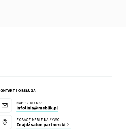
KONTAKT I OBSŁUGA
NAPISZ DO NAS
infolinia@meblik.pl
ZOBACZ MEBLE NA ŻYWO
Znajdź salon partnerski