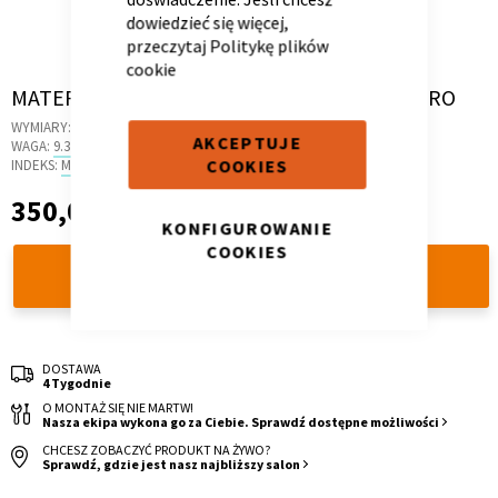
dowiedzieć się więcej,
przeczytaj
Politykę plików
cookie
Skip
MATERAC 80X190X16 DO SZUFLADY ŁÓŻKA PRO
to
Kontenerek
Półka i szafka wisząca
WYMIARY:
190 X 80 X 16 CM
the
AKCEPTUJE
WAGA:
9.3 KG
beginning
COOKIES
INDEKS:
MF.20
of
350,00 zł
350,00 zł
the
KONFIGUROWANIE
images
COOKIES
gallery
DODAJ DO KOSZYKA
DOSTAWA
4 Tygodnie
Toaletka
Skrzynia i stolik
O MONTAŻ SIĘ NIE MARTW!
Nasza ekipa wykona go za Ciebie. Sprawdź dostępne możliwości
CHCESZ ZOBACZYĆ PRODUKT NA ŻYWO?
Sprawdź, gdzie jest nasz najbliższy salon