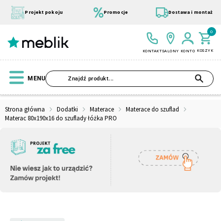
Przejdź
do
Projekt pokoju
Promocje
Dostawa i montaż
treści
0
KOSZYK
KONTAKT
SALONY
KONTO
SZU
MENU
Strona główna
Dodatki
Materace
Materace do szuflad
Materac 80x190x16 do szuflady łóżka PRO
Wszystkie Kolekcje
Materace
Szafa
Łóżko
Pufy
Modułowe