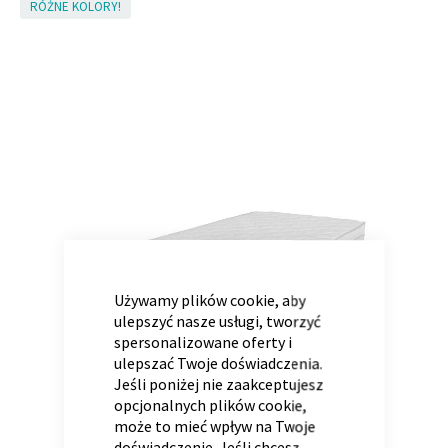
Skip
RÓŻNE KOLORY!
to
the
end
Panele ścienne
Biurko
Poduchy
Komoda
of
Wolnostojące
Stylowe
the
images
gallery
CLOSE
COOKIE
BAR
Używamy plików cookie, aby
ulepszyć nasze usługi, tworzyć
Wszystkie dodatki
Regał
Szafka RTV
spersonalizowane oferty i
Skandynawskie
Dziecięce
ulepszać Twoje doświadczenia.
Jeśli poniżej nie zaakceptujesz
opcjonalnych plików cookie,
może to mieć wpływ na Twoje
doświadczenie. Jeśli chcesz