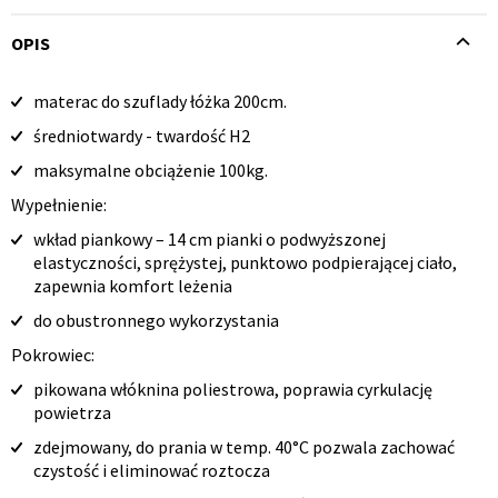
OPIS
materac do szuflady łóżka 200cm.
Opis
średniotwardy - twardość H2
produktu
Krzesło i fotel
Wszystkie meble
maksymalne obciążenie 100kg.
Wypełnienie:
wkład piankowy – 14 cm pianki o podwyższonej
elastyczności, sprężystej, punktowo podpierającej ciało,
zapewnia komfort leżenia
do obustronnego wykorzystania
Pokrowiec:
pikowana włóknina poliestrowa, poprawia cyrkulację
powietrza
zdejmowany, do prania w temp. 40°C pozwala zachować
czystość i eliminować roztocza