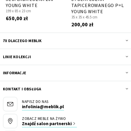
YOUNG WHITE
TAPICEROWANEGO P=L
199 x
85 x
23 cm
YOUNG WHITE
35 x
35 x
45.5 cm
650,00 zł
200,00 zł
7X DLACZEGO MEBLIK
LINIE KOLEKCJI
INFORMACJE
KONTAKT I OBSŁUGA
NAPISZ DO NAS
infolinia@meblik.pl
ZOBACZ MEBLE NA ŻYWO
Znajdź salon partnerski