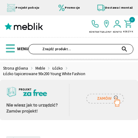
Przejdź
do
Projekt pokoju
Promocje
Dostawa i montaż
treści
0
KOSZYK
KONTAKT
SALONY
KONTO
SZU
MENU
Strona główna
Meble
Łóżko
Łóżko tapicerowane 90x200 Young White Fashion
Wszystkie Kolekcje
Materace
Szafa
Łóżko
Pufy
Modułowe