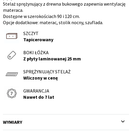
Stelaż sprężynujący z drewna bukowego zapewnia wentylację
produktu
materaca.
Dostępne w szerokościach 90 i 120 cm.
Opcje dodatkowe: materac, stolik nocny, szuflada.
SZCZYT
Tapicerowany
BOKI ŁÓŻKA
Z płyty laminowanej 25 mm
SPRĘŻYNUJĄCY STELAŻ
Wliczony w cenę
GWARANCJA
Nawet do 7 lat
WYMIARY