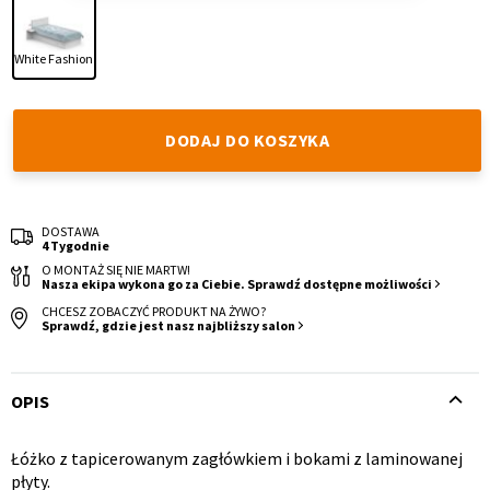
White Fashion
DODAJ DO KOSZYKA
Krzesło i fotel
Wszystkie meble
DOSTAWA
4 Tygodnie
O MONTAŻ SIĘ NIE MARTW!
Nasza ekipa wykona go za Ciebie. Sprawdź dostępne możliwości
CHCESZ ZOBACZYĆ PRODUKT NA ŻYWO?
Sprawdź, gdzie jest nasz najbliższy salon
OPIS
Łóżko z tapicerowanym zagłówkiem i bokami z laminowanej
Opis
płyty.