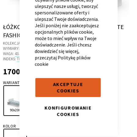
ulepszyć nasze usługi, tworzyć
spersonalizowane oferty i
ulepszać Twoje doświadczenia.
Skip
Jeśli poniżej nie zaakceptujesz
ŁÓŻKO TAPICEROWANE 90X200 YOUNG WHITE
to
opcjonalnych plików cookie,
FASHION
Kontenerek
Półka i szafka wisząca
the
może to mieć wpływ na Twoje
KOLEKCJA:
FASHION MINT
beginning
doświadczenie. Jeśli chcesz
WYMIARY:
211 X 101 X 86 CM
of
dowiedzieć się więcej,
WAGA:
43.5 KG
the
przeczytaj
Politykę plików
INDEKS:
TK.21
images
cookie
1700,00 zł
gallery
1 700,00 zł
WARIANT
AKCEPTUJE
COOKIES
KONFIGUROWANIE
Toaletka
Skrzynia i stolik
90x200
120x200
COOKIES
KOLOR