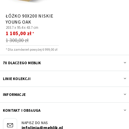
ŁÓŻKO 90X200 NISKIE
YOUNG OAK
203.7 x
95.4 x
43.7 cm
Cena
1 105,00 zł
*
promocyjna
1 300,00 zł
* Dla zamówień powyżej 6 999,00 zł
7X DLACZEGO MEBLIK
LINIE KOLEKCJI
INFORMACJE
KONTAKT I OBSŁUGA
NAPISZ DO NAS
infolinia@meblik.pl