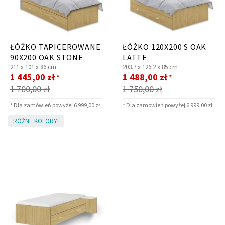
ŁÓŻKO TAPICEROWANE
ŁÓŻKO 120X200 S OAK
90X200 OAK STONE
LATTE
211 x
101 x
86 cm
203.7 x
126.2 x
85 cm
Cena
Cena
1 445,00 zł
1 488,00 zł
*
*
promocyjna
promocyjna
1 700,00 zł
1 750,00 zł
* Dla zamówień powyżej 6 999,00 zł
* Dla zamówień powyżej 6 999,00 zł
RÓŻNE KOLORY!