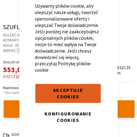
BAR
Używamy plików cookie, aby
ulepszyć nasze usługi, tworzyć
spersonalizowane oferty i
ulepszać Twoje doświadczenia.
Skip
SZUFLADA ŁÓŻKA 200 YOUNG OAK
Jeśli poniżej nie zaakceptujesz
to
Kontenerek
Półka i szafka wisząca
KOLEKCJA:
FRAME
opcjonalnych plików cookie,
the
WYMIARY:
199 X 85 X 23 CM
może to mieć wpływ na Twoje
beginning
WAGA:
29.5 KG
doświadczenie. Jeśli chcesz
of
INDEKS:
UF.21
dowiedzieć się więcej,
the
Regularna
650,00 zł
przeczytaj
Politykę plików
images
Cena
Cena
553,00 zł
PROMOCJA TRWA JESZCZE
cookie
gallery
*
10 dni, 0 godz. i 5 min.
promocyjna
OSZCZĘDZASZ
97,00 ZŁ
Najniższa cena z 30 dni przed obniżką: 553,00 zł
AKCEPTUJE
* Dla zamówień powyżej 6 999,00 zł
COOKIES
DODAJ DO KOSZYKA
Toaletka
Skrzynia i stolik
KONFIGUROWANIE
COOKIES
DOSTAWA