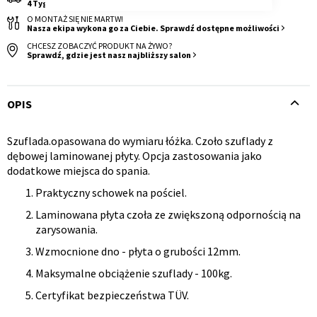
4 Tygodnie
O MONTAŻ SIĘ NIE MARTW!
Nasza ekipa wykona go za Ciebie. Sprawdź dostępne możliwości
CHCESZ ZOBACZYĆ PRODUKT NA ŻYWO?
Sprawdź, gdzie jest nasz najbliższy salon
OPIS
Krzesło i fotel
Wszystkie meble
Szuflada.opasowana do wymiaru łóżka. Czoło szuflady z
Opis
dębowej laminowanej płyty. Opcja zastosowania jako
dodatkowe miejsca do spania.
produktu
Praktyczny schowek na pościel.
Laminowana płyta czoła ze zwiększoną odpornością na
zarysowania.
Wzmocnione dno - płyta o grubości 12mm.
Maksymalne obciążenie szuflady - 100kg.
Certyfikat bezpieczeństwa TÜV.