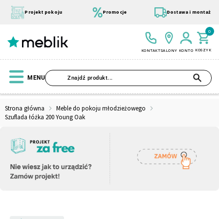
Przejdź
do
Projekt pokoju
Promocje
Dostawa i montaż
treści
0
KOSZYK
KONTAKT
SALONY
KONTO
SZU
MENU
Strona główna
Meble do pokoju młodzieżowego
Szuflada łóżka 200 Young Oak
Wszystkie Kolekcje
Materace
Szafa
Łóżko
Pufy
Modułowe