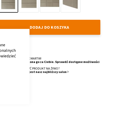
90
120
200
chill
DODAJ DO KOSZYKA
CLOSE
COOKIE
BAR
ane
DOSTAWA
jonalnych
do 8 tygodni.
owiedzieć
O MONTAŻ SIĘ NIE MARTW!
Nasza ekipa wykona go za Ciebie. Sprawdź dostępne możliwości
CHCESZ ZOBACZYĆ PRODUKT NA ŻYWO?
Sprawdź, gdzie jest nasz najbliższy salon