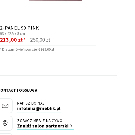
2-PANEL 90 PINK
93 x
42.5 x
8 cm
Cena
213,00 zł
250,00 zł
*
promocyjna
* Dla zamówień powyżej 6 999,00 zł
KONTAKT I OBSŁUGA
NAPISZ DO NAS
infolinia@meblik.pl
ZOBACZ MEBLE NA ŻYWO
Znajdź salon partnerski