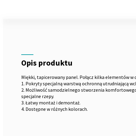
Skip
to
the
Opis
beginning
of
the
images
gallery
Opis produktu
Miękki, tapicerowany panel. Połącz kilka elementów w 
1. Pokryty specjalną warstwą ochronną utrudniającą wch
2. Możliwość samodzielnego stworzenia komfortowego 
specjalne rzepy.
3. Łatwy montaż i demontaż.
4. Dostępne w różnych kolorach.