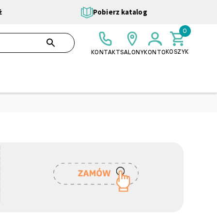
ż
Pobierz katalog
0
0,00 ZŁ
SZUKAJ
KOSZYK
KONTAKT
SALONY
KONTO