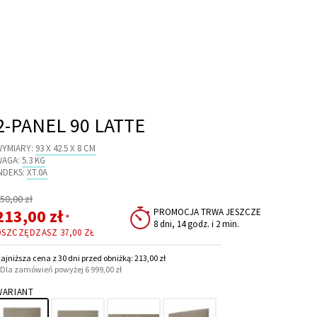
2-PANEL 90 LATTE
WYMIARY:
93 X 42.5 X 8 CM
WAGA:
5.3 KG
NDEKS:
XT.0A
egularna
50,00 zł
ena
Cena
213,00 zł
PROMOCJA TRWA JESZCZE
*
8 dni, 14 godz. i 2 min.
promocyjna
OSZCZĘDZASZ
37,00 ZŁ
ajniższa cena z 30 dni przed obniżką: 213,00 zł
 Dla zamówień powyżej 6 999,00 zł
WARIANT