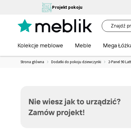
Przejdź
NA
Projekt pokoju
do
OŚĆ
treści
NA!
O
Kolekcje meblowe
Meble
Mega Łóżk
Strona główna
Dodatki do pokoju dziewczynki
2-Panel 90 Lat