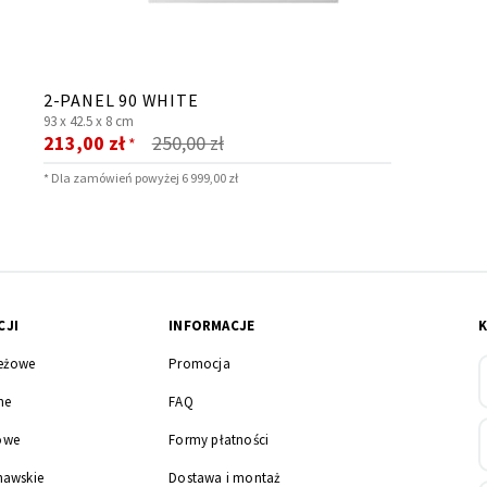
2-PANEL 90 WHITE
93 x
42.5 x
8 cm
Cena
213,00 zł
250,00 zł
*
promocyjna
* Dla zamówień powyżej 6 999,00 zł
CJI
INFORMACJE
eżowe
Promocja
ne
FAQ
owe
Formy płatności
nawskie
Dostawa i montaż