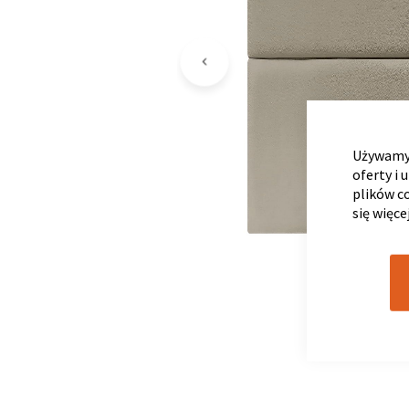
Używamy 
oferty i 
plików c
się więce