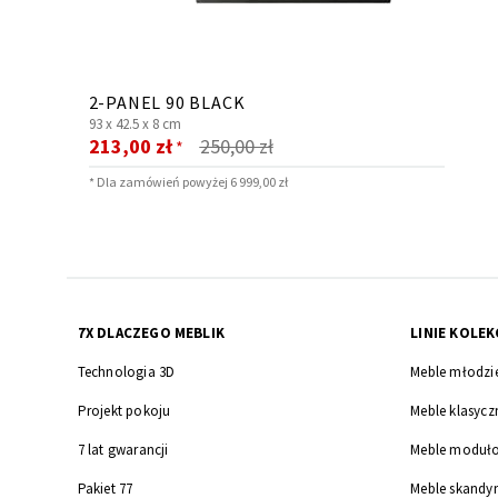
2-PANEL 90 BLACK
93 x
42.5 x
8 cm
Cena
213,00 zł
250,00 zł
*
promocyjna
* Dla zamówień powyżej 6 999,00 zł
7X DLACZEGO MEBLIK
LINIE KOLEK
Technologia 3D
Meble młodzi
Projekt pokoju
Meble klasycz
7 lat gwarancji
Meble moduł
Pakiet 77
Meble skandy