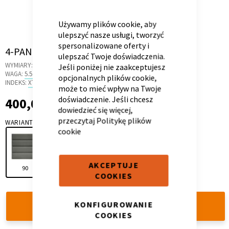
CLOSE
COOKIE
BAR
Używamy plików cookie, aby
ulepszyć nasze usługi, tworzyć
spersonalizowane oferty i
Skip
4-PANEL 90 ANTHRACITE
ulepszać Twoje doświadczenia.
Kontenerek
Półka i szafka wisząca
to
WYMIARY:
97 X 22 X 16 CM
Jeśli poniżej nie zaakceptujesz
the
WAGA:
5.5 KG
opcjonalnych plików cookie,
beginning
INDEKS:
XT.0D
może to mieć wpływ na Twoje
of
doświadczenie. Jeśli chcesz
400,00 zł
400,00 zł
the
dowiedzieć się więcej,
images
przeczytaj
Politykę plików
WARIANT
gallery
cookie
AKCEPTUJE
90
120
COOKIES
Toaletka
Skrzynia i stolik
KONFIGUROWANIE
DODAJ DO KOSZYKA
COOKIES