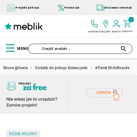
Przejdź
do
Projekt pokoju
Promocje
Dostawa i montaż
treści
0
KOSZYK
KONTAKT
SALONY
KONTO
SZU
MENU
Strona główna
Dodatki do pokoju dziewczynki
4-Panel 90 Anthracite
Wszystkie Kolekcje
Materace
Szafa
Łóżko
Pufy
Modułowe
Skip
RÓŻNE KOLORY!