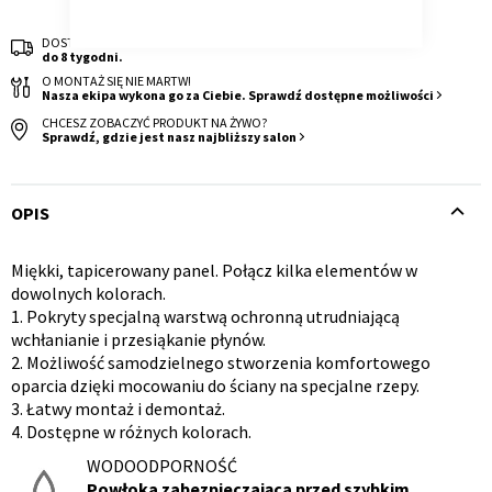
DOSTAWA
do 8 tygodni.
O MONTAŻ SIĘ NIE MARTW!
Nasza ekipa wykona go za Ciebie. Sprawdź dostępne możliwości
CHCESZ ZOBACZYĆ PRODUKT NA ŻYWO?
Sprawdź, gdzie jest nasz najbliższy salon
Krzesło i fotel
Wszystkie meble
OPIS
Miękki, tapicerowany panel. Połącz kilka elementów w
Opis
dowolnych kolorach.
1. Pokryty specjalną warstwą ochronną utrudniającą
produktu
wchłanianie i przesiąkanie płynów.
2. Możliwość samodzielnego stworzenia komfortowego
oparcia dzięki mocowaniu do ściany na specjalne rzepy.
3. Łatwy montaż i demontaż.
4. Dostępne w różnych kolorach.
WODOODPORNOŚĆ
Powłoka zabezpieczająca przed szybkim