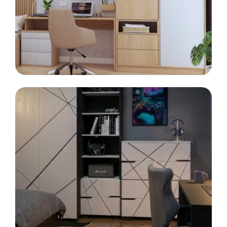
Kontenerek
Półka i szafka wisząca
LINIA
MODE
Meble modułowe
Toaletka
Skrzynia i stolik