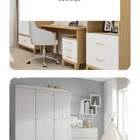
Meble klasyczne
LINIA
SCANDI
Styl skandynawski