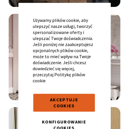
CLOSE
COOKIE
BAR
LINIA
Używamy plików cookie, aby
ulepszyć nasze usługi, tworzyć
spersonalizowane oferty i
YOUNG
ulepszać Twoje doświadczenia.
Krzesło i fotel
Wszystkie meble
Meble designerskie
Jeśli poniżej nie zaakceptujesz
opcjonalnych plików cookie,
może to mieć wpływ na Twoje
doświadczenie. Jeśli chcesz
dowiedzieć się więcej,
przeczytaj
Politykę plików
cookie
AKCEPTUJE
COOKIES
LINIA
KONFIGUROWANIE
RESTYLE
COOKIES