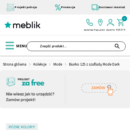
Przejdź
do
Projekt pokoju
Promocje
Dostawa i montaż
treści
0
KOSZYK
KONTAKT
SALONY
KONTO
SZU
MENU
Strona główna
Kolekcje
Mode
Biurko 125 z szufladą Mode Dark
Wszystkie Kolekcje
Materace
Szafa
Łóżko
Pufy
Modułowe
Skip
RÓŻNE KOLORY!