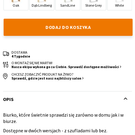
Oak
Dąb Lindberg
SandLine
Stone Grey
White
DODAJ DO KOSZYKA
Krzesło i fotel
Wszystkie meble
DOSTAWA
4 Tygodnie
O MONTAŻ SIĘ NIE MARTW!
Nasza ekipa wykona go za Ciebie. Sprawdź dostępne możliwości
CHCESZ ZOBACZYĆ PRODUKT NA ŻYWO?
Sprawdź, gdzie jest nasz najbliższy salon
OPIS
Biurko, które świetnie sprawdzi się zarówno w domu jak i w
Opis
biurze.
produktu
Dostępne w dwóch wersjach - z szufladami lub bez.