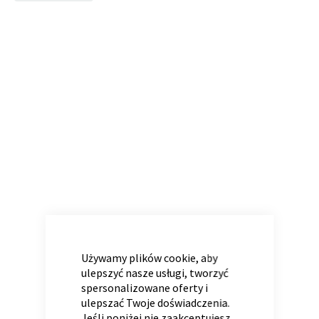
to
the
end
of
Panele ścienne
Biurko
Poduchy
Komoda
the
Wolnostojące
Stylowe
images
gallery
Wszystkie dodatki
Regał
Szafka RTV
CLOSE
COOKIE
Skandynawskie
Dziecięce
BAR
Używamy plików cookie, aby
ulepszyć nasze usługi, tworzyć
spersonalizowane oferty i
ulepszać Twoje doświadczenia.
Jeśli poniżej nie zaakceptujesz