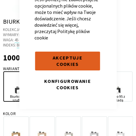
opcjonalnych plików cookie,
może to mieć wpływ na Twoje
doświadczenie. Jeśli chcesz
Skip
BIURKO 125 Z SZUFLADĄ MODE DARK
dowiedzieć się więcej,
to
KOLEKCJA:
MODE
przeczytaj
Politykę plików
the
Kontenerek
Półka i szafka wisząca
WYMIARY:
125.4 X 58 X 78 CM
cookie
beginning
WAGA:
45 KG
of
INDEKS:
BF.46
the
1000,00 zł
1 000,00 zł
AKCEPTUJE
images
COOKIES
gallery
WARIANT
KONFIGUROWANIE
COOKIES
Biurko 125 z
Biurko 145 z
Biurko 165 z
Biurko 95 z
szufladą
szufladą
szufladą
szufladą
Toaletka
Skrzynia i stolik
KOLOR