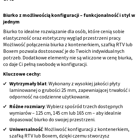
Biurko z możliwością konfiguracji – funkcjonalność i styl w
Opis
jednym
produktu
Biurko to idealne rozwiązanie dla osób, które cenią sobie
elastyczność oraz estetyczny wygląd przestrzeni pracy.
Możliwość połączenia biurka z kontenerkiem, szafką RTV lub
Boxem pozwala dostosować je do Twoich indywidualnych
potrzeb. Dodatkowe elementy nie są wliczone w cenę biurka,
co daje Ci pełną swobodę w konfiguracji.
Kluczowe cechy:
Wytrzymały blat
: Wykonany z wysokiej jakości płyty
laminowanej o grubości 25 mm, zapewniającej trwałość i
odporność na codzienne użytkowanie.
Różne rozmiary
: Wybierz spośród trzech dostępnych
wymiarów – 125 cm, 145 cm lub 165 cm – aby idealnie
dopasować biurko do swojej przestrzeni.
Uniwersalność
: Możliwość konfiguracji z kontenerkiem,
szafką RTV lub Boxem, dzięki czemu stworzysz