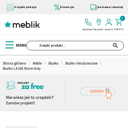
Przejdź
do
Projekt pokoju
Promocje
Dostawa i montaż
treści
0
KOSZYK
KONTAKT
SALONY
KONTO
SZU
MENU
Strona główna
Meble
Biurko
Biurko młodzieżowe
Biurko L4 165 Stone Grey
Wszystkie Kolekcje
Materace
Szafa
Łóżko
Pufy
Modułowe