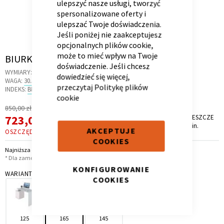
ulepszyć nasze usługi, tworzyć
spersonalizowane oferty i
ulepszać Twoje doświadczenia.
Jeśli poniżej nie zaakceptujesz
opcjonalnych plików cookie,
może to mieć wpływ na Twoje
Skip
BIURKO L4 165 STONE GREY
Kontenerek
Półka i szafka wisząca
doświadczenie. Jeśli chcesz
to
WYMIARY:
165.4 X 58 X 78 CM
dowiedzieć się więcej,
the
WAGA:
30.5 KG
przeczytaj
Politykę plików
beginning
INDEKS:
BM.43
cookie
of
Regularna
850,00 zł
the
Cena
Cena
723,00 zł
PROMOCJA TRWA JESZCZE
images
*
7 dni, 2 godz. i 17 min.
promocyjna
gallery
AKCEPTUJE
OSZCZĘDZASZ
127,00 ZŁ
COOKIES
Najniższa cena z 30 dni przed obniżką: 723,00 zł
* Dla zamówień powyżej 6 999,00 zł
KONFIGUROWANIE
WARIANT
Toaletka
Skrzynia i stolik
COOKIES
125
165
145