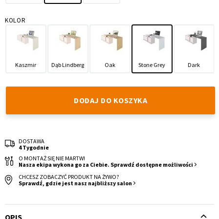
KOLOR
Kaszmir
Dąb Lindberg
Oak
Stone Grey
Dark
Krzesło i fotel
Wszystkie meble
DODAJ DO KOSZYKA
DOSTAWA
4 Tygodnie
O MONTAŻ SIĘ NIE MARTW!
Nasza ekipa wykona go za Ciebie. Sprawdź dostępne możliwości
CHCESZ ZOBACZYĆ PRODUKT NA ŻYWO?
Sprawdź, gdzie jest nasz najbliższy salon
OPIS