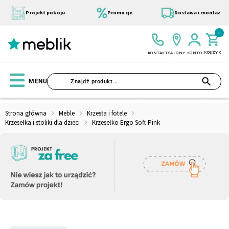
Przejdź
do
Projekt pokoju
Promocje
Dostawa i montaż
treści
0
KOSZYK
KONTAKT
SALONY
KONTO
SZU
MENU
Strona główna
Meble
Krzesła i fotele
Krzesełka i stoliki dla dzieci
Krzesełko Ergo Soft Pink
Wszystkie Kolekcje
Materace
Szafa
Łóżko
Pufy
Modułowe