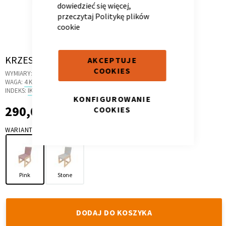
dowiedzieć się więcej,
przeczytaj
Politykę plików
cookie
Skip
Kontenerek
Półka i szafka wisząca
KRZESEŁKO ERGO SOFT PINK
AKCEPTUJE
to
COOKIES
WYMIARY:
44.5 X 35.5 X 30 CM
the
WAGA:
4 KG
beginning
INDEKS:
IK.12
KONFIGUROWANIE
of
290,00 zł
290,00 zł
COOKIES
the
images
WARIANT
gallery
Pink
Stone
Toaletka
Skrzynia i stolik
DODAJ DO KOSZYKA