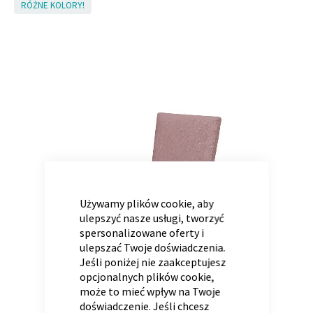
Skip
RÓŻNE KOLORY!
to
the
end
Panele ścienne
Biurko
Poduchy
Komoda
of
Wolnostojące
Stylowe
the
images
gallery
CLOSE
COOKIE
BAR
Używamy plików cookie, aby
ulepszyć nasze usługi, tworzyć
Wszystkie dodatki
Regał
Szafka RTV
spersonalizowane oferty i
Skandynawskie
Dziecięce
ulepszać Twoje doświadczenia.
Jeśli poniżej nie zaakceptujesz
opcjonalnych plików cookie,
może to mieć wpływ na Twoje
doświadczenie. Jeśli chcesz