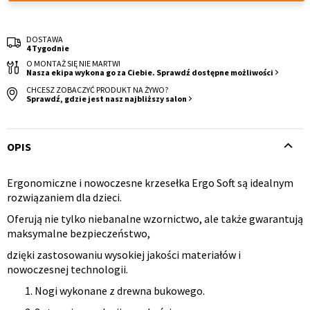
DOSTAWA
4 Tygodnie
O MONTAŻ SIĘ NIE MARTW!
Nasza ekipa wykona go za Ciebie. Sprawdź dostępne możliwości
CHCESZ ZOBACZYĆ PRODUKT NA ŻYWO?
Sprawdź, gdzie jest nasz najbliższy salon
Krzesło i fotel
Wszystkie meble
OPIS
Ergonomiczne i nowoczesne krzesełka Ergo Soft są idealnym
Opis
rozwiązaniem dla dzieci.
produktu
Oferują nie tylko niebanalne wzornictwo, ale także gwarantują
maksymalne bezpieczeństwo,
dzięki zastosowaniu wysokiej jakości materiałów i
nowoczesnej technologii.
Nogi wykonane z drewna bukowego.