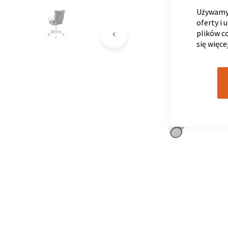
Używamy 
oferty i 
plików c
się więce