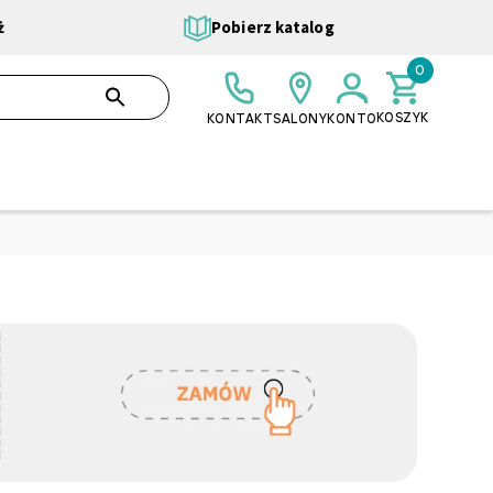
ż
Pobierz katalog
0
0,00 ZŁ
SZUKAJ
KOSZYK
KONTAKT
SALONY
KONTO