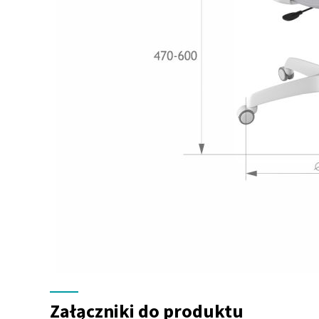
Załączniki
do
Załączniki do produktu