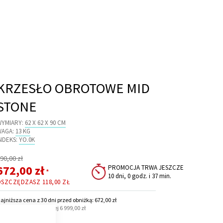
KRZESŁO OBROTOWE MID
STONE
WYMIARY:
62 X 62 X 90 CM
WAGA:
13 KG
NDEKS:
YO.0K
egularna
90,00 zł
ena
Cena
672,00 zł
PROMOCJA TRWA JESZCZE
*
10 dni, 0 godz. i 37 min.
promocyjna
OSZCZĘDZASZ
118,00 ZŁ
ajniższa cena z 30 dni przed obniżką: 672,00 zł
 Dla zamówień powyżej 6 999,00 zł
CLOSE