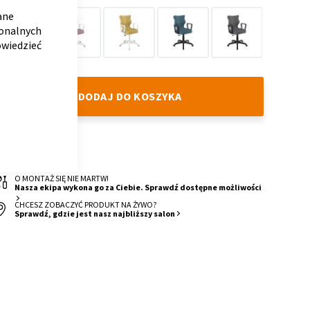
WARIANT
COOKIE
BAR
ane
jonalnych
owiedzieć
stone
pink
yellow
atlantic
Anthracite
DODAJ DO KOSZYKA
DOSTAWA
4 Tygodnie
O MONTAŻ SIĘ NIE MARTW!
Nasza ekipa wykona go za Ciebie. Sprawdź dostępne możliwości
CHCESZ ZOBACZYĆ PRODUKT NA ŻYWO?
Sprawdź, gdzie jest nasz najbliższy salon