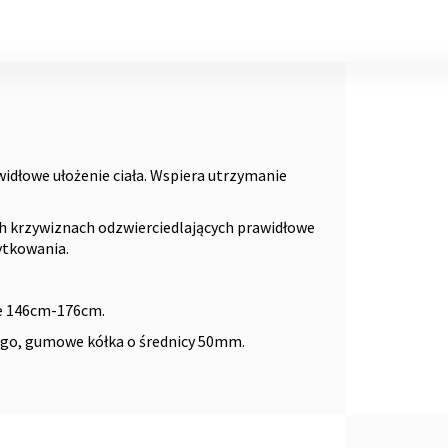
idłowe ułożenie ciała. Wspiera utrzymanie
h krzywiznach odzwierciedlających prawidłowe
ytkowania.
e 146cm-176cm.
go, gumowe kółka o średnicy 50mm.