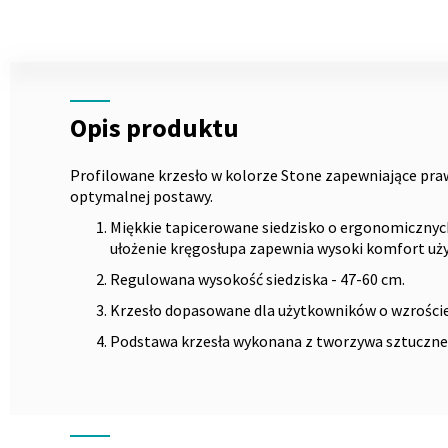
Skip
to
the
Opis
beginning
of
Opis produktu
the
images
gallery
Profilowane krzesło w kolorze Stone zapewniające praw
optymalnej postawy.
Miękkie tapicerowane siedzisko o ergonomicznyc
ułożenie kręgosłupa zapewnia wysoki komfort uż
Regulowana wysokość siedziska - 47-60 cm.
Krzesło dopasowane dla użytkowników o wzrości
Podstawa krzesła wykonana z tworzywa sztuczne
Wymiary