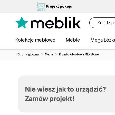
Przejdź
NA
Projekt pokoju
do
OŚĆ
treści
NA!
O
Kolekcje meblowe
Meble
Mega Łóżk
Strona główna
Meble
Krzesło obrotowe MID Stone