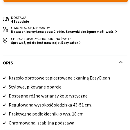
DOSTAWA
4 Tygodnie
O MONTAŻ SIĘ NIE MARTW!
Nasza ekipa wykona go za Ciebie. Sprawdź dostępne możliwości
CHCESZ ZOBACZYĆ PRODUKT NA ŻYWO?
Sprawdź, gdzie jest nasz najbliższy salon
Krzesło i fotel
Wszystkie meble
OPIS
Krzesło obrotowe tapicerowane tkaniną EasyClean
Opis
Stylowe, pikowane oparcie
produktu
Dostępne różne warianty kolorystyczne
Regulowana wysokość siedziska 43-51 cm.
Praktyczne podłokietniki o wys. 18 cm.
Chromowana, stabilna podstawa