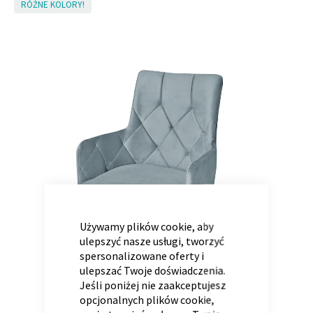
Skip
RÓŻNE KOLORY!
to
the
end
Panele ścienne
Biurko
Poduchy
Komoda
of
Wolnostojące
Stylowe
the
images
gallery
CLOSE
COOKIE
BAR
Wszystkie dodatki
Regał
Szafka RTV
Używamy plików cookie, aby
ulepszyć nasze usługi, tworzyć
Skandynawskie
Dziecięce
spersonalizowane oferty i
ulepszać Twoje doświadczenia.
Jeśli poniżej nie zaakceptujesz
opcjonalnych plików cookie,