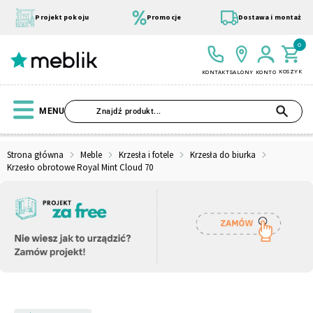
Przejdź
do
Projekt pokoju
Promocje
Dostawa i montaż
treści
0
KOSZYK
KONTAKT
SALONY
KONTO
SZU
MENU
Strona główna
Meble
Krzesła i fotele
Krzesła do biurka
Krzesło obrotowe Royal Mint Cloud 70
Wszystkie Kolekcje
Materace
Szafa
Łóżko
Pufy
Modułowe