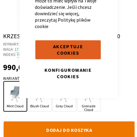
może to mieć wpływ na Twoje
doświadczenie. Jeśli chcesz
dowiedzieć się więcej,
przeczytaj
Politykę plików
cookie
Skip
KRZESŁO OBROTOWE ROYAL MINT CLOUD 70
Kontenerek
Półka i szafka wisząca
to
WYMIARY:
58 X 58 X 84 CM
AKCEPTUJE
the
WAGA:
17 KG
COOKIES
beginning
INDEKS:
YO.07
of
990,00 zł
990,00 zł
the
KONFIGUROWANIE
images
COOKIES
WARIANT
gallery
Mint Cloud
Blush Cloud
Grey Cloud
Grenade
Toaletka
Skrzynia i stolik
Cloud
DODAJ DO KOSZYKA