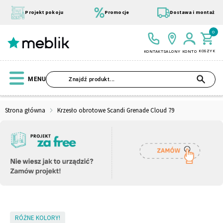
Przejdź
do
Projekt pokoju
Promocje
Dostawa i montaż
treści
0
KOSZYK
KONTAKT
SALONY
KONTO
SZU
MENU
Strona główna
Krzesło obrotowe Scandi Grenade Cloud 79
Wszystkie Kolekcje
Materace
Szafa
Łóżko
Pufy
Modułowe
Skip
RÓŻNE KOLORY!