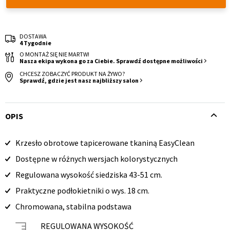
DOSTAWA
4 Tygodnie
O MONTAŻ SIĘ NIE MARTW!
Nasza ekipa wykona go za Ciebie. Sprawdź dostępne możliwości
CHCESZ ZOBACZYĆ PRODUKT NA ŻYWO?
Krzesło i fotel
Wszystkie meble
Sprawdź, gdzie jest nasz najbliższy salon
OPIS
Krzesło obrotowe tapicerowane tkaniną EasyClean
Opis
Dostępne w różnych wersjach kolorystycznych
produktu
Regulowana wysokość siedziska 43-51 cm.
Praktyczne podłokietniki o wys. 18 cm.
Chromowana, stabilna podstawa
REGULOWANA WYSOKOŚĆ