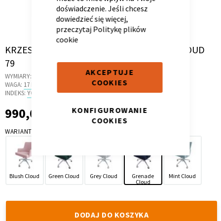
doświadczenie. Jeśli chcesz
dowiedzieć się więcej,
przeczytaj
Politykę plików
cookie
Skip
KRZESŁO OBROTOWE SCANDI GRENADE CLOUD
Kontenerek
Półka i szafka wisząca
to
79
the
AKCEPTUJE
WYMIARY:
58 X 58 X 84 CM
beginning
COOKIES
WAGA:
17 KG
of
INDEKS:
YO.0J
the
images
990,00 zł
KONFIGUROWANIE
990,00 zł
gallery
COOKIES
WARIANT
Toaletka
Skrzynia i stolik
Blush Cloud
Green Cloud
Grey Cloud
Grenade
Mint Cloud
Cloud
DODAJ DO KOSZYKA