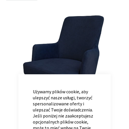
to
the
end
of
Panele ścienne
Biurko
Poduchy
Komoda
the
Wolnostojące
Stylowe
images
gallery
CLOSE
COOKIE
BAR
Używamy plików cookie, aby
Wszystkie dodatki
Regał
Szafka RTV
ulepszyć nasze usługi, tworzyć
Skandynawskie
Dziecięce
spersonalizowane oferty i
ulepszać Twoje doświadczenia.
Jeśli poniżej nie zaakceptujesz
opcjonalnych plików cookie,
może to mieć wpływ na Twoje