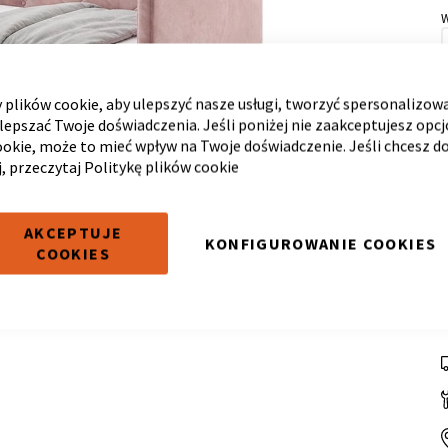
plików cookie, aby ulepszyć nasze usługi, tworzyć spersonalizow
ulepszać Twoje doświadczenia. Jeśli poniżej nie zaakceptujesz opc
ookie, może to mieć wpływ na Twoje doświadczenie. Jeśli chcesz d
j, przeczytaj
Politykę plików cookie
AKCEPTUJE
KONFIGUROWANIE COOKIES
COOKIES