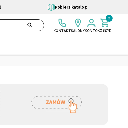
ż
Pobierz katalog
0
0,00 ZŁ
SZUKAJ
KOSZYK
KONTAKT
SALONY
KONTO