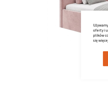
Używamy 
oferty i 
plików c
się więce