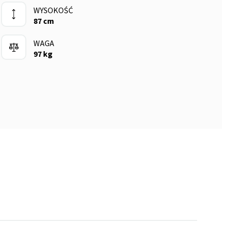
WYSOKOŚĆ
87 cm
WAGA
97 kg