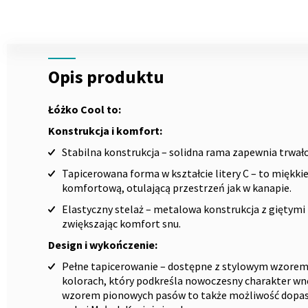
Skip
to
the
Opis
beginning
Opis produktu
of
the
images
Łóżko Cool to:
gallery
Konstrukcja i komfort:
Stabilna konstrukcja – solidna rama zapewnia trwało
Tapicerowana forma w kształcie litery C – to miękki
komfortową, otulającą przestrzeń jak w kanapie.
Elastyczny stelaż – metalowa konstrukcja z giętymi
zwiększając komfort snu.
Design i wykończenie:
Pełne tapicerowanie – dostępne z stylowym wzorem 
kolorach, który podkreśla nowoczesny charakter wn
wzorem pionowych pasów to także możliwość dopaso