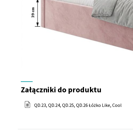
Załączniki
do
Załączniki do produktu
produktu
QD.23, QD.24, QD.25, QD.26 Łóżko Like, Cool