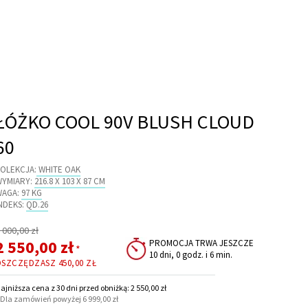
ŁÓŻKO COOL 90V BLUSH CLOUD
60
OLEKCJA:
WHITE OAK
WYMIARY:
216.8 X 103 X 87 CM
WAGA:
97 KG
NDEKS:
QD.26
egularna
 000,00 zł
ena
Cena
2 550,00 zł
PROMOCJA TRWA JESZCZE
*
10 dni, 0 godz. i 6 min.
promocyjna
OSZCZĘDZASZ
450,00 ZŁ
ajniższa cena z 30 dni przed obniżką: 2 550,00 zł
 Dla zamówień powyżej 6 999,00 zł