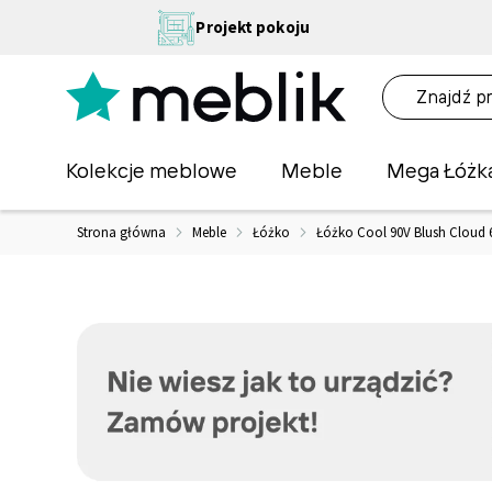
Przejdź
NA
Projekt pokoju
do
OŚĆ
treści
NA!
O
Kolekcje meblowe
Meble
Mega Łóżk
Strona główna
Meble
Łóżko
Łóżko Cool 90V Blush Cloud 