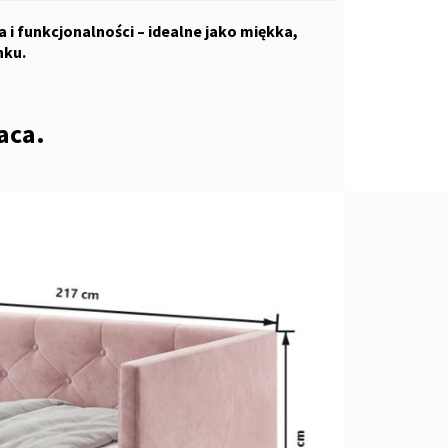
i funkcjonalności – idealne jako miękka,
nku.
aca.