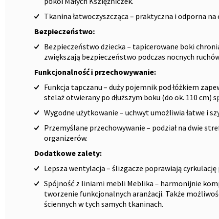
pokoi Małych Ksziężniczek.
Tkanina łatwoczyszcząca – praktyczna i odporna na
Bezpieczeństwo:
Bezpieczeństwo dziecka – tapicerowane boki chroni
zwiększają bezpieczeństwo podczas nocnych ruchów
Funkcjonalność i przechowywanie:
Funkcja tapczanu – duży pojemnik pod łóżkiem zap
stelaż otwierany po dłuższym boku (do ok. 110 cm) sp
Wygodne użytkowanie – uchwyt umożliwia łatwe i szy
Przemyślane przechowywanie – podział na dwie str
organizerów.
Dodatkowe zalety:
Lepsza wentylacja – ślizgacze poprawiają cyrkulację 
Spójność z liniami mebli Meblika – harmonijnie komp
tworzenie funkcjonalnych aranżacji. Także możliwoś
ściennych w tych samych tkaninach.