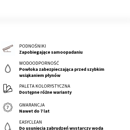
PODNOŚNIKI
Zapobiegające samoopadaniu
WODOODPORNOŚĆ
Powłoka zabezpieczająca przed szybkim
wsiąkaniem płynów
PALETA KOLORYSTYCZNA
Dostępne różne warianty
GWARANCJA
NÓŻKI
Nawet do 7 lat
Z
litego
EASYCLEAN
drewna
Do usunięcia zabrudzeń wystarczy woda