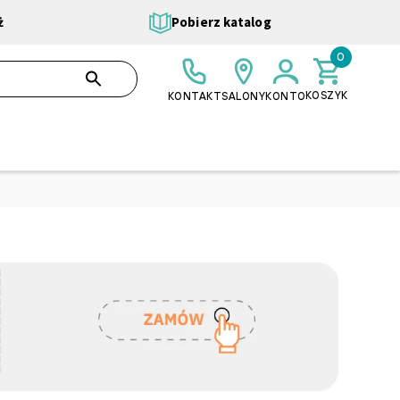
ż
Pobierz katalog
0
0,00 ZŁ
SZUKAJ
KOSZYK
KONTAKT
SALONY
KONTO