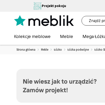
Przejdź
NA
Projekt pokoju
do
OŚĆ
treści
NA!
O
Kolekcje meblowe
Meble
Mega Łóżk
Strona główna
Meble
Łóżko
Łóżka podwójne
Łóżko S