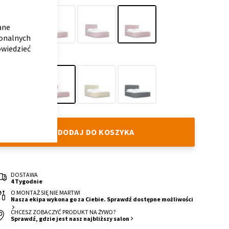
WARIANT
CLOSE
COOKIE
BAR
ane
jonalnych
160
120
140
180
owiedzieć
KOLOR
Grey
Blush
Beige
Anthracite
Cloud
Cloud
Cloud
Cloud
DODAJ DO KOSZYKA
DOSTAWA
4 Tygodnie
O MONTAŻ SIĘ NIE MARTW!
Nasza ekipa wykona go za Ciebie. Sprawdź dostępne możliwości
CHCESZ ZOBACZYĆ PRODUKT NA ŻYWO?
Sprawdź, gdzie jest nasz najbliższy salon