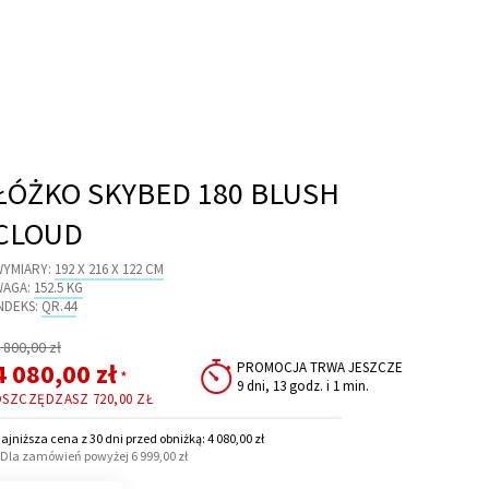
ŁÓŻKO SKYBED 180 BLUSH
CLOUD
WYMIARY:
192 X 216 X 122 CM
WAGA:
152.5 KG
NDEKS:
QR.44
egularna
 800,00 zł
ena
Cena
4 080,00 zł
PROMOCJA TRWA JESZCZE
*
9 dni, 13 godz. i 1 min.
promocyjna
OSZCZĘDZASZ
720,00 ZŁ
ajniższa cena z 30 dni przed obniżką: 4 080,00 zł
 Dla zamówień powyżej 6 999,00 zł