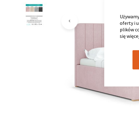
Używamy 
oferty i 
plików c
się więce