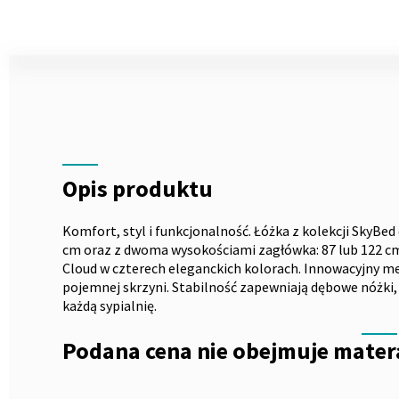
Skip
to
the
Opis
beginning
of
the
images
gallery
Opis produktu
Komfort, styl i funkcjonalność. Łóżka z kolekcji SkyBed 
cm oraz z dwoma wysokościami zagłówka: 87 lub 122 c
Cloud w czterech eleganckich kolorach. Innowacyjny m
pojemnej skrzyni. Stabilność zapewniają dębowe nóżki,
każdą sypialnię.
Podana cena nie obejmuje mater