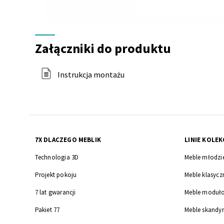
Załączniki
do
Załączniki do produktu
produktu
Instrukcja montażu
7X DLACZEGO MEBLIK
LINIE KOLEK
Technologia 3D
Meble młodzi
Projekt pokoju
Meble klasycz
7 lat gwarancji
Meble moduł
Pakiet 77
Meble skandy