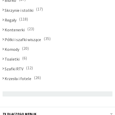
Biurko
17
Skrzynie i stoliki
118
Regały
23
Kontenerki
35
Półki i szafki wiszące
20
Komody
6
Toaletki
12
Szafki RTV
26
Krzesła i fotele
7X DLACZEGO MEBLIK