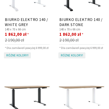
Panele ścienne
Biurko
Poduchy
Komoda
BIURKO ELEKTRO 140 /
BIURKO ELEKTRO 140 /
Wolnostojące
Stylowe
WHITE GREY
DARK STONE
140 x
70 x
66 cm
140 x
70 x
66 cm
Cena
Cena
1 862,00 zł
1 862,00 zł
*
*
promocyjna
promocyjna
2 190,00 zł
2 190,00 zł
* Dla zamówień powyżej 6 999,00 zł
* Dla zamówień powyżej 6 999,00 zł
RÓŻNE KOLORY!
RÓŻNE KOLORY!
Wszystkie dodatki
Regał
Szafka RTV
Skandynawskie
Dziecięce