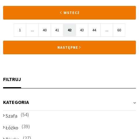
Strona
STRONA
WSTECZ
Strona
Strona
Strona
Aktualnie
Strona
Strona
Strona
1
...
40
41
42
43
44
...
60
czytasz
STRONA
NASTĘPNE
stronę
FILTRUJ
KATEGORIA
54
Szafa
39
Łóżko
27