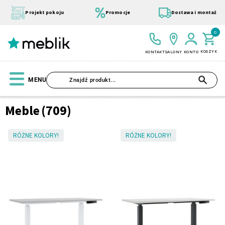
Przejdź
do
Projekt pokoju
Promocje
Dostawa i montaż
treści
0
KOSZYK
KONTAKT
SALONY
KONTO
SZU
MENU
Strona
Meble
(709)
główna
Meble
RÓŻNE KOLORY!
RÓŻNE KOLORY!
Wszystkie Kolekcje
Materace
Szafa
Łóżko
Pufy
Modułowe