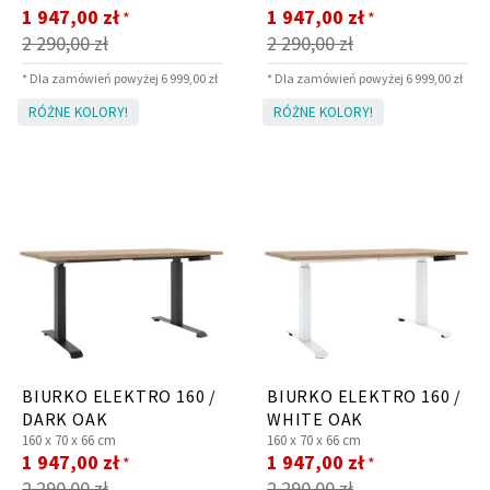
Cena
Cena
1 947,00 zł
1 947,00 zł
*
*
promocyjna
promocyjna
2 290,00 zł
2 290,00 zł
* Dla zamówień powyżej 6 999,00 zł
* Dla zamówień powyżej 6 999,00 zł
RÓŻNE KOLORY!
RÓŻNE KOLORY!
BIURKO ELEKTRO 160 /
BIURKO ELEKTRO 160 /
DARK OAK
WHITE OAK
160 x
70 x
66 cm
160 x
70 x
66 cm
Cena
Cena
1 947,00 zł
1 947,00 zł
*
*
promocyjna
promocyjna
2 290,00 zł
2 290,00 zł