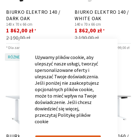
BIURKO ELEKTRO 140 /
BIURKO ELEKTRO 140 /
DARK OAK
WHITE OAK
140 x
70 x
66 cm
140 x
70 x
66 cm
Cena
Cena
1 862,00 zł
1 862,00 zł
*
*
Kontenerek
Półka i szafka wisząca
promocyjna
promocyjna
2 190,00 zł
2 190,00 zł
CLOSE
* Dla zamówień powyżej 6 999,00 zł
* Dla zamówień powyżej 6 999,00 zł
COOKIE
BAR
Używamy plików cookie, aby
RÓŻNE KOLORY!
RÓŻNE KOLORY!
ulepszyć nasze usługi, tworzyć
spersonalizowane oferty i
ulepszać Twoje doświadczenia.
Jeśli poniżej nie zaakceptujesz
opcjonalnych plików cookie,
może to mieć wpływ na Twoje
doświadczenie. Jeśli chcesz
dowiedzieć się więcej,
Toaletka
Skrzynia i stolik
przeczytaj
Politykę plików
cookie
BIURKO ELEKTRO 160 /
BIURKO ELEKTRO 160 /