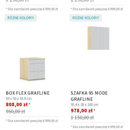
* Dla zamówień powyżej 6 999,00 zł
* Dla zamówień powyżej 6 999,00 zł
RÓŻNE KOLORY!
RÓŻNE KOLORY!
BOX FLEX GRAFLINE
SZAFKA 95 MODE
50 x
50 x
55.8 cm
GRAFLINE
Cena
808,00 zł
*
95.4 x
30 x
100 cm
promocyjna
Cena
978,00 zł
*
950,00 zł
promocyjna
1 150,00 zł
* Dla zamówień powyżej 6 999,00 zł
* Dla zamówień powyżej 6 999,00 zł