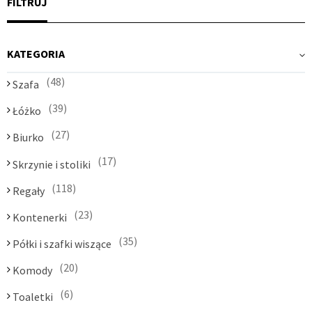
FILTRUJ
KATEGORIA
48
Szafa
39
Łóżko
27
Biurko
17
Skrzynie i stoliki
118
Regały
23
Kontenerki
35
Półki i szafki wiszące
20
Komody
6
Toaletki