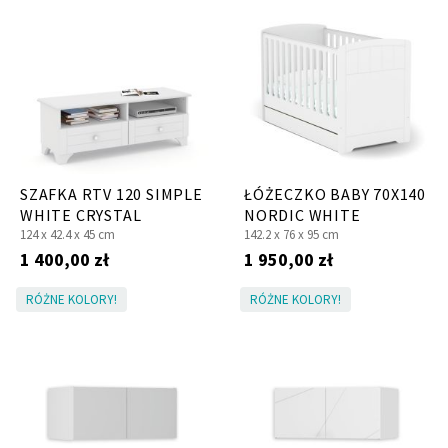
SZAFKA RTV 120 SIMPLE
ŁÓŻECZKO BABY 70X140
WHITE CRYSTAL
NORDIC WHITE
124 x
42.4 x
45 cm
142.2 x
76 x
95 cm
1 400,00 zł
1 950,00 zł
RÓŻNE KOLORY!
RÓŻNE KOLORY!