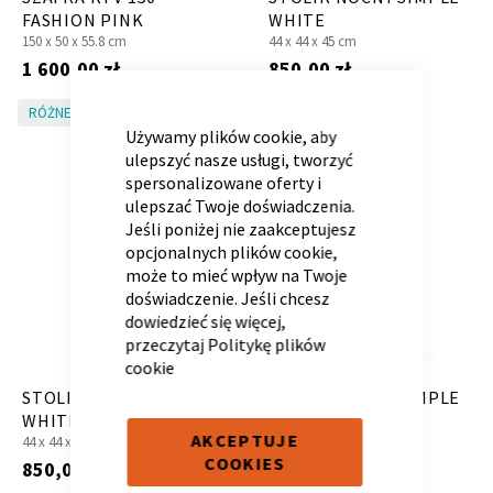
FASHION PINK
WHITE
150 x
50 x
55.8 cm
44 x
44 x
45 cm
1 600,00 zł
850,00 zł
CLOSE
COOKIE
RÓŻNE KOLORY!
RÓŻNE KOLORY!
BAR
Kontenerek
Półka i szafka wisząca
Używamy plików cookie, aby
ulepszyć nasze usługi, tworzyć
spersonalizowane oferty i
ulepszać Twoje doświadczenia.
Jeśli poniżej nie zaakceptujesz
opcjonalnych plików cookie,
może to mieć wpływ na Twoje
doświadczenie. Jeśli chcesz
dowiedzieć się więcej,
przeczytaj
Politykę plików
cookie
Toaletka
Skrzynia i stolik
STOLIK NOCNY ROYAL
STOLIK NOCNY SIMPLE
WHITE
WHITE CRYSTAL
AKCEPTUJE
44 x
44 x
45 cm
44 x
44 x
45 cm
COOKIES
850,00 zł
850,00 zł