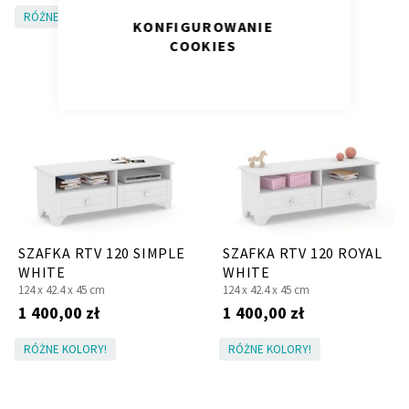
RÓŻNE KOLORY!
RÓŻNE KOLORY!
KONFIGUROWANIE
COOKIES
Krzesło i fotel
Wszystkie meble
SZAFKA RTV 120 SIMPLE
SZAFKA RTV 120 ROYAL
WHITE
WHITE
124 x
42.4 x
45 cm
124 x
42.4 x
45 cm
1 400,00 zł
1 400,00 zł
RÓŻNE KOLORY!
RÓŻNE KOLORY!