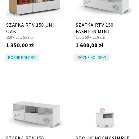
Panele ścienne
Biurko
Poduchy
Komoda
SZAFKA RTV 150 UNI
SZAFKA RTV 150
Wolnostojące
Stylowe
OAK
FASHION MINT
150 x
50 x
55.8 cm
150 x
50 x
55.8 cm
1 350,00 zł
1 600,00 zł
RÓŻNE KOLORY!
RÓŻNE KOLORY!
Wszystkie dodatki
Regał
Szafka RTV
Skandynawskie
Dziecięce
SZAFKA RTV 150
STOLIK NOCNY SIMPLE