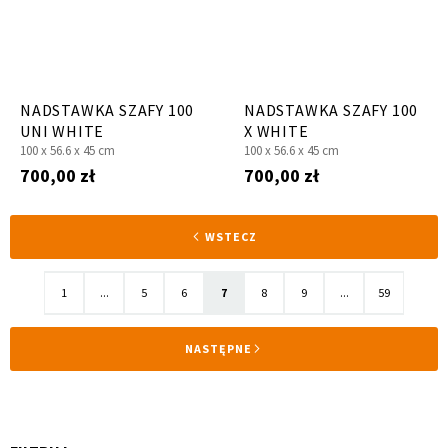
NADSTAWKA SZAFY 100
NADSTAWKA SZAFY 100
UNI WHITE
X WHITE
100 x
56.6 x
45 cm
100 x
56.6 x
45 cm
700,00 zł
700,00 zł
Strona
STRONA
WSTECZ
Strona
Strona
Strona
Aktualnie
Strona
Strona
Strona
1
...
5
6
7
8
9
...
59
czytasz
STRONA
NASTĘPNE
stronę