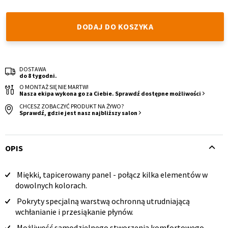
DODAJ DO KOSZYKA
DOSTAWA
do 8 tygodni.
Krzesło i fotel
Wszystkie meble
O MONTAŻ SIĘ NIE MARTW!
Nasza ekipa wykona go za Ciebie. Sprawdź dostępne możliwości
CHCESZ ZOBACZYĆ PRODUKT NA ŻYWO?
Sprawdź, gdzie jest nasz najbliższy salon
OPIS
Miękki, tapicerowany panel - połącz kilka elementów w
Opis
dowolnych kolorach.
produktu
Pokryty specjalną warstwą ochronną utrudniającą
wchłanianie i przesiąkanie płynów.
Możliwość samodzielnego stworzenia komfortowego