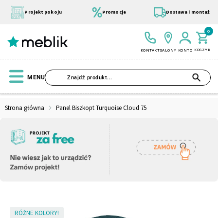
Przejdź
do
Projekt pokoju
Promocje
Dostawa i montaż
treści
0
KOSZYK
KONTAKT
SALONY
KONTO
SZU
MENU
Strona główna
Panel Biszkopt Turquoise Cloud 75
Wszystkie Kolekcje
Materace
Szafa
Łóżko
Pufy
Modułowe
Skip
RÓŻNE KOLORY!