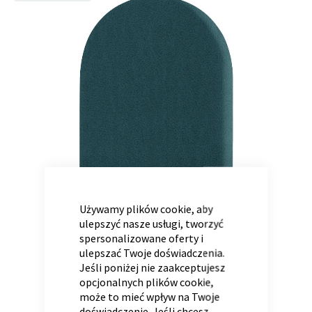
to
the
end
of
Panele ścienne
Biurko
Poduchy
Komoda
the
Wolnostojące
Stylowe
images
gallery
CLOSE
COOKIE
BAR
Używamy plików cookie, aby
ulepszyć nasze usługi, tworzyć
Wszystkie dodatki
Regał
Szafka RTV
spersonalizowane oferty i
Skandynawskie
Dziecięce
ulepszać Twoje doświadczenia.
Jeśli poniżej nie zaakceptujesz
opcjonalnych plików cookie,
może to mieć wpływ na Twoje
doświadczenie. Jeśli chcesz