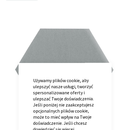
to
the
end
of
Panele ścienne
Biurko
Poduchy
Komoda
the
Wolnostojące
Stylowe
images
gallery
CLOSE
COOKIE
BAR
Używamy plików cookie, aby
ulepszyć nasze usługi, tworzyć
spersonalizowane oferty i
Wszystkie dodatki
Regał
Szafka RTV
ulepszać Twoje doświadczenia.
Skandynawskie
Dziecięce
Jeśli poniżej nie zaakceptujesz
opcjonalnych plików cookie,
może to mieć wpływ na Twoje
doświadczenie. Jeśli chcesz
dowiedzieć się więcej,