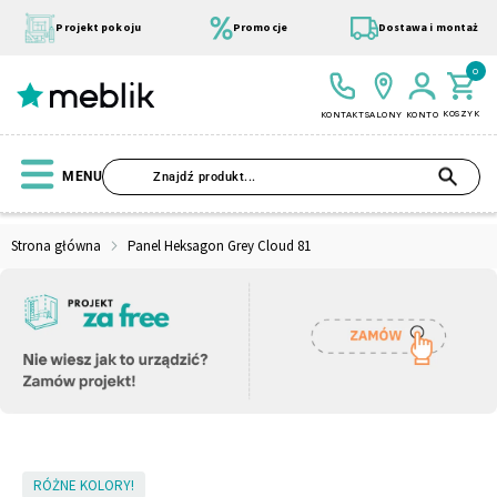
Przejdź
do
Projekt pokoju
Promocje
Dostawa i montaż
treści
0
KOSZYK
KONTAKT
SALONY
KONTO
SZU
MENU
Strona główna
Panel Heksagon Grey Cloud 81
Wszystkie Kolekcje
Materace
Szafa
Łóżko
Pufy
Modułowe
Skip
RÓŻNE KOLORY!