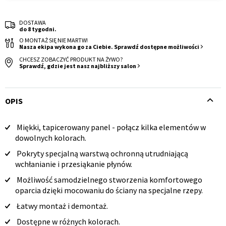
DOSTAWA
do 8 tygodni.
O MONTAŻ SIĘ NIE MARTW!
Nasza ekipa wykona go za Ciebie. Sprawdź dostępne możliwości
CHCESZ ZOBACZYĆ PRODUKT NA ŻYWO?
Sprawdź, gdzie jest nasz najbliższy salon
Krzesło i fotel
Wszystkie meble
OPIS
Miękki, tapicerowany panel - połącz kilka elementów w
Opis
dowolnych kolorach.
produktu
Pokryty specjalną warstwą ochronną utrudniającą
wchłanianie i przesiąkanie płynów.
Możliwość samodzielnego stworzenia komfortowego
oparcia dzięki mocowaniu do ściany na specjalne rzepy.
Łatwy montaż i demontaż.
Dostępne w różnych kolorach.