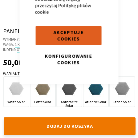
przeczytaj
Politykę plików
cookie
Skip
PANEL HEKSAGON GREY CLOUD 81
AKCEPTUJE
Kontenerek
Półka i szafka wisząca
to
COOKIES
WYMIARY:
42 X 3.5 X 36 CM
the
WAGA:
1 KG
beginning
INDEKS:
XT.04
of
KONFIGUROWANIE
50,00 zł
50,00 zł
the
COOKIES
images
WARIANT
gallery
White Solar
Latte Solar
Anthracite
Atlantic Solar
Stone Solar
Solar
Toaletka
Skrzynia i stolik
DODAJ DO KOSZYKA