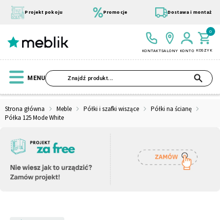
Przejdź
do
Projekt pokoju
Promocje
Dostawa i montaż
treści
0
KOSZYK
KONTAKT
SALONY
KONTO
SZU
MENU
Strona główna
Meble
Półki i szafki wiszące
Półki na ścianę
Półka 125 Mode White
Wszystkie Kolekcje
Materace
Szafa
Łóżko
Pufy
Modułowe