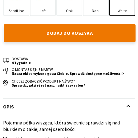
SandLine
Loft
Oak
Dark
White
DODAJ DO KOSZYKA
Krzesło i fotel
Wszystkie meble
DOSTAWA
4 Tygodnie
O MONTAŻ SIĘ NIE MARTW!
Nasza ekipa wykona go za Ciebie. Sprawdź dostępne możliwości
CHCESZ ZOBACZYĆ PRODUKT NA ŻYWO?
Sprawdź, gdzie jest nasz najbliższy salon
OPIS
Pojemna półka wisząca, która świetnie sprawdzi się nad
Opis
biurkiem o takiej samej szerokości.