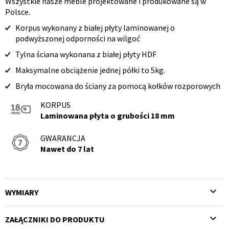
produktu
Wszystkie nasze meble projektowane i produkowane są w
Polsce.
Korpus wykonany z białej płyty laminowanej o
podwyższonej odporności na wilgoć
Tylna ściana wykonana z białej płyty HDF
Maksymalne obciążenie jednej półki to 5kg.
Bryła mocowana do ściany za pomocą kołków rozporowych
KORPUS
Laminowana płyta o grubości 18 mm
GWARANCJA
Nawet do 7 lat
WYMIARY
ZAŁĄCZNIKI DO PRODUKTU