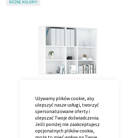
Skip
RÓŻNE KOLORY!
to
the
end
Panele ścienne
Biurko
Poduchy
Komoda
of
Wolnostojące
Stylowe
the
images
gallery
CLOSE
COOKIE
BAR
Używamy plików cookie, aby
Wszystkie dodatki
Regał
Szafka RTV
ulepszyć nasze usługi, tworzyć
Skandynawskie
Dziecięce
spersonalizowane oferty i
ulepszać Twoje doświadczenia.
Jeśli poniżej nie zaakceptujesz
opcjonalnych plików cookie,
może to mieć wpływ na Twoje