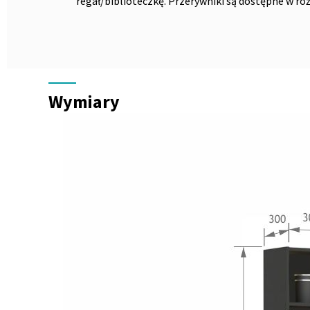
regał/biblioteczkę. Przerywniki są dostępne w ró
Wymiary
Wymiary