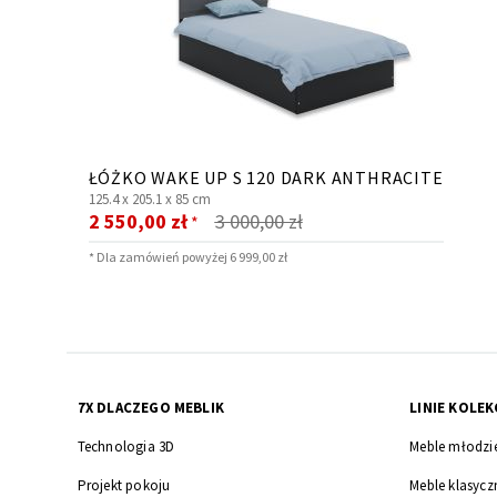
ŁÓŻKO WAKE UP S 120 DARK ANTHRACITE
125.4 x
205.1 x
85 cm
Cena
2 550,00 zł
3 000,00 zł
*
promocyjna
* Dla zamówień powyżej 6 999,00 zł
7X DLACZEGO MEBLIK
LINIE KOLEK
Technologia 3D
Meble młodzi
Projekt pokoju
Meble klasycz