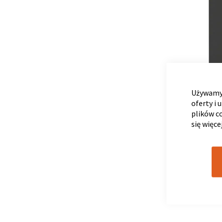
Używamy 
oferty i 
plików c
się więce