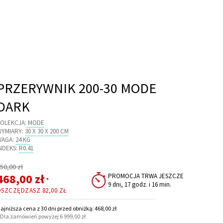
PRZERYWNIK 200-30 MODE
DARK
OLEKCJA:
MODE
WYMIARY:
30 X 30 X 200 CM
WAGA:
24 KG
NDEKS:
R0.41
egularna
50,00 zł
ena
Cena
468,00 zł
PROMOCJA TRWA JESZCZE
*
9 dni, 17 godz. i 16 min.
promocyjna
OSZCZĘDZASZ
82,00 ZŁ
ajniższa cena z 30 dni przed obniżką: 468,00 zł
 Dla zamówień powyżej 6 999,00 zł