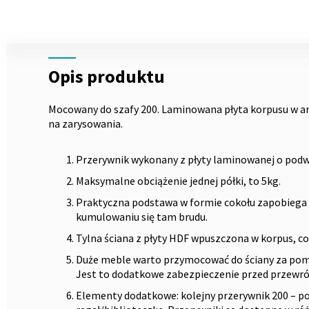
Skip
to
the
Opis
beginning
Opis produktu
of
the
images
Mocowany do szafy 200. Laminowana płyta korpusu w a
gallery
na zarysowania.
Przerywnik wykonany z płyty laminowanej o podw
Maksymalne obciążenie jednej półki, to 5kg.
Praktyczna podstawa w formie cokołu zapobiega
kumulowaniu się tam brudu.
Tylna ściana z płyty HDF wpuszczona w korpus, co
Duże meble warto przymocować do ściany za pomoc
Jest to dodatkowe zabezpieczenie przed przewr
Elementy dodatkowe: kolejny przerywnik 200 – po