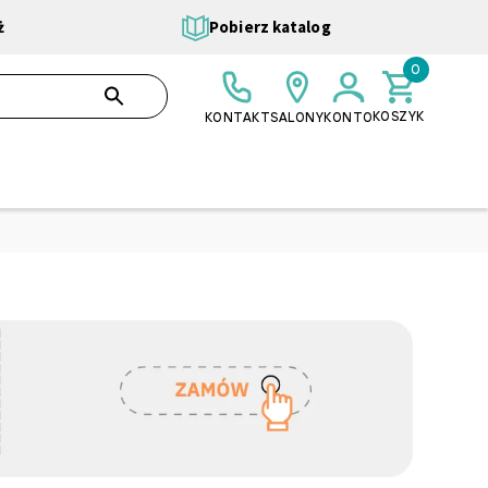
ż
Pobierz katalog
0
0,00 ZŁ
SZUKAJ
KOSZYK
KONTAKT
SALONY
KONTO