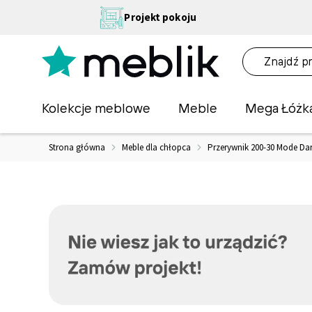
Przejdź
NA
Projekt pokoju
do
OŚĆ
treści
NA!
O
Kolekcje meblowe
Meble
Mega Łóżk
Strona główna
Meble dla chłopca
Przerywnik 200-30 Mode Da