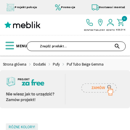
Przejdź
do
Projekt pokoju
Promocje
Dostawa i montaż
treści
0
KOSZYK
KONTAKT
SALONY
KONTO
SZU
MENU
Strona główna
Dodatki
Pufy
Puf Tubo Beige Gemma
Wszystkie Kolekcje
Materace
Szafa
Łóżko
Pufy
Modułowe
Skip
RÓŻNE KOLORY!