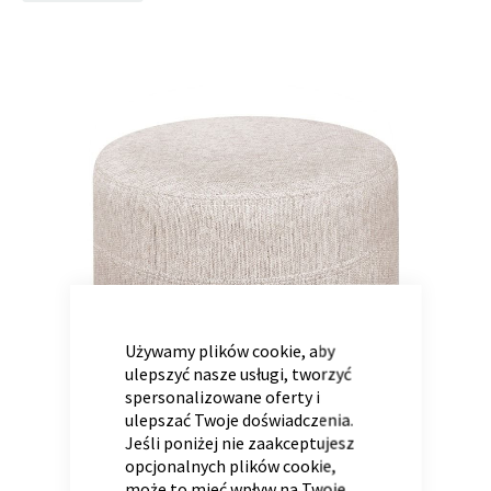
to
the
end
of
Panele ścienne
Biurko
Poduchy
Komoda
the
Wolnostojące
Stylowe
images
gallery
CLOSE
COOKIE
BAR
Używamy plików cookie, aby
Wszystkie dodatki
Regał
Szafka RTV
ulepszyć nasze usługi, tworzyć
Skandynawskie
Dziecięce
spersonalizowane oferty i
ulepszać Twoje doświadczenia.
Jeśli poniżej nie zaakceptujesz
opcjonalnych plików cookie,
może to mieć wpływ na Twoje