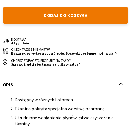
DODAJ DO KOSZYKA
DOSTAWA
4 Tygodnie
Krzesło i fotel
Wszystkie meble
O MONTAŻ SIĘ NIE MARTW!
Nasza ekipa wykona go za Ciebie. Sprawdź dostępne możliwości
CHCESZ ZOBACZYĆ PRODUKT NA ŻYWO?
Sprawdź, gdzie jest nasz najbliższy salon
OPIS
Dostępny w różnych kolorach.
Opis
Tkanina pokryta specjalna warstwą ochronną.
produktu
Utrudnione wchłanianie płynów, łatwe czyszczenie
tkaniny.