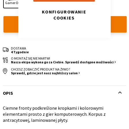
Gamer Dark
KONFIGUROWANIE
COOKIES
DODAJ DO KOSZYKA
Krzesło i fotel
Wszystkie meble
DOSTAWA
4 Tygodnie
O MONTAŻ SIĘ NIE MARTW!
Nasza ekipa wykona go za Ciebie. Sprawdź dostępne możliwości
CHCESZ ZOBACZYĆ PRODUKT NA ŻYWO?
Sprawdź, gdzie jest nasz najbliższy salon
OPIS
Ciemne fronty podkreślone kropkami i kolorowymi
Opis
elementami prosto z gier komputerowych. Korpus z
antracytowej, laminowanej płyty.
produktu