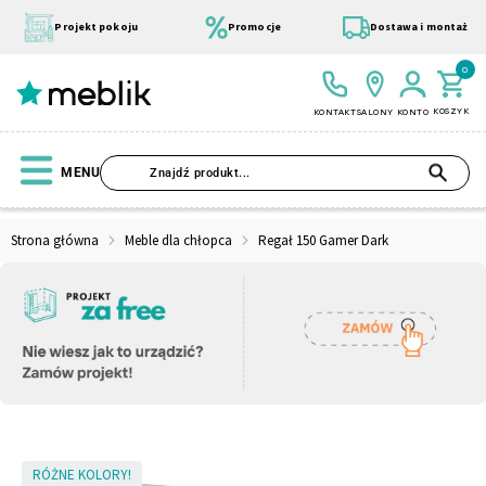
Przejdź
do
Projekt pokoju
Promocje
Dostawa i montaż
treści
0
KOSZYK
KONTAKT
SALONY
KONTO
SZU
MENU
Strona główna
Meble dla chłopca
Regał 150 Gamer Dark
Wszystkie Kolekcje
Materace
Szafa
Łóżko
Pufy
Modułowe
Skip
RÓŻNE KOLORY!