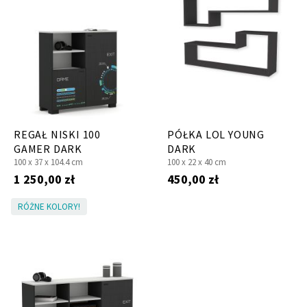
REGAŁ NISKI 100
PÓŁKA LOL YOUNG
GAMER DARK
DARK
100 x
37 x
104.4 cm
100 x
22 x
40 cm
1 250,00 zł
450,00 zł
RÓŻNE KOLORY!