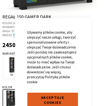
Skip
REGAŁ 150 GAMER DARK
to
CLOSE
KOLEKCJA:
GAMER DARK
the
COOKIE
Kontenerek
Półka i szafka wisząca
WYMIARY:
148.5 X 36.6 X 200 CM
BAR
beginning
WAGA:
97 KG
Używamy plików cookie, aby
of
INDEKS:
R3.21
ulepszyć nasze usługi, tworzyć
the
spersonalizowane oferty i
2450,00 zł
2 450,00 zł
images
ulepszać Twoje doświadczenia.
gallery
Jeśli poniżej nie zaakceptujesz
WARIANT
opcjonalnych plików cookie,
może to mieć wpływ na Twoje
doświadczenie. Jeśli chcesz
dowiedzieć się więcej,
55
100
150
przeczytaj
Politykę plików
cookie
Toaletka
Skrzynia i stolik
KOLOR
AKCEPTUJE
COOKIES