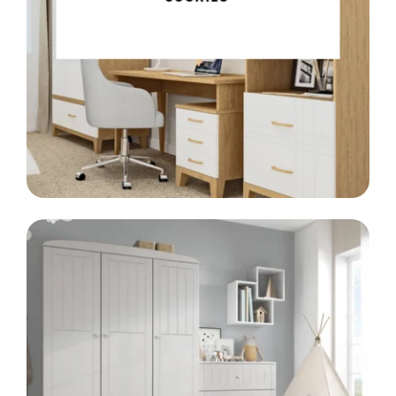
Meble klasyczne
LINIA
SCANDI
Styl skandynawski