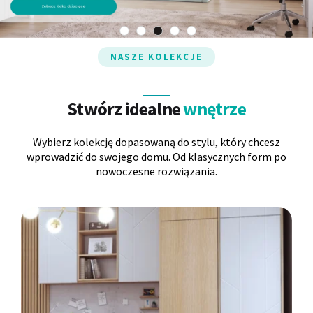
Panele ścienne
Biurko
Poduchy
Komoda
NASZE KOLEKCJE
Wolnostojące
Stylowe
Stwórz idealne
wnętrze
Wybierz kolekcję dopasowaną do stylu, który chcesz
wprowadzić do swojego domu. Od klasycznych form po
nowoczesne rozwiązania.
Wszystkie dodatki
Regał
Szafka RTV
Skandynawskie
Dziecięce