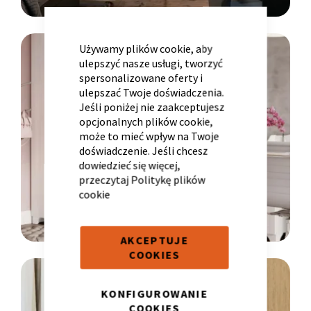
CLOSE
COOKIE
BAR
LINIA
Używamy plików cookie, aby
ulepszyć nasze usługi, tworzyć
spersonalizowane oferty i
YOUNG
ulepszać Twoje doświadczenia.
Krzesło i fotel
Wszystkie meble
Meble designerskie
Jeśli poniżej nie zaakceptujesz
opcjonalnych plików cookie,
może to mieć wpływ na Twoje
doświadczenie. Jeśli chcesz
dowiedzieć się więcej,
przeczytaj
Politykę plików
cookie
AKCEPTUJE
COOKIES
LINIA
KONFIGUROWANIE
RESTYLE
COOKIES