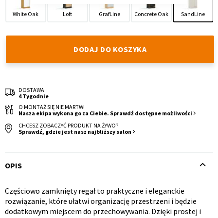
White Oak
Loft
GrafLine
Concrete Oak
SandLine
DODAJ DO KOSZYKA
Krzesło i fotel
Wszystkie meble
DOSTAWA
4 Tygodnie
O MONTAŻ SIĘ NIE MARTW!
Nasza ekipa wykona go za Ciebie. Sprawdź dostępne możliwości
CHCESZ ZOBACZYĆ PRODUKT NA ŻYWO?
Sprawdź, gdzie jest nasz najbliższy salon
OPIS
Częściowo zamknięty regał to praktyczne i eleganckie
Opis
rozwiązanie, które ułatwi organizację przestrzeni i będzie
dodatkowym miejscem do przechowywania. Dzięki prostej i
produktu