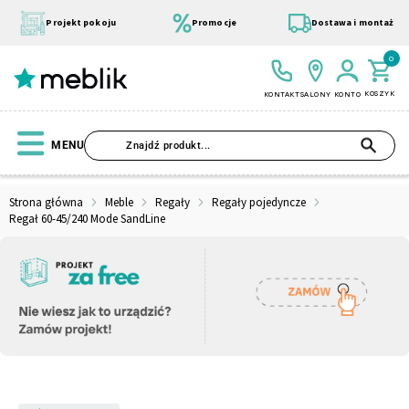
Przejdź
do
Projekt pokoju
Promocje
Dostawa i montaż
treści
0
KOSZYK
KONTAKT
SALONY
KONTO
SZU
MENU
Strona główna
Meble
Regały
Regały pojedyncze
Regał 60-45/240 Mode SandLine
Wszystkie Kolekcje
Materace
Szafa
Łóżko
Pufy
Modułowe