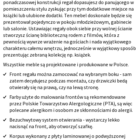
ponadczasowej konstrukcji regał dopasujesz do panującego w
pomieszczeniu stylu zyskując przy tym dodatkowe miejsce na
książki lub ulubione dodatki. Ten mebel doskonale będzie się
prezentował pojedynczo w pokoju młodzieżowym, gabinecie
lub salonie. Ustawiając regały obok siebie przy wolnej ścianie
stworzysz ścianę biblioteczną rodem z filmów, która z
pewnością wywrze wrażenie na gościach i nada wyjątkowego
charakteru całemu wnętrzu, jednocześnie w wyjątkowy sposób
prezentując zebraną kolekcję np. książek.
Wszystkie meble są projektowane i produkowane w Polsce.
Front regału można zamocować na wybranym boku - sam
zatem decydujesz podczas montażu, czy drzwiczki bedą
otwierały się na prawą, czy na lewą stronę.
Farby użyte do malowania frontów są rekomendowane
przez Polskie Towarzystwo Alergologiczne (PTA), są więc
polecane alergikom i osobom ze skłonnościami do alergii.
Bezuchwytowy system otwierania - wystarczy lekko
nacisnąć na front, aby otworzyć szafkę.
Korpus wykonany z płyty laminowanej o podwyższonej