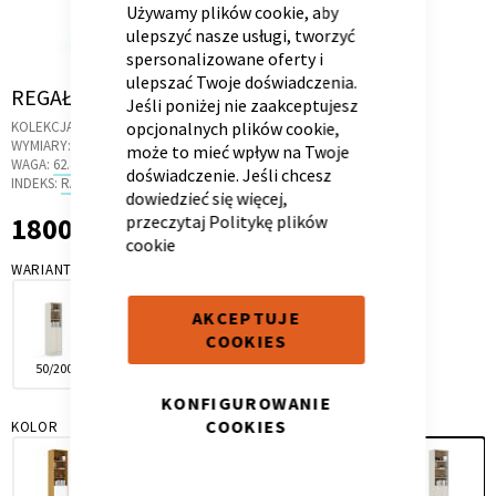
Używamy plików cookie, aby
ulepszyć nasze usługi, tworzyć
spersonalizowane oferty i
ulepszać Twoje doświadczenia.
Skip
REGAŁ 60-45/240 MODE SANDLINE
Jeśli poniżej nie zaakceptujesz
to
Kontenerek
Półka i szafka wisząca
KOLEKCJA:
SANDLINE
opcjonalnych plików cookie,
the
WYMIARY:
61 X 45 X 240 CM
może to mieć wpływ na Twoje
beginning
WAGA:
62.4 KG
doświadczenie. Jeśli chcesz
of
INDEKS:
RA.45
dowiedzieć się więcej,
the
1800,00 zł
przeczytaj
Politykę plików
1 800,00 zł
images
cookie
gallery
WARIANT
AKCEPTUJE
COOKIES
50/200
50/240
60/200
60/240
Toaletka
Skrzynia i stolik
KONFIGUROWANIE
COOKIES
KOLOR