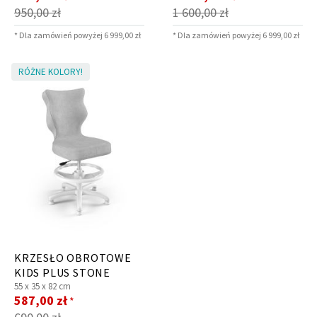
promocyjna
promocyjna
950,00 zł
1 600,00 zł
* Dla zamówień powyżej 6 999,00 zł
* Dla zamówień powyżej 6 999,00 zł
RÓŻNE KOLORY!
KRZESŁO OBROTOWE
KIDS PLUS STONE
55 x
35 x
82 cm
Cena
587,00 zł
*
promocyjna