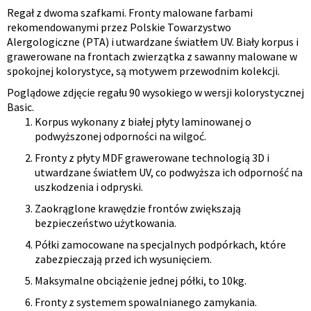
Regał z dwoma szafkami. Fronty malowane farbami
Opis
rekomendowanymi przez Polskie Towarzystwo
Alergologiczne (PTA) i utwardzane światłem UV. Biały korpus i
produktu
grawerowane na frontach zwierzątka z sawanny malowane w
spokojnej kolorystyce, są motywem przewodnim kolekcji.
Poglądowe zdjęcie regału 90 wysokiego w wersji kolorystycznej
Basic.
Korpus wykonany z białej płyty laminowanej o
podwyższonej odporności na wilgoć.
Fronty z płyty MDF grawerowane technologią 3D i
utwardzane światłem UV, co podwyższa ich odporność na
uszkodzenia i odpryski.
Zaokrąglone krawędzie frontów zwiększają
bezpieczeństwo użytkowania.
Półki zamocowane na specjalnych podpórkach, które
zabezpieczają przed ich wysunięciem.
Maksymalne obciążenie jednej półki, to 10kg.
Fronty z systemem spowalnianego zamykania.