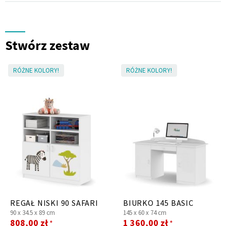
Stwórz zestaw
RÓŻNE KOLORY!
RÓŻNE KOLORY!
REGAŁ NISKI 90 SAFARI
BIURKO 145 BASIC
90 x
34.5 x
89 cm
145 x
60 x
74 cm
Cena
Cena
808,00 zł
1 360,00 zł
*
*