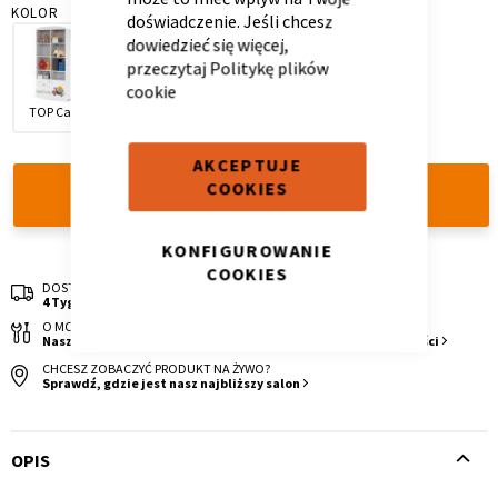
KOLOR
doświadczenie. Jeśli chcesz
dowiedzieć się więcej,
przeczytaj
Politykę plików
cookie
TOP Cars
Safari
Bianco Fiori
AKCEPTUJE
Krzesło i fotel
Wszystkie meble
COOKIES
DODAJ DO KOSZYKA
KONFIGUROWANIE
COOKIES
DOSTAWA
4 Tygodnie
O MONTAŻ SIĘ NIE MARTW!
Nasza ekipa wykona go za Ciebie. Sprawdź dostępne możliwości
CHCESZ ZOBACZYĆ PRODUKT NA ŻYWO?
Sprawdź, gdzie jest nasz najbliższy salon
OPIS