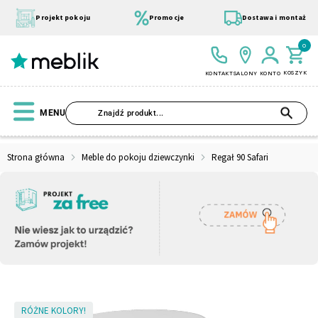
Przejdź
do
Projekt pokoju
Promocje
Dostawa i montaż
treści
0
KOSZYK
KONTAKT
SALONY
KONTO
SZU
MENU
Strona główna
Meble do pokoju dziewczynki
Regał 90 Safari
Wszystkie Kolekcje
Materace
Szafa
Łóżko
Pufy
Modułowe
Skip
RÓŻNE KOLORY!