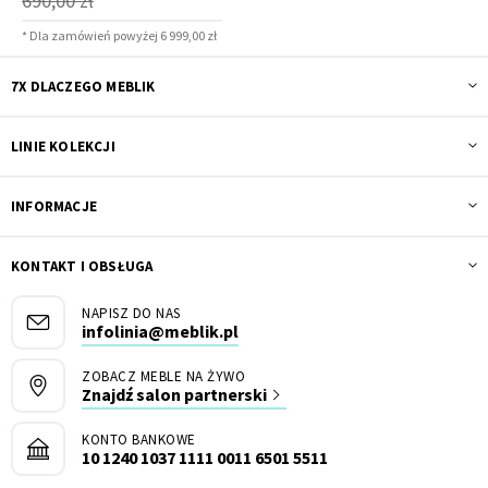
690,00 zł
* Dla zamówień powyżej 6 999,00 zł
7X DLACZEGO MEBLIK
LINIE KOLEKCJI
INFORMACJE
KONTAKT I OBSŁUGA
NAPISZ DO NAS
infolinia@meblik.pl
ZOBACZ MEBLE NA ŻYWO
Znajdź salon partnerski
KONTO BANKOWE
10 1240 1037 1111 0011 6501 5511