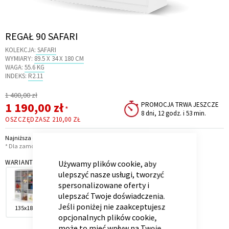
Skip
REGAŁ 90 SAFARI
to
KOLEKCJA:
SAFARI
the
Kontenerek
Półka i szafka wisząca
WYMIARY:
89.5 X 34 X 180 CM
beginning
WAGA:
55.6 KG
of
INDEKS:
R2.11
the
Regularna
1 400,00 zł
images
Cena
Cena
1 190,00 zł
PROMOCJA TRWA JESZCZE
gallery
*
8 dni, 12 godz. i 53 min.
promocyjna
OSZCZĘDZASZ
210,00 ZŁ
Najniższa cena z 30 dni przed obniżką: 1 190,00 zł
CLOSE
* Dla zamówień powyżej 6 999,00 zł
COOKIE
BAR
WARIANT
Używamy plików cookie, aby
ulepszyć nasze usługi, tworzyć
Toaletka
Skrzynia i stolik
spersonalizowane oferty i
ulepszać Twoje doświadczenia.
Jeśli poniżej nie zaakceptujesz
135x180
90x180
60x180
opcjonalnych plików cookie,
może to mieć wpływ na Twoje